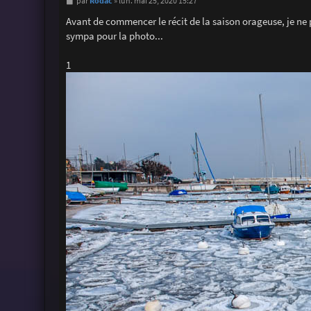
M
Rodac
par
»
lun. mai 25, 2020 15:27
e
s
Avant de commencer le récit de la saison orageuse, je ne p
s
sympa pour la photo...
a
g
e
1