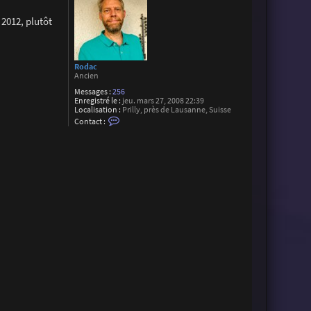
 2012, plutôt
Rodac
Ancien
Messages :
256
Enregistré le :
jeu. mars 27, 2008 22:39
Localisation :
Prilly, près de Lausanne, Suisse
C
Contact :
o
n
t
a
c
t
e
r
R
o
d
a
c