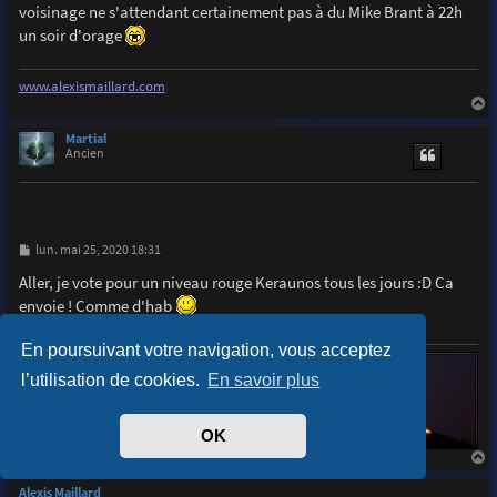
voisinage ne s'attendant certainement pas à du Mike Brant à 22h
un soir d'orage
www.alexismaillard.com
a
u
Martial
t
Ancien
M
lun. mai 25, 2020 18:31
e
s
Aller, je vote pour un niveau rouge Keraunos tous les jours :D Ca
s
envoie ! Comme d'hab
a
g
e
En poursuivant votre navigation, vous acceptez
l’utilisation de cookies.
En savoir plus
OK
a
u
Alexis Maillard