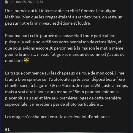
M
lun. mai 25, 2020 16:38
e
s
Une journée qui fût intéressante en effet ! Comme le souligne
s
Mathieu, bien que les orages étaient au rendez-vous, on reste un
a
g
peu sur notre faim niveau esthétisme et foudre.
e
Pour ma part cette journée de chasse était toute particulière
puisque la veille nous fêtions notre pendaison de crémaillère, et
que nous avions encore 30 personnes à la maison le matin même
pour le brunch ... niveau fatigue et manque de sommeil j'avais de
quoi faire
La traque commence sur les chapeaux de roue de mon coté, il me
faudra bien sprinter sur l'autoroute après avoir déposé beau-frère
et belle-soeur à la gare TGV de Mâcon. Je rejoins Will juste à temps,
mais à vrai dire il nous aura manqué 15min pour pouvoir nous
placer plus au sud et être aux premières loges de cette première
supercellule. Je ne retiens par de photo particulière ...
Les orages s'enchainent ensuite avec leur lot d'ambiance :
#1