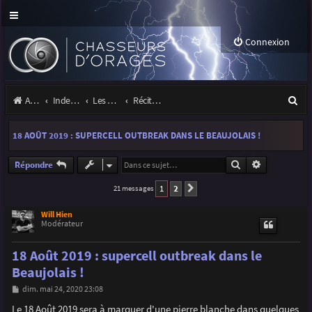
Connexion
R
Accueil
Index du forum
Les orages
Récits et photos d'orages
e
18 AOÛT 2019 : SUPERCELL OUTBREAK DANS LE BEAUJOLAIS !
c
h
Rechercher
Recherche a
Répondre
e
1
2
21 messages
Suivante
r
Will Hien
Modérateur
c
h
18 Août 2019 : supercell outbreak dans le
e
Beaujolais !
r
M
dim. mai 24, 2020 23:08
e
s
Le 18 Août 2019 sera à marquer d'une pierre blanche dans quelques