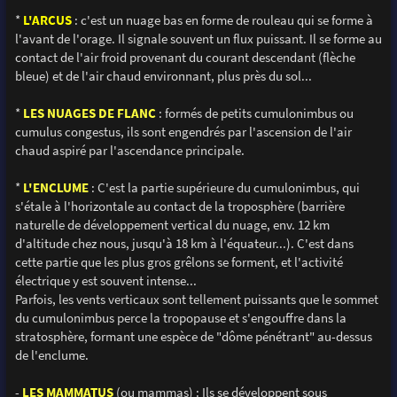
*
L'ARCUS
: c'est un nuage bas en forme de rouleau qui se forme à
l'avant de l'orage. Il signale souvent un flux puissant. Il se forme au
contact de l'air froid provenant du courant descendant (flèche
bleue) et de l'air chaud environnant, plus près du sol...
*
LES NUAGES DE FLANC
: formés de petits cumulonimbus ou
cumulus congestus, ils sont engendrés par l'ascension de l'air
chaud aspiré par l'ascendance principale.
*
L'ENCLUME
: C'est la partie supérieure du cumulonimbus, qui
s'étale à l'horizontale au contact de la troposphère (barrière
naturelle de développement vertical du nuage, env. 12 km
d'altitude chez nous, jusqu'à 18 km à l'équateur...). C'est dans
cette partie que les plus gros grêlons se forment, et l'activité
électrique y est souvent intense...
Parfois, les vents verticaux sont tellement puissants que le sommet
du cumulonimbus perce la tropopause et s'engouffre dans la
stratosphère, formant une espèce de "dôme pénétrant" au-dessus
de l'enclume.
-
LES MAMMATUS
(ou mammas) : Ils se développent sous