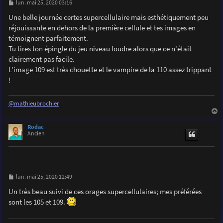
M
lun. mai 25, 2020 03:16
e
s
Une belle journée certes supercellulaire mais esthétiquement peu
s
réjouissante en dehors de la première cellule et tes images en
a
g
témoignent parfaitement.
e
Tu tires ton épingle du jeu niveau foudre alors que ce n'était
clairement pas facile.
L'image 109 est très chouette et le vampire de la 110 assez trippant
!
@mathieubrochier
a
u
Rodac
t
Ancien
M
lun. mai 25, 2020 12:49
e
s
Un très beau suivi de ces orages supercellulaires; mes préférées
s
sont les 105 et 109.
a
g
e