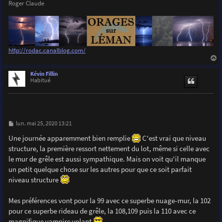
Roger Claude
http://rodac.canalblog.com/
a
u
Kévin Fillin
t
Habitué
M
lun. mai 25, 2020 13:21
e
s
Une journée apparemment bien remplie
C'est vrai que niveau
s
structure, la première ressort nettement du lot, même si celle avec
a
g
le mur de grêle est aussi sympathique. Mais on voit qu'il manque
e
un petit quelque chose sur les autres pour que ce soit parfait
niveau structure
Mes préférences vont pour la 99 avec ce superbe nuage-mur, la 102
pour ce superbe rideau de grêle, la 108,109 puis la 110 avec ce
magnifique vampire volant