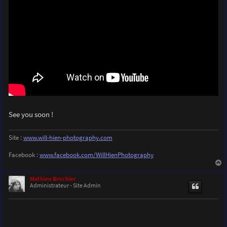
See you soon !
Site :
www.will-hien-photography.com
Facebook :
www.facebook.com/WillHienPhotography
a
u
Mathieu Brochier
t
Administrateur - Site Admin