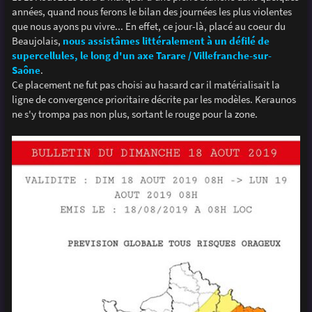
s
années, quand nous ferons le bilan des journées les plus violentes
a
g
que nous ayons pu vivre... En effet, ce jour-là, placé au coeur du
e
Beaujolais,
nous assistâmes littéralement à un défilé de
supercellules, le long d'un axe Tarare / Villefranche-sur-
Saône
.
Ce placement ne fut pas choisi au hasard car il matérialisait la
ligne de convergence prioritaire décrite par les modèles. Keraunos
ne s'y trompa pas non plus, sortant le rouge pour la zone.