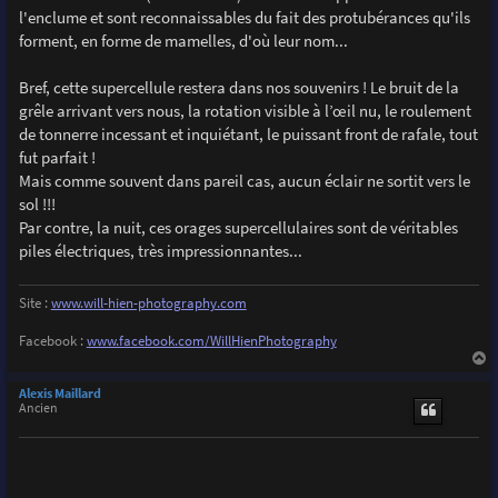
l'enclume et sont reconnaissables du fait des protubérances qu'ils
forment, en forme de mamelles, d'où leur nom...
Bref, cette supercellule restera dans nos souvenirs ! Le bruit de la
grêle arrivant vers nous, la rotation visible à l’œil nu, le roulement
de tonnerre incessant et inquiétant, le puissant front de rafale, tout
fut parfait !
Mais comme souvent dans pareil cas, aucun éclair ne sortit vers le
sol !!!
Par contre, la nuit, ces orages supercellulaires sont de véritables
piles électriques, très impressionnantes...
Site :
www.will-hien-photography.com
Facebook :
www.facebook.com/WillHienPhotography
a
u
Alexis Maillard
t
Ancien