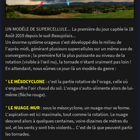
UN MODÈLE DE SUPERCELLULE... La première du jour captée le 18
Août 2019 depuis le sud-Beaujolais...
Un énorme système orageux s'est développé dès le milieu de
l'après-midi, générant plusieurs supercellules sur un même axe de
convergence ; la première fut la plus puissante au niveau de la
rotation (visible à l’œil nu), la tornade n'étant vraiment pas loin !
En attendant, nous eûmes ce jour-là un modèle du genre :
*
LE MÉSOCYCLONE
: c'est la partie rotative de l'orage, celle où
s'engouffre l'air chaud du sol. L'orage s'auto-alimente alors de lui-
même (flèche rouge).
*
LE NUAGE-MUR
: sous le mésocyclone, un nuage-mur se forme.
L'aspiration est ici maximale, tout comme la rotation. Le nuage
descend alors à quelques centaines, voire dizaines de mètres du
sol, et les vents y sont très violents... C'est de là que peuvent partir
les tornades.