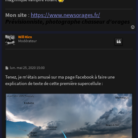
Mon site
:
https://www.newsorages.fr/
Prévisionniste, photographe chasseur d'orages
a
u
Will Hien
t
Modérateur
M
lun. mai 25, 2020 15:00
e
s
Tenez, je m'étais amusé sur ma page Facebook à faire une
s
explication de texte de cette première supercellule :
a
g
e