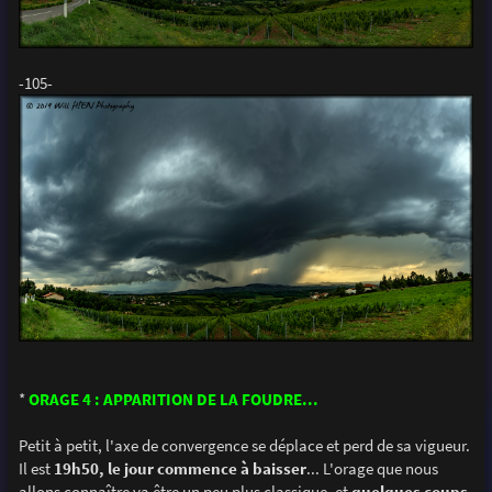
-105-
*
ORAGE 4 : APPARITION DE LA FOUDRE...
Petit à petit, l'axe de convergence se déplace et perd de sa vigueur.
Il est
19h50, le jour commence à baisser
... L'orage que nous
allons connaître va être un peu plus classique, et
quelques coups