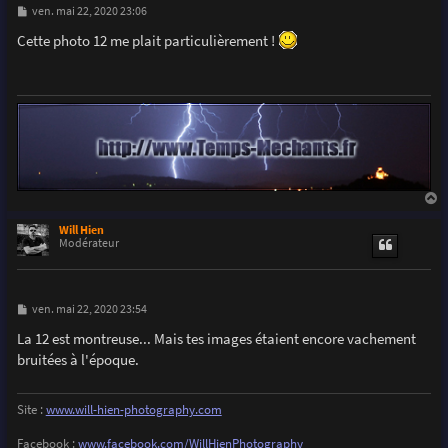
M
ven. mai 22, 2020 23:06
e
s
Cette photo 12 me plait particulièrement !
s
a
g
e
a
u
Will Hien
t
Modérateur
M
ven. mai 22, 2020 23:54
e
s
La 12 est montreuse... Mais tes images étaient encore vachement
s
bruitées à l'époque.
a
g
e
Site :
www.will-hien-photography.com
Facebook :
www.facebook.com/WillHienPhotography