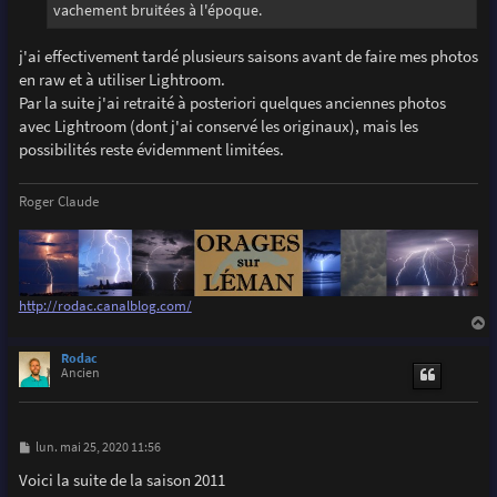
vachement bruitées à l'époque.
j'ai effectivement tardé plusieurs saisons avant de faire mes photos
en raw et à utiliser Lightroom.
Par la suite j'ai retraité à posteriori quelques anciennes photos
avec Lightroom (dont j'ai conservé les originaux), mais les
possibilités reste évidemment limitées.
Roger Claude
http://rodac.canalblog.com/
a
u
Rodac
t
Ancien
M
lun. mai 25, 2020 11:56
e
s
Voici la suite de la saison 2011
s