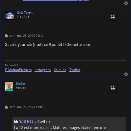
a
u
Eric Tarrit
t
Habitué
M
sam. mai 23, 2020 00:11
e
s
Sacrée journée (nuit) ce 9 juillet ! Chouette série
s
a
g
e
Canon 6D
E-MotionPictures
-
Instagram
-
Youtube
-
Twitter
a
u
Rodac
t
Ancien
M
sam. mai 23, 2020 11:05
e
s
s
Will H71
a écrit :
↑
a
g
La 12 est montreuse... Mais tes images étaient encore
e