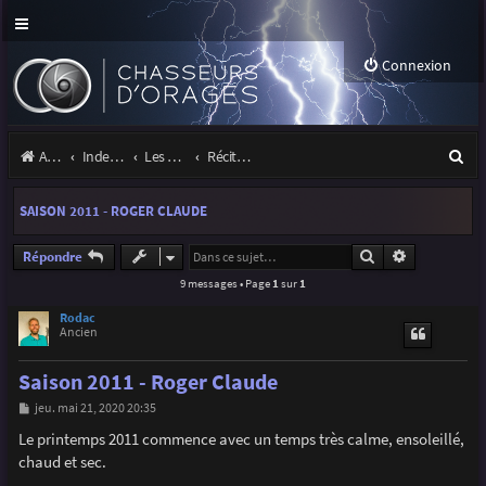
Connexion
R
Accueil
Index du forum
Les orages
Récits et photos d'orages
e
SAISON 2011 - ROGER CLAUDE
c
h
Rechercher
Recherche a
Répondre
9 messages • Page
1
sur
1
e
r
Rodac
Ancien
c
Saison 2011 - Roger Claude
h
M
jeu. mai 21, 2020 20:35
e
e
s
Le printemps 2011 commence avec un temps très calme, ensoleillé,
r
s
chaud et sec.
a
g