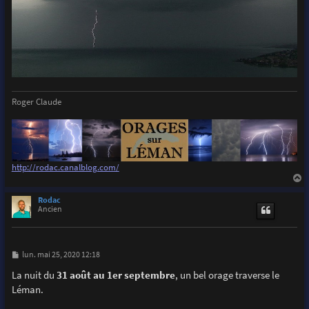
Roger Claude
http://rodac.canalblog.com/
a
u
Rodac
t
Ancien
M
lun. mai 25, 2020 12:18
e
s
La nuit du
31 août au 1er septembre
, un bel orage traverse le
s
Léman.
a
g
e