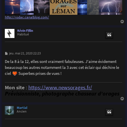
http://rodac.canalblog.com/
a
u
Kévin Fillin
t
Habitué
M
jeu. mai 21, 2020 22:23
e
s
De la 8 à la 12, elles sont vraiment fabuleuses. J'aime évidement
s
beaucoup les autres notamment la 3 avec cet éclair qui déchire le
a
g
ciel
Superbes prises de vues !
e
Mon site
:
https://www.newsorages.fr/
Prévisionniste, photographe chasseur d'orages
a
u
Martial
t
Ancien