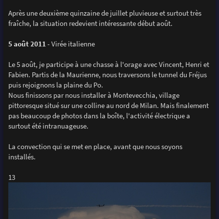
a
g
Après une deuxième quinzaine de juillet pluvieuse et surtout très
e
fraîche, la situation redevient intéressante début août.
5 août 2011
- Virée italienne
Le 5 août, je participe à une chasse à l'orage avec Vincent, Henri et
Fabien. Partis de la Maurienne, nous traversons le tunnel du Fréjus
puis rejoignons la plaine du Po.
Nous finissons par nous installer à Montevecchia, village
pittoresque situé sur une colline au nord de Milan. Mais finalement
pas beaucoup de photos dans la boîte, l'activité électrique a
surtout été intranuageuse.
La convection qui se met en place, avant que nous soyons
installés.
13