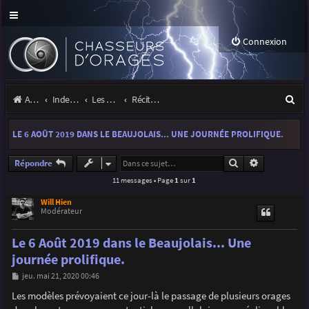
Connexion
R
Accueil
Index du forum
Les orages
Récits et photos d'orages
e
LE 6 AOÛT 2019 DANS LE BEAUJOLAIS... UNE JOURNÉE PROLIFIQUE.
c
h
Rechercher
Recherche a
Répondre
11 messages • Page
1
sur
1
e
r
Will Hien
Modérateur
c
Le 6 Août 2019 dans le Beaujolais... Une
h
journée prolifique.
e
M
jeu. mai 21, 2020 00:46
r
e
s
Les modèles prévoyaient ce jour-là le passage de plusieurs orages
s