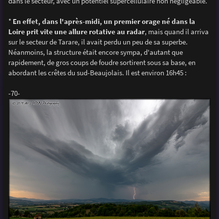
dans le secteur, avec un potentiel supercellulaire non négligeable.
a
g
e
*
En effet, dans l'après-midi, un premier orage né dans la
Loire prit vite une allure rotative au radar
, mais quand il arriva
sur le secteur de Tarare, il avait perdu un peu de sa superbe.
Néanmoins, la structure était encore sympa, d'autant que
rapidement, de gros coups de foudre sortirent sous sa base, en
abordant les crêtes du sud-Beaujolais. Il est environ 16h45 :
-70-