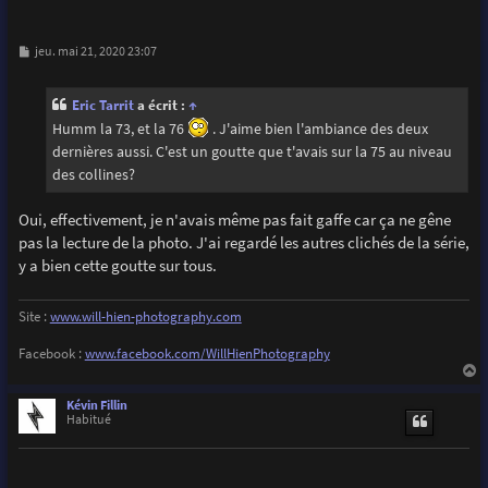
M
jeu. mai 21, 2020 23:07
e
s
s
Eric Tarrit
a écrit :
↑
a
g
Humm la 73, et la 76
. J'aime bien l'ambiance des deux
e
dernières aussi. C'est un goutte que t'avais sur la 75 au niveau
des collines?
Oui, effectivement, je n'avais même pas fait gaffe car ça ne gêne
pas la lecture de la photo. J'ai regardé les autres clichés de la série,
y a bien cette goutte sur tous.
Site :
www.will-hien-photography.com
Facebook :
www.facebook.com/WillHienPhotography
a
u
Kévin Fillin
t
Habitué