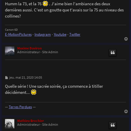
s
Humm la 73, et la 76
. J'aime bien l'ambiance des deux
s
dernières aussi. C'est un goutte que t'avais sur la 75 au niveau des
a
g
collines?
e
Canon 6D
E-MotionPictures
-
Instagram
-
Youtube
-
Twitter
a
u
Maxime Daviron
t
Administrateur - Site Admin
M
jeu. mai 21, 2020 14:05
e
s
Quelle série ! Une sacrée soirée, ça commence à titiller
s
décidément...
a
g
e
—
Terres Perdues
—
a
u
Mathieu Brochier
t
Administrateur - Site Admin