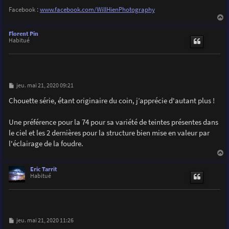
Facebook :
www.facebook.com/WillHienPhotography
a
u
Florent Pin
t
Habitué
M
jeu. mai 21, 2020 09:21
e
s
Chouette série, étant originaire du coin, j’apprécie d'autant plus !
s
a
g
Une préférence pour la 74 pour sa variété de teintes présentes dans
e
le ciel et les 2 dernières pour la structure bien mise en valeur par
l'éclairage de la foudre.
a
u
Eric Tarrit
t
Habitué
M
jeu. mai 21, 2020 11:26
e