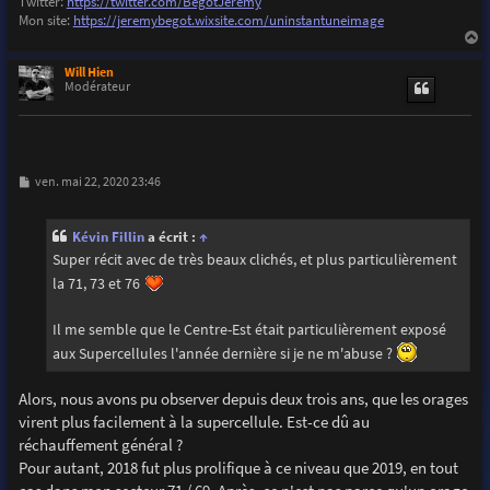
Twitter:
https://twitter.com/BegotJeremy
Mon site:
https://jeremybegot.wixsite.com/uninstantuneimage
a
u
Will Hien
t
Modérateur
M
ven. mai 22, 2020 23:46
e
s
s
Kévin Fillin
a écrit :
↑
a
g
Super récit avec de très beaux clichés, et plus particulièrement
e
la 71, 73 et 76
Il me semble que le Centre-Est était particulièrement exposé
aux Supercellules l'année dernière si je ne m'abuse ?
Alors, nous avons pu observer depuis deux trois ans, que les orages
virent plus facilement à la supercellule. Est-ce dû au
réchauffement général ?
Pour autant, 2018 fut plus prolifique à ce niveau que 2019, en tout