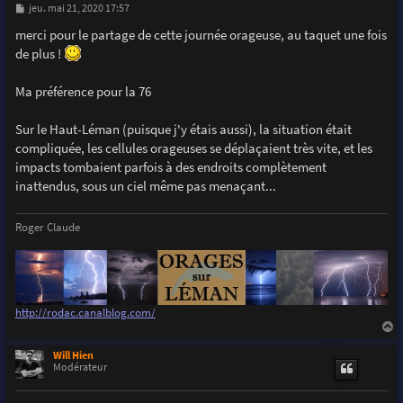
M
jeu. mai 21, 2020 17:57
e
s
merci pour le partage de cette journée orageuse, au taquet une fois
s
de plus !
a
g
e
Ma préférence pour la 76
Sur le Haut-Léman (puisque j'y étais aussi), la situation était
compliquée, les cellules orageuses se déplaçaient très vite, et les
impacts tombaient parfois à des endroits complètement
inattendus, sous un ciel même pas menaçant...
Roger Claude
http://rodac.canalblog.com/
a
u
Will Hien
t
Modérateur