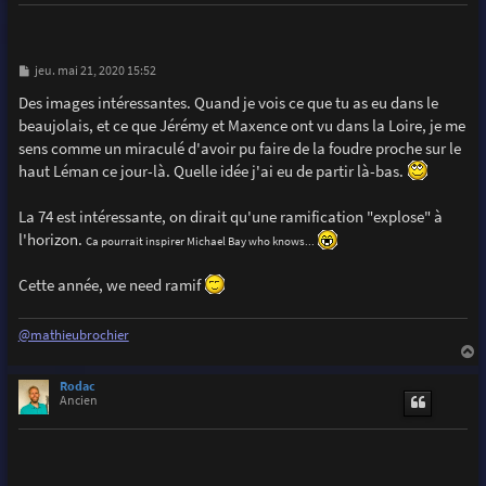
M
jeu. mai 21, 2020 15:52
e
s
Des images intéressantes. Quand je vois ce que tu as eu dans le
s
beaujolais, et ce que Jérémy et Maxence ont vu dans la Loire, je me
a
g
sens comme un miraculé d'avoir pu faire de la foudre proche sur le
e
haut Léman ce jour-là. Quelle idée j'ai eu de partir là-bas.
La 74 est intéressante, on dirait qu'une ramification "explose" à
l'horizon.
Ca pourrait inspirer Michael Bay who knows...
Cette année, we need ramif
@mathieubrochier
a
u
Rodac
t
Ancien