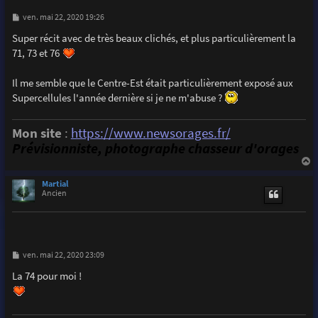
M
ven. mai 22, 2020 19:26
e
s
Super récit avec de très beaux clichés, et plus particulièrement la
s
71, 73 et 76
a
g
e
Il me semble que le Centre-Est était particulièrement exposé aux
Supercellules l'année dernière si je ne m'abuse ?
Mon site
:
https://www.newsorages.fr/
Prévisionniste, photographe chasseur d'orages
a
u
Martial
t
Ancien
M
ven. mai 22, 2020 23:09
e
s
La 74 pour moi !
s
a
g
e