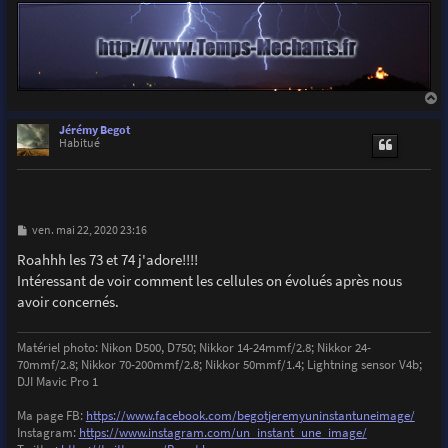
a
u
Jérémy Begot
t
Habitué
M
ven. mai 22, 2020 23:16
e
s
Roahhh les 73 et 74 j'adore!!!!
s
Intéressant de voir comment les cellules on évolués après nous
a
g
avoir concernés.
e
Matériel photo: Nikon D500, D750; Nikkor 14-24mmf/2.8; Nikkor 24-
70mmf/2.8; Nikkor 70-200mmf/2.8; Nikkor 50mmf/1.4; Lightning sensor V4b;
DJI Mavic Pro 1
Ma page FB:
https://www.facebook.com/begotjeremyuninstantuneimage/
Instagram:
https://www.instagram.com/un_instant_une_image/