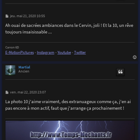
M
jeu. mai 21, 2020 10:55
e
s
Ah ouai de sacrées ambiances dans le Cervin, joli ! Et la 10, un rêve
s
toujours insaisissable ...
a
g
e
Canon 6D
E-MotionPictures
-
Instagram
-
Youtube
-
Twitter
a
u
Martial
t
Ancien
M
ven. mai 22, 2020 23:07
e
s
La photo 10 j'aime vraiment, des extranuageux comme ça, j'en ai
s
pas encore à mon actif, faut que j'arrange ça prochainement !
a
g
e