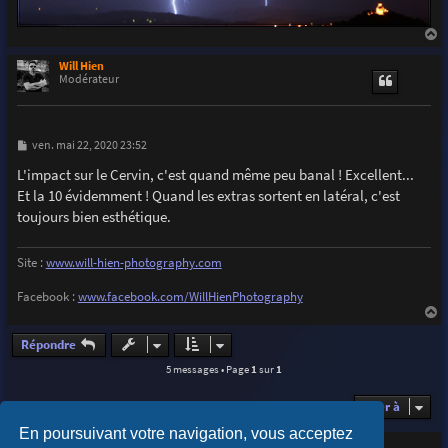
a
u
Will Hien
t
Modérateur
M
ven. mai 22, 2020 23:52
e
s
L'impact sur le Cervin, c'est quand même peu banal ! Excellent...
s
Et la 10 évidemment ! Quand les extras sortent en latéral, c'est
a
g
toujours bien esthétique.
e
Site :
www.will-hien-photography.com
Facebook :
www.facebook.com/WillHienPhotography
a
u
Répondre
t
5 messages • Page
1
sur
1
Aller à
En poursuivant votre navigation, vous acceptez