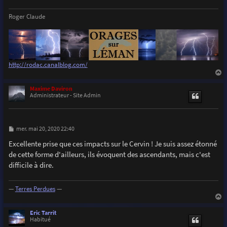
Roger Claude
http://rodac.canalblog.com/
a
u
Maxime Daviron
t
Administrateur - Site Admin
M
mer. mai 20, 2020 22:40
e
s
Excellente prise que ces impacts sur le Cervin ! Je suis assez étonné
s
de cette forme d'ailleurs, ils évoquent des ascendants, mais c'est
a
g
difficile à dire.
e
—
Terres Perdues
—
a
u
Eric Tarrit
t
Habitué