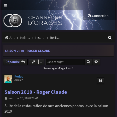
Connexion
R
Accueil
Index du forum
Les orages
Récits et photos d'orages
e
SAISON 2010 - ROGER CLAUDE
c
h
Rechercher
Recherche a
Répondre
5 messages • Page
1
sur
1
e
r
Rodac
Ancien
c
Saison 2010 - Roger Claude
h
M
mer. mai 20, 2020 20:41
e
e
s
Suite de la restauration de mes anciennes photos, avec la saison
r
s
2010 !
a
g