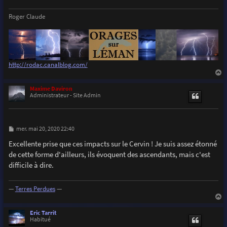
Roger Claude
http://rodac.canalblog.com/
a
u
Maxime Daviron
t
Administrateur - Site Admin
M
mer. mai 20, 2020 22:40
e
s
Excellente prise que ces impacts sur le Cervin ! Je suis assez étonné
s
de cette forme d'ailleurs, ils évoquent des ascendants, mais c'est
a
g
difficile à dire.
e
—
Terres Perdues
—
a
u
Eric Tarrit
t
Habitué