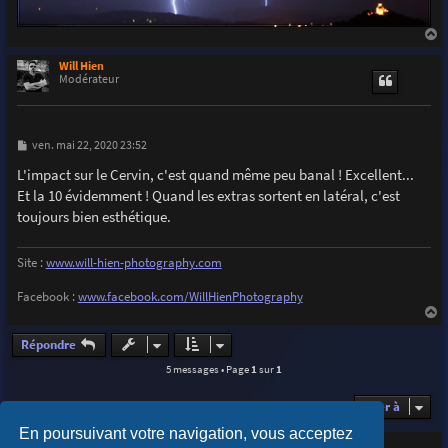
a
u
Will Hien
t
Modérateur
M
ven. mai 22, 2020 23:52
e
s
L'impact sur le Cervin, c'est quand même peu banal ! Excellent...
s
Et la 10 évidemment ! Quand les extras sortent en latéral, c'est
a
g
toujours bien esthétique.
e
Site :
www.will-hien-photography.com
Facebook :
www.facebook.com/WillHienPhotography
a
u
Répondre
t
5 messages • Page
1
sur
1
Aller à
En poursuivant votre navigation, vous acceptez