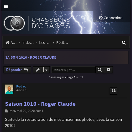
Connexion
R
Accueil
Index du forum
Les orages
Récits et photos d'orages
e
SAISON 2010 - ROGER CLAUDE
c
h
Rechercher
Recherche a
Répondre
5 messages • Page
1
sur
1
e
r
Rodac
Ancien
c
Saison 2010 - Roger Claude
h
M
mer. mai 20, 2020 20:41
e
e
s
Suite de la restauration de mes anciennes photos, avec la saison
r
s
2010 !
a
g