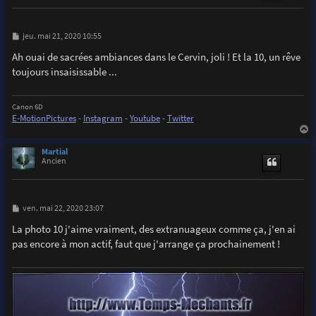
M
jeu. mai 21, 2020 10:55
e
s
Ah ouai de sacrées ambiances dans le Cervin, joli ! Et la 10, un rêve
s
toujours insaisissable ...
a
g
e
Canon 6D
E-MotionPictures
-
Instagram
-
Youtube
-
Twitter
a
u
Martial
t
Ancien
M
ven. mai 22, 2020 23:07
e
s
La photo 10 j'aime vraiment, des extranuageux comme ça, j'en ai
s
pas encore à mon actif, faut que j'arrange ça prochainement !
a
g
e