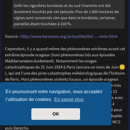
Enfin les vignobles bordelais et du sud Charente ont été
durement touchés par cet épisode. Plus de 1.000 hectares de
vignes sont concernés rien que dans le bordelais, certaines
parcelles étant touchées à 100 %.
Source :
http://www.keraunos.org/actualites/fait ... rente.html
Cependant, il y a quand même des phénomènes extrêmes avant cet
extrême épisode orageux (hors phénomènes liés aux épisodes
Méditerranéens évidement). Notamment les orages
catastrophiques du 15 Juin 1914 à Paris (encore un mois de Juin
), qui est l'une des pires catastrophes météorologiques de l'histoire
de Paris. Hors phénomènes violents locaux, un épisode orageux
sévère a eu lieu en France le 18 et 19 Août 1890. Une situation très
ressemblante à ce 8-9 Juin 2014, a eu lieu sur le même axe le 13
En poursuivant votre navigation, vous acceptez
Juillet 1788 avec un épisode orageux particulièrement sévère avec
l’utilisation de cookies.
En savoir plus
des grêlons jusqu'à 10 cm selon certains coupures de presse à
l'époque, des victimes et plus de 24 millions de francs estimé pour
OK
les dégâts engendrés par ces orages. Ces orages auraient adoptés
des comportements Supercellulaires, avec une évolution en MCS
puis Derecho.