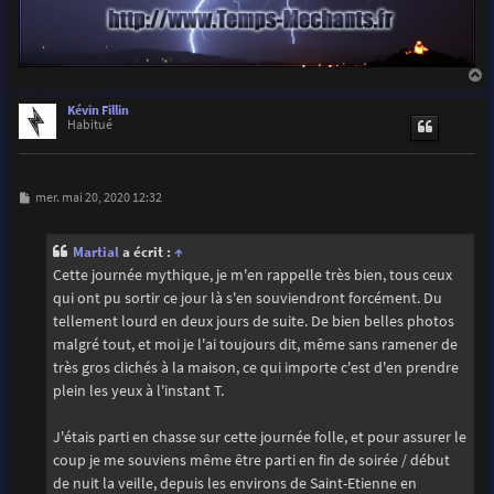
a
u
Kévin Fillin
t
Habitué
M
mer. mai 20, 2020 12:32
e
s
s
Martial
a écrit :
↑
a
g
Cette journée mythique, je m'en rappelle très bien, tous ceux
e
qui ont pu sortir ce jour là s'en souviendront forcément. Du
tellement lourd en deux jours de suite. De bien belles photos
malgré tout, et moi je l'ai toujours dit, même sans ramener de
très gros clichés à la maison, ce qui importe c'est d'en prendre
plein les yeux à l'instant T.
J'étais parti en chasse sur cette journée folle, et pour assurer le
coup je me souviens même être parti en fin de soirée / début
de nuit la veille, depuis les environs de Saint-Etienne en