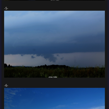
-5-
-6-