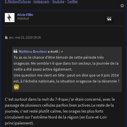
E-MotionPictures
-
Instagram
-
Youtube
-
Twitter
a
u
Kévin Fillin
t
Habitué
M
jeu. mai 21, 2020 19:26
e
s
s
Mathieu Brochier
a écrit :
↑
a
g
Tu as eu le chance d'être témoin de cette période très
e
orageuse. Me semble t-il que dans ton secteur, la journée de la
veille a été assez active également.
Une question me vient en tête : peut-on dire que ce 9 juin 2014
est, à l'échelle nationale, la situation orageuse de la décennie ?
C'est surtout dans la nuit du 7-8 que j'ai étais concerné, avec le
passage de plusieurs cellules parfois bien actives.Le reste de la
journée, c'est resté plutôt calme, les orages les plus forts
circulaient sur l'extrême Nord de la région (en Eure-et-Loir
principalement).