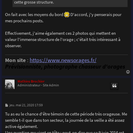
cette grosse structure.
On fait avec les moyens du bord
D'accord, j'y penserais pour
mes prochains posts.
Effectivement, j'aime également ces 2 photos qui mettent en
valeur l'immense structure de l'orage ; c'était très intéressant à
observer.
Mon site
:
https://www.newsorages.fr/
Prévisionniste, photographe chasseur d'orages
a
u
Mathieu Brochier
t
Administrateur - Site Admin
M
jeu. mai 21, 2020 17:59
e
s
Tu as eu le chance d'être témoin de cette période très orageuse. Me
s
semble t-il que dans ton secteur, la journée de la veille a été assez
a
g
active également.
e
Une question me vient en tête : peut-on dire que ce 9 juin 2014 est,