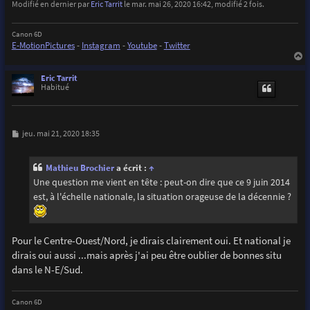
Modifié en dernier par
Eric Tarrit
le mar. mai 26, 2020 16:42, modifié 2 fois.
Canon 6D
E-MotionPictures
-
Instagram
-
Youtube
-
Twitter
a
u
Eric Tarrit
t
Habitué
M
jeu. mai 21, 2020 18:35
e
s
s
Mathieu Brochier
a écrit :
↑
a
g
Une question me vient en tête : peut-on dire que ce 9 juin 2014
e
est, à l'échelle nationale, la situation orageuse de la décennie ?
Pour le Centre-Ouest/Nord, je dirais clairement oui. Et national je
dirais oui aussi ...mais après j'ai peu être oublier de bonnes situ
dans le N-E/Sud.
Canon 6D