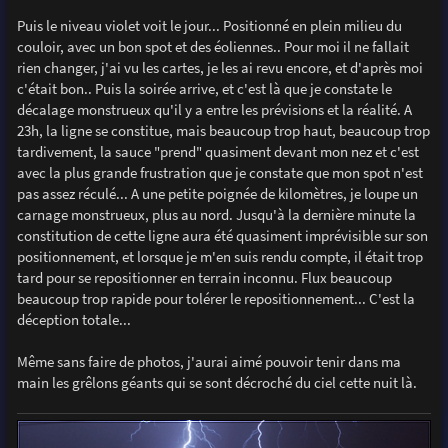
Puis le niveau violet voit le jour... Positionné en plein milieu du
couloir, avec un bon spot et des éoliennes.. Pour moi il ne fallait
rien changer, j'ai vu les cartes, je les ai revu encore, et d'après moi
c'était bon.. Puis la soirée arrive, et c'est là que je constate le
décalage monstrueux qu'il y a entre les prévisions et la réalité. A
23h, la ligne se constitue, mais beaucoup trop haut, beaucoup trop
tardivement, la sauce "prend" quasiment devant mon nez et c'est
avec la plus grande frustration que je constate que mon spot n'est
pas assez réculé... A une petite poignée de kilomètres, je loupe un
carnage monstrueux, plus au nord. Jusqu'à la dernière minute la
constitution de cette ligne aura été quasiment imprévisible sur son
positionnement, et lorsque je m'en suis rendu compte, il était trop
tard pour se repositionner en terrain inconnu. Flux beaucoup
beaucoup trop rapide pour tolérer le repositionnement... C'est la
déception totale...
Même sans faire de photos, j'aurai aimé pouvoir tenir dans ma
main les grêlons géants qui se sont décroché du ciel cette nuit là.