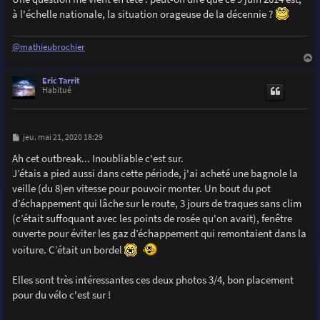
à l'échelle nationale, la situation orageuse de la décennie ?
@mathieubrochier
a
u
Eric Tarrit
t
Habitué
M
jeu. mai 21, 2020 18:29
e
s
Ah cet outbreak... Inoubliable c'est sur.
s
J’étais a pied aussi dans cette période, j'ai acheté une bagnole la
a
g
veille (du 8)en vitesse pour pouvoir monter. Un bout du pot
e
d’échappement qui lâche sur le route, 3 jours de traques sans clim
(c’était suffoquant avec les points de rosée qu'on avait), fenêtre
ouverte pour éviter les gaz d’échappement qui remontaient dans la
voiture. C’était un bordel
Elles sont très intéressantes ces deux photos 3/4, bon placement
pour du vélo c'est sur !