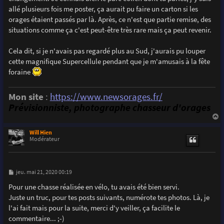
allé plusieurs fois me poster, ça aurait pu faire un carton si les
orages étaient passés par là. Après, ce n'est que partie remise, des
situations comme ça c'est peut-être très rare mais ça peut revenir.
Cela dit, si je n'avais pas regardé plus au Sud, j'aurais pu louper
cette magnifique Supercellule pendant que je m'amusais à la fête
foraine
Mon site
:
https://www.newsorages.fr/
Prévisionniste, photographe chasseur d'orages
a
u
Will Hien
t
Modérateur
M
jeu. mai 21, 2020 00:19
e
s
Pour une chasse réalisée en vélo, tu avais été bien servi.
s
Juste un truc, pour tes posts suivants, numérote tes photos. Là, je
a
g
l'ai fait mais pour la suite, merci d'y veiller, ça facilite le
e
commentaire... ;-)