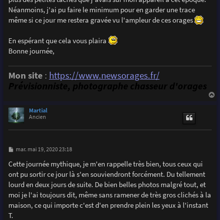
Néanmoins, j'ai pu faire le minimum pour en garder une trace
même si ce jour me restera gravée vu l'ampleur de ces orages
En espérant que cela vous plaira
Bonne journée,
Mon site
:
https://www.newsorages.fr/
Prévisionniste, photographe chasseur d'orages
a
u
Martial
t
Ancien
M
mar. mai 19, 2020 23:18
e
s
Cette journée mythique, je m'en rappelle très bien, tous ceux qui
s
ont pu sortir ce jour là s'en souviendront forcément. Du tellement
a
g
lourd en deux jours de suite. De bien belles photos malgré tout, et
e
moi je l'ai toujours dit, même sans ramener de très gros clichés à la
maison, ce qui importe c'est d'en prendre plein les yeux à l'instant
T.