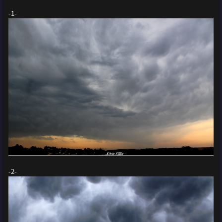
-1-
-2-