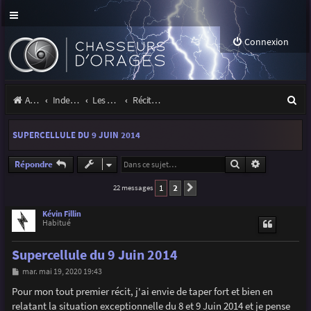
Connexion
R
Accueil
Index du forum
Les orages
Récits et photos d'orages
e
SUPERCELLULE DU 9 JUIN 2014
c
h
Rechercher
Recherche a
Répondre
e
1
2
22 messages
Suivante
r
Kévin Fillin
Habitué
c
h
Supercellule du 9 Juin 2014
e
M
mar. mai 19, 2020 19:43
e
r
s
Pour mon tout premier récit, j'ai envie de taper fort et bien en
s
relatant la situation exceptionnelle du 8 et 9 Juin 2014 et je pense
a