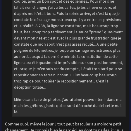
couloir, avec un bon spot et des éoliennes.. Pour moi il ne
fallait rien changer, j'ai vu les cartes, je les ai revu encore, et
d'après moi c'était bon.. Puis la soirée arrive, et c'est là que je
constate le décalage monstrueux qu'il y a entre les prévisions
et la réalité. A 23h, la ligne se constitue, mais beaucoup trop
haut, beaucoup trop tardivement, la sauce "prend" quasiment
devant mon nez et c'est avec la plus grande frustration que je
constate que mon spot n'est pas assez réculé... A une petite
poignée de kilomètres, je loupe un carnage monstrueux, plus
au nord. Jusqu'à la dernière minute la constitution de cette
ligne aura été quasiment imprévisible sur son positionnement,
et lorsque je m'en suis rendu compte, il était trop tard pour se
repositionner en terrain inconnu. Flux beaucoup beaucoup
trop rapide pour tolérer le repositionnement... C'est la
déception totale...
Même sans faire de photos, j'aurai aimé pouvoir tenir dans ma
main les grêlons géants qui se sont décroché du ciel cette nuit
là.
Comme quoi, même le jour J tout peut basculer au moindre petit
changement. Je connais bien le parc éolien dont tu parles, j'y suis