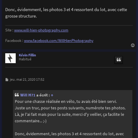
Donc, évidemment, les photos 3 et 4 ressortent du lot, avec cette
grosse structure.
Site :
www.will-hien-photography.com
Facebook :
www.facebook.com/WillHienPhotography
a
u
Kévin Fillin
t
Habitué
M
jeu. mai 21, 2020 17:52
e
s
s
Will H71
a écrit :
↑
a
g
Pour une chasse réalisée en vélo, tu avais été bien servi.
e
Juste un truc, pour tes posts suivants, numérote tes photos.
Là, je l'ai fait mais pour la suite, merci d'y veiller, ça facilite le
commentaire... ;-)
Donc, évidemment, les photos 3 et 4 ressortent du lot, avec