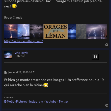
sillonne juste au-dessus du lac... L'orage m'a fait un joli pied-de-
nez !
Roger Claude
http://rodac.canalblog.com/
a
u
Eric Tarrit
t
Habitué
M
jeu. mai 21, 2020 10:51
e
s
Et bien ça monte crescendo ces images ! Un préférence pour la 19
s
qui arrache bien la rétine
a
g
e
Canon 6D
E-MotionPictures
-
Instagram
-
Youtube
-
Twitter
a