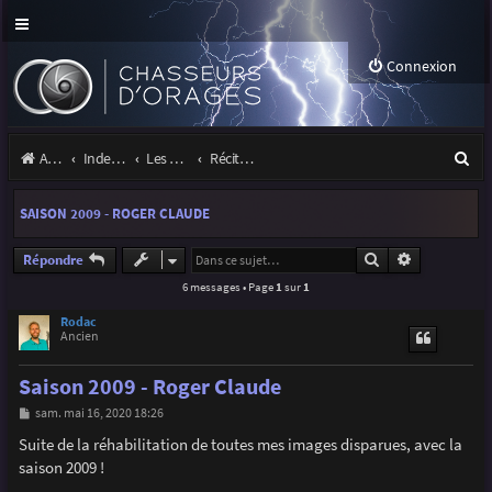
Connexion
R
Accueil
Index du forum
Les orages
Récits et photos d'orages
e
SAISON 2009 - ROGER CLAUDE
c
h
Rechercher
Recherche a
Répondre
6 messages • Page
1
sur
1
e
r
Rodac
Ancien
c
Saison 2009 - Roger Claude
h
M
sam. mai 16, 2020 18:26
e
e
s
Suite de la réhabilitation de toutes mes images disparues, avec la
r
s
saison 2009 !
a
g