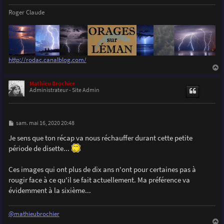
Roger Claude
http://rodac.canalblog.com/
a
u
Mathieu Brochier
t
Administrateur - Site Admin
M
sam. mai 16, 2020 20:48
e
s
Je sens que ton récap va nous réchauffer durant cette petite
s
période de disette...
a
g
e
Ces images qui ont plus de dix ans n'ont pour certaines pas à
rougir face à ce qu'il se fait actuellement. Ma préférence va
évidemment à la sixième...
@mathieubrochier