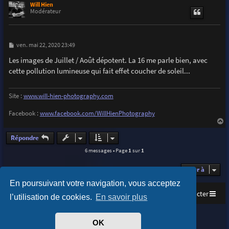
u
Will Hien
t
Modérateur
M
ven. mai 22, 2020 23:49
e
s
Les images de Juillet / Août dépotent. La 16 me parle bien, avec
s
cette pollution lumineuse qui fait effet coucher de soleil...
a
g
e
Site :
www.will-hien-photography.com
Facebook :
www.facebook.com/WillHienPhotography
a
u
Répondre
t
6 messages • Page
1
sur
1
Aller à
En poursuivant votre navigation, vous acceptez
Accueil
Index du forum
Nous contacter
l’utilisation de cookies.
En savoir plus
Purplexion style by
Ian Bradley
OK
Développé par
phpBB
® Forum Software © phpBB Limited