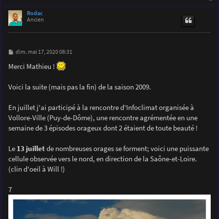
a
u
Rodac
t
Ancien
M
dim. mai 17, 2020 08:31
e
s
Merci Mathieu !
s
a
g
Voici la suite (mais pas la fin) de la saison 2009.
e
En juillet j'ai participé à la rencontre d'Infoclimat organisée à
Vollore-Ville (Puy-de-Dôme), une rencontre agrémentée en une
semaine de 3 épisodes orageux dont 2 étaient de toute beauté !
Le
13 juillet
de nombreuses orages se forment; voici une puissante
cellule observée vers le nord, en direction de la Saône-et-Loire.
(clin d'oeil à Will !)
7