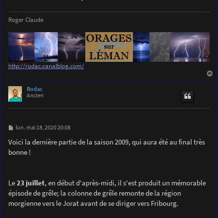
Roger Claude
http://rodac.canalblog.com/
a
u
Rodac
t
Ancien
M
lun. mai 18, 2020 20:08
e
s
Voici la dernière partie de la saison 2009, qui aura été au final très
s
bonne !
a
g
e
Le
23 juillet
, en début d'après-midi, il s'est produit un mémorable
épisode de grêle; la colonne de grêle remonte de la région
morgienne vers le Jorat avant de se diriger vers Fribourg.