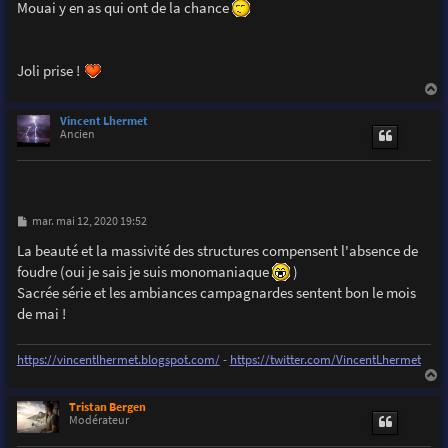
s
Mouai y en as qui ont de la chance
s
a
g
e
Joli prise !
a
u
Vincent Lhermet
t
Ancien
M
mar. mai 12, 2020 19:52
e
s
La beauté et la massivité des structures compensent l'absence de
s
foudre (oui je sais je suis monomaniaque
)
a
g
Sacrée série et les ambiances campagnardes sentent bon le mois
e
de mai !
https://vincentlhermet.blogspot.com/
-
https://twitter.com/VincentLhermet
a
u
Tristan Bergen
t
Modérateur