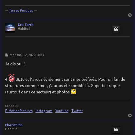
—
Terres Perdues
—
a
u
Eric Tarrit
t
Habitué
M
mar. mai 12, 2020 10:14
e
s
Je dis oui !
s
a
g
e
4
,8,10 et l'arcus évidement sont mes préférés. Pour un fan de
structures comme moi, j'aurais été comblé là. Superbe traque
(surtout dans ce secteur) et photos
Canon 6D
E-MotionPictures
-
Instagram
-
Youtube
-
Twitter
a
u
Florent Pin
t
Habitué