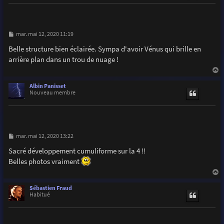
M
mar. mai 12, 2020 11:19
e
s
Belle structure bien éclairée. Sympa d'avoir Vénus qui brille en
s
arrière plan dans un trou de nuage !
a
g
e
a
u
Albin Panisset
t
Nouveau membre
M
mar. mai 12, 2020 13:22
e
s
Sacré développement cumuliforme sur la 4 !!
s
Belles photos vraiment
a
g
e
a
u
Sébastien Fraud
t
Habitué