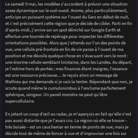
s
Le samedi 9 mai, les modèles s'accordent à prévoir une situation
s
assez dynamique sur le sud-ouest. Arome, plus particulièrement,
a
g
anticipe un puissant système sur l'ouest du Gers en début de nuit,
e
et c'est précisément cette région que je décide de cibler. Parti en fin
d'après-midi, j'arrive sur un spot déniché sur Google Earth et
effectue une tournée de repérage pour inspecter les différentes
orientations possibles. Alors que j'attends sur l'un des points de
vue, une cellule pré-frontale en fin de vie passe à l'ouest de ma
position et me dévoile quelque chose en s'évacuant vers le nord :
une énorme cellule semblant lointaine, dans les Landes. Au départ,
je l'estime hors de portée ; mes finances étant maigres, l'essence
est une ressource précieuse... Je reçois alors un message de
Mathieu qui me demande si je vais la tenter. Répondant que non, je
scrute quand même le cumulonimbus à l'enclume parfaitement
sphérique, songeur. Un pareil monstre ne peut qu'être
supercellulaire.
En jetant un coup d’œil au radar, je m'aperçois en fait qu'elle n'est
pas aussi distante que je l'avais cru. La région où elle se trouve –
très boisée – est un cauchemar en terme de points de vue, mais je
décide tout de même de foncer à vue et d'improviser une fois sur