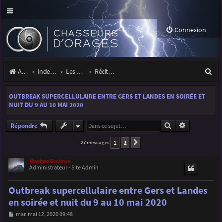
Connexion
R
Accueil
Index du forum
Les orages
Récits et photos d'orages
e
OUTBREAK SUPERCELLULAIRE ENTRE GERS ET LANDES EN SOIRÉE ET
c
NUIT DU 9 AU 10 MAI 2020
h
Rechercher
Recherche a
Répondre
e
1
2
27 messages
Suivante
r
c
Maxime Daviron
Administrateur - Site Admin
h
Outbreak supercellulaire entre Gers et Landes
e
en soirée et nuit du 9 au 10 mai 2020
r
M
mar. mai 12, 2020 09:48
e