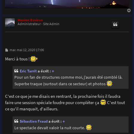
a
u
Maxime Daviron
t
Administrateur - Site Admin
M
mar. mai 12, 2020 17:06
e
s
Merci à tous !
s
a
g
Eric Tarrit
a écrit :
↑
e
Pour un fan de structures comme moi, j'aurais été comblé là.
Superbe traque (surtout dans ce secteur) et photos
C'est ce que je me disais en rentrant, la prochaine fois il faudra
faire une session spéciale foudre pour compléter ça
C'est tout
ce qu'il manquait, d'ailleurs.
Sébastien Fraud
a écrit :
↑
Le spectacle devait valoir la nuit courte.