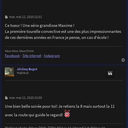
M
mar. mai 12, 2020 22:51
e
s
Ce tueur ! Une série grandiose Maxime !
s
La première tourelle convective est une des plus impressionnantes
a
g
de ces dernières années en France je pense, un cas d'école !
e
Nikon D610, Nikon D7200
Facebook
-
Site internet
-
Instagram
a
u
Jérémy Begot
t
Habitué
M
mar. mai 12, 2020 23:00
e
s
Une bien belle soirée pour toi! Je retiens la 8 mais surtout la 11
s
a
avec la route qui guide le regard!
g
e
Matériel photo: Nikon D500, D750; Nikkor 14-24mmf/2.8; Nikkor 24-