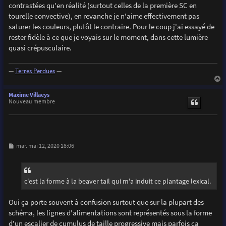
contrastées qu'en réalité (surtout celles de la première SC en
tourelle convective), en revanche je n'aime effectivement pas
saturer les couleurs, plutôt le contraire. Pour le coup j'ai essayé de
rester fidèle à ce que je voyais sur le moment, dans cette lumière
quasi crépusculaire.
—
Terres Perdues
—
a
u
Maxime Villaeys
t
Nouveau membre
M
mar. mai 12, 2020 18:06
e
s
s
a
g
c'est la forme à la beaver tail qui m'a induit ce plantage lexical.
e
Oui ça porte souvent à confusion surtout que sur la plupart des
schéma, les lignes d'alimentations sont représentés sous la forme
d'un escalier de cumulus de taille progressive mais parfois ça