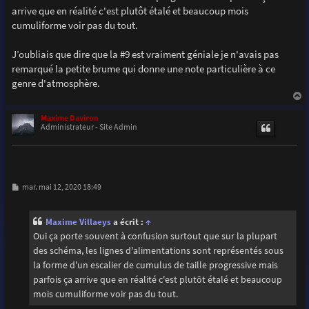
arrive que en réalité c'est plutôt étalé et beaucoup mois
cumuliforme voir pas du tout.
J’oubliais que dire que la #9 est vraiment géniale je n'avais pas
remarqué la petite brume qui donne une note particulière à ce
genre d'atmosphère.
a
u
Maxime Daviron
t
Administrateur - Site Admin
M
mar. mai 12, 2020 18:49
e
s
s
Maxime Villaeys
a écrit :
↑
a
g
Oui ça porte souvent à confusion surtout que sur la plupart
e
des schéma, les lignes d'alimentations sont représentés sous
la forme d'un escalier de cumulus de taille progressive mais
parfois ça arrive que en réalité c'est plutôt étalé et beaucoup
mois cumuliforme voir pas du tout.