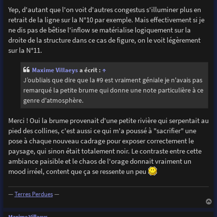
Yep, d'autant que l'on voit d'autres congestus s'illuminer plus en
retrait de la ligne sur la N°10 par exemple. Mais effectivement si je
ne dis pas de bêtise l'inflow se matérialise logiquement sur la
droite de la structure dans ce cas de figure, on le voit légèrement
sur la N°11.
Maxime Villaeys
a écrit :
↑
J’oubliais que dire que la #9 est vraiment géniale je n'avais pas
remarqué la petite brume qui donne une note particulière à ce
genre d'atmosphère.
Merci ! Oui la brume provenait d'une petite rivière qui serpentait au
pied des collines, c'est aussi ce qui m'a poussé à "sacrifier" une
pose à chaque nouveau cadrage pour exposer correctement le
paysage, qui sinon était totalement noir. Le contraste entre cette
ambiance paisible et le chaos de l'orage donnait vraiment un
mood irréel, content que ça se ressente un peu
—
Terres Perdues
—
a
u
Maxime Villaeys