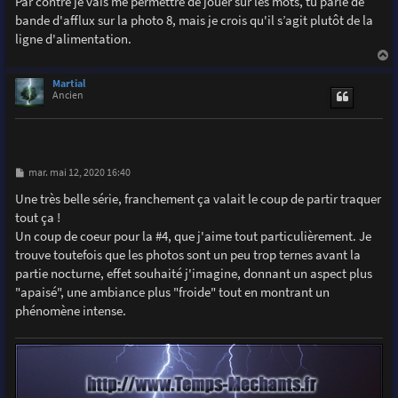
Par contre je vais me permettre de jouer sur les mots, tu parle de
bande d'afflux sur la photo 8, mais je crois qu'il s’agit plutôt de la
ligne d'alimentation.
a
u
Martial
t
Ancien
M
mar. mai 12, 2020 16:40
e
s
Une très belle série, franchement ça valait le coup de partir traquer
s
tout ça !
a
g
Un coup de coeur pour la #4, que j'aime tout particulièrement. Je
e
trouve toutefois que les photos sont un peu trop ternes avant la
partie nocturne, effet souhaité j'imagine, donnant un aspect plus
"apaisé", une ambiance plus "froide" tout en montrant un
phénomène intense.