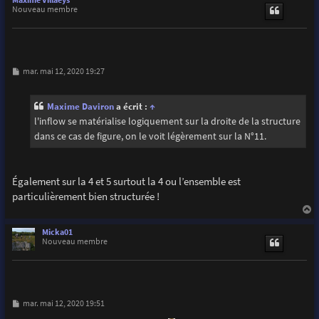
t
Nouveau membre
M
mar. mai 12, 2020 19:27
e
s
s
Maxime Daviron
a écrit :
↑
a
g
l'inflow se matérialise logiquement sur la droite de la structure
e
dans ce cas de figure, on le voit légèrement sur la N°11.
Également sur la 4 et 5 surtout la 4 ou l’ensemble est
particulièrement bien structurée !
a
u
Micka01
t
Nouveau membre
M
mar. mai 12, 2020 19:51
e