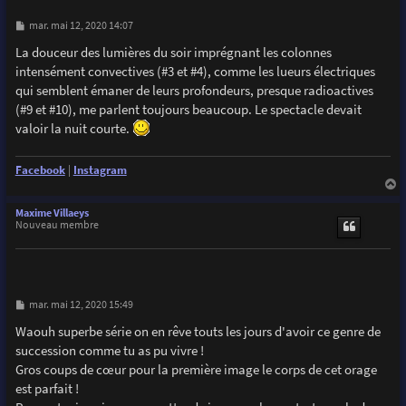
M
mar. mai 12, 2020 14:07
e
s
La douceur des lumières du soir imprégnant les colonnes
s
intensément convectives (#3 et #4), comme les lueurs électriques
a
g
qui semblent émaner de leurs profondeurs, presque radioactives
e
(#9 et #10), me parlent toujours beaucoup. Le spectacle devait
valoir la nuit courte.
Facebook
|
Instagram
a
u
Maxime Villaeys
t
Nouveau membre
M
mar. mai 12, 2020 15:49
e
s
Waouh superbe série on en rêve touts les jours d'avoir ce genre de
s
succession comme tu as pu vivre !
a
g
Gros coups de cœur pour la première image le corps de cet orage
e
est parfait !