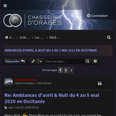
Connexion
R
Accueil
Index du forum
Les orages
Récits et photos d'orages
e
AMBIANCES D'AVRIL & NUIT DU 4 AU 5 MAI 2020 EN OCCITANIE
c
h
Rechercher
Recherche a
Répondre
e
1
2
23 messages
Précédente
r
Maxime Daviron
Administrateur - Site Admin
c
h
Re: Ambiances d'avril & Nuit du 4 au 5 mai
e
2020 en Occitanie
r
M
sam. mai 09, 2020 09:19
e
s
Merci Mat.
Peut-être un accord à la mi-juin, on croise les