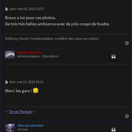
M
sam. mai 09, 2020 15:27
e
s
Bravo a toi pour ces photos.
s
De trés très belles ambiance avec de jolis coups de foudre.
a
g
e
Anthony Xavier Contemplateur invétéré des cieux en colère.
a
u
Maxime Daviron
t
Administrateur - Site Admin
M
dim. mai 10, 2020 19:31
e
s
Merci les gars !
s
a
g
e
—
Terres Perdues
—
a
u
Vincent Lhermet
t
Ancien