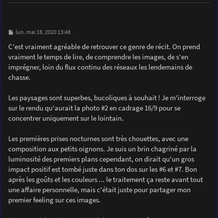
M
lun. mai 18, 2020 13:48
e
s
C'est vraiment agréable de retrouver ce genre de récit. On prend
s
vraiment le temps de lire, de comprendre les images, de s'en
a
g
imprégner, loin du flux continu des réseaux les lendemains de
e
chasse.
Les paysages sont superbes, bucoliques à souhait ! Je m'interroge
sur le rendu qu'aurait la photo #2 en cadrage 16/9 pour se
concentrer uniquement sur le lointain.
Les premières prises nocturnes sont très chouettes, avec une
composition aux petits oignons. Je suis un brin chagriné par la
luminosité des premiers plans cependant, on dirait qu'un gros
impact positif est tombé juste dans ton dos sur les #6 et #7. Bon
après les goûts et les couleurs ... le traitement ça reste avant tout
une affaire personnelle, mais c'était juste pour partager mon
premier feeling sur ces images.