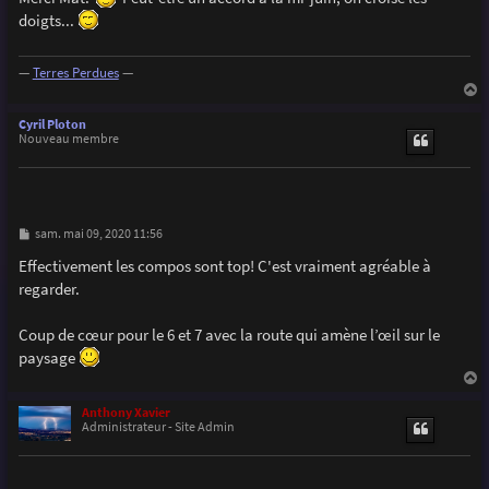
s
doigts...
a
g
e
—
Terres Perdues
—
a
u
Cyril Ploton
t
Nouveau membre
M
sam. mai 09, 2020 11:56
e
s
Effectivement les compos sont top! C'est vraiment agréable à
s
regarder.
a
g
e
Coup de cœur pour le 6 et 7 avec la route qui amène l’œil sur le
paysage
a
u
Anthony Xavier
t
Administrateur - Site Admin