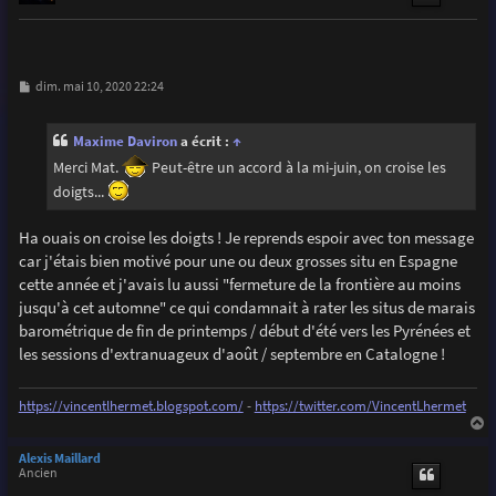
M
dim. mai 10, 2020 22:24
e
s
s
Maxime Daviron
a écrit :
↑
a
g
Merci Mat.
Peut-être un accord à la mi-juin, on croise les
e
doigts...
Ha ouais on croise les doigts ! Je reprends espoir avec ton message
car j'étais bien motivé pour une ou deux grosses situ en Espagne
cette année et j'avais lu aussi "fermeture de la frontière au moins
jusqu'à cet automne" ce qui condamnait à rater les situs de marais
barométrique de fin de printemps / début d'été vers les Pyrénées et
les sessions d'extranuageux d'août / septembre en Catalogne !
https://vincentlhermet.blogspot.com/
-
https://twitter.com/VincentLhermet
a
u
Alexis Maillard
t
Ancien