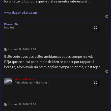
Ici on attend toujours que le ciel se montre intéressant ...
www.alexismaillard.com
a
u
Florent Pin
t
Habitué
M
lun. mai 18, 2020 14:56
e
s
Belle série avec des belles ambiances et des compo nickel.
s
Déjà que ce n'est pas simple de bien se placer par rapport à
a
g
l'orage, alors avoir un premier plan sympa en prime, c'est top !
e
a
u
Maxime Daviron
t
Administrateur - Site Admin
M
lun. mai 18, 2020 22:20
e
s