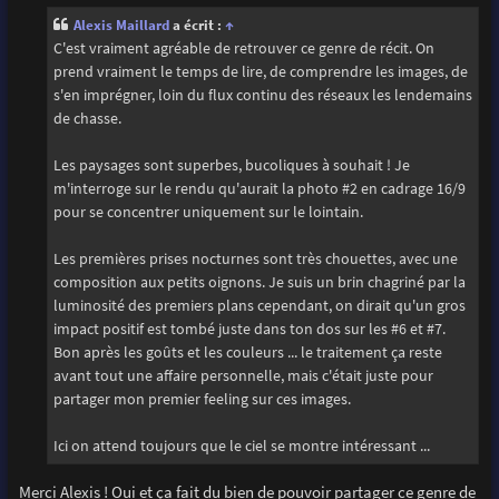
s
Alexis Maillard
a écrit :
↑
a
g
C'est vraiment agréable de retrouver ce genre de récit. On
e
prend vraiment le temps de lire, de comprendre les images, de
s'en imprégner, loin du flux continu des réseaux les lendemains
de chasse.
Les paysages sont superbes, bucoliques à souhait ! Je
m'interroge sur le rendu qu'aurait la photo #2 en cadrage 16/9
pour se concentrer uniquement sur le lointain.
Les premières prises nocturnes sont très chouettes, avec une
composition aux petits oignons. Je suis un brin chagriné par la
luminosité des premiers plans cependant, on dirait qu'un gros
impact positif est tombé juste dans ton dos sur les #6 et #7.
Bon après les goûts et les couleurs ... le traitement ça reste
avant tout une affaire personnelle, mais c'était juste pour
partager mon premier feeling sur ces images.
Ici on attend toujours que le ciel se montre intéressant ...
Merci Alexis ! Oui et ça fait du bien de pouvoir partager ce genre de