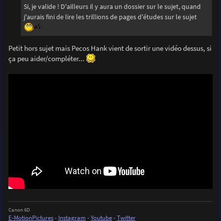
g
Si, je valide ! D'ailleurs il y aura un dossier sur le sujet, quand
e
j'aurais fini de lire les trillions de pages d'études sur le sujet
Petit hors sujet mais Pecos Hank vient de sortir une vidéo dessus, si
ça peu aider/compléter...
Canon 6D
E-MotionPictures
-
Instagram
-
Youtube
-
Twitter