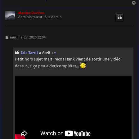
a
u
Maxime Daviron
t
Administrateur - Site Admin
M
mer. mai 27, 2020 12:04
e
s
s
Eric Tarrit
a écrit :
↑
a
g
Petit hors sujet mais Pecos Hank vient de sortir une vidéo
e
dessus, si ça peu aider/compléter...