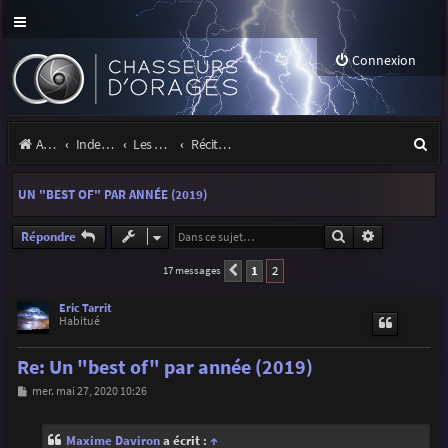
Connexion
R
Accueil
Index du forum
Les orages
Récits et photos d'orages
e
UN "BEST OF" PAR ANNÉE (2019)
c
h
Rechercher
Recherche a
Répondre
e
1
2
17 messages
Précédente
r
Eric Tarrit
Habitué
c
h
Re: Un "best of" par année (2019)
e
M
mer. mai 27, 2020 10:26
e
r
s
s
Maxime Daviron
a écrit :
↑
a