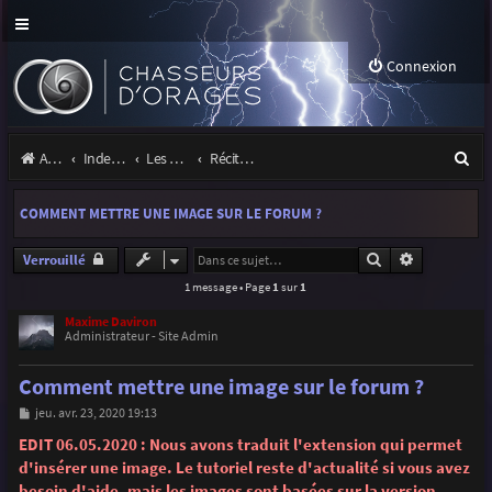
Connexion
R
Accueil
Index du forum
Les orages
Récits et photos d'orages
e
COMMENT METTRE UNE IMAGE SUR LE FORUM ?
c
h
Rechercher
Recherche 
Verrouillé
1 message • Page
1
sur
1
e
r
Maxime Daviron
Administrateur - Site Admin
c
Comment mettre une image sur le forum ?
h
M
jeu. avr. 23, 2020 19:13
e
e
s
EDIT 06.05.2020 : Nous avons traduit l'extension qui permet
r
s
d'insérer une image. Le tutoriel reste d'actualité si vous avez
a
g
besoin d'aide, mais les images sont basées sur la version