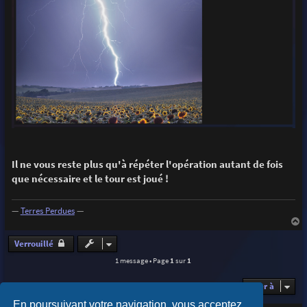
Il ne vous reste plus qu'à répéter l'opération autant de fois
que nécessaire et le tour est joué !
—
Terres Perdues
—
a
u
Verrouillé
t
1 message • Page
1
sur
1
Aller à
En poursuivant votre navigation, vous acceptez