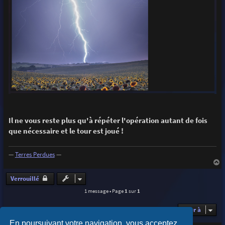
Il ne vous reste plus qu'à répéter l'opération autant de fois
que nécessaire et le tour est joué !
—
Terres Perdues
—
a
u
Verrouillé
t
1 message • Page
1
sur
1
Aller à
En poursuivant votre navigation, vous acceptez