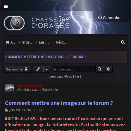
Connexion
R
Accueil
Index du forum
Les orages
Récits et photos d'orages
e
COMMENT METTRE UNE IMAGE SUR LE FORUM ?
c
h
Rechercher
Recherche 
Verrouillé
1 message • Page
1
sur
1
e
r
Maxime Daviron
Administrateur - Site Admin
c
Comment mettre une image sur le forum ?
h
M
jeu. avr. 23, 2020 19:13
e
e
s
EDIT 06.05.2020 : Nous avons traduit l'extension qui permet
r
s
d'insérer une image. Le tutoriel reste d'actualité si vous avez
a
g
besoin d'aide, mais les images sont basées sur la version