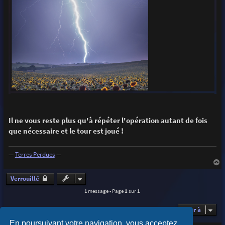
Il ne vous reste plus qu'à répéter l'opération autant de fois
que nécessaire et le tour est joué !
—
Terres Perdues
—
a
u
Verrouillé
t
1 message • Page
1
sur
1
Aller à
En poursuivant votre navigation, vous acceptez