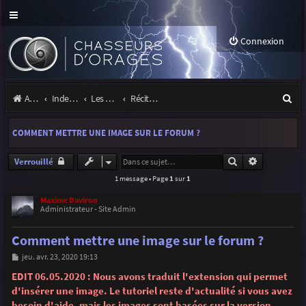
Connexion
R
Accueil
Index du forum
Les orages
Récits et photos d'orages
e
COMMENT METTRE UNE IMAGE SUR LE FORUM ?
c
h
Rechercher
Recherche 
Verrouillé
1 message • Page
1
sur
1
e
r
Maxime Daviron
Administrateur - Site Admin
c
Comment mettre une image sur le forum ?
h
M
jeu. avr. 23, 2020 19:13
e
e
s
EDIT 06.05.2020 : Nous avons traduit l'extension qui permet
r
s
d'insérer une image. Le tutoriel reste d'actualité si vous avez
a
g
besoin d'aide, mais les images sont basées sur la version