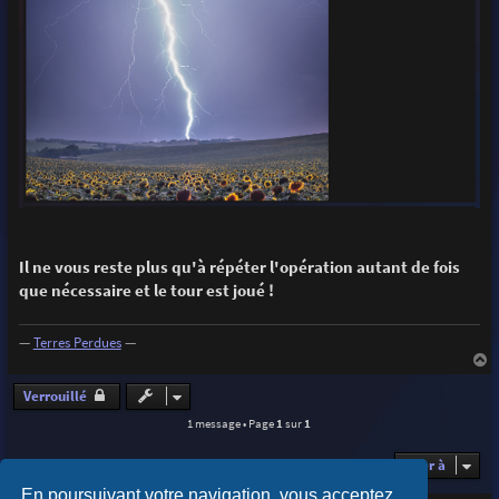
Il ne vous reste plus qu'à répéter l'opération autant de fois
que nécessaire et le tour est joué !
—
Terres Perdues
—
a
u
Verrouillé
t
1 message • Page
1
sur
1
Aller à
En poursuivant votre navigation, vous acceptez