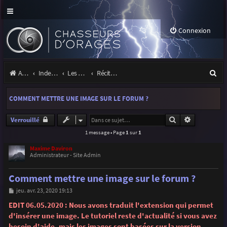
Connexion
R
Accueil
Index du forum
Les orages
Récits et photos d'orages
e
COMMENT METTRE UNE IMAGE SUR LE FORUM ?
c
h
Rechercher
Recherche 
Verrouillé
1 message • Page
1
sur
1
e
r
Maxime Daviron
Administrateur - Site Admin
c
Comment mettre une image sur le forum ?
h
M
jeu. avr. 23, 2020 19:13
e
e
s
EDIT 06.05.2020 : Nous avons traduit l'extension qui permet
r
s
d'insérer une image. Le tutoriel reste d'actualité si vous avez
a
g
besoin d'aide, mais les images sont basées sur la version