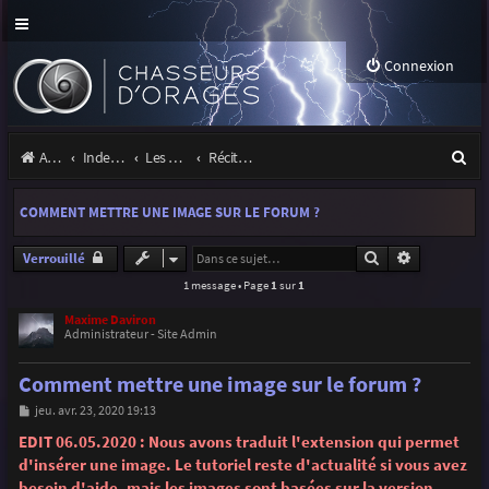
Connexion
R
Accueil
Index du forum
Les orages
Récits et photos d'orages
e
COMMENT METTRE UNE IMAGE SUR LE FORUM ?
c
h
Rechercher
Recherche 
Verrouillé
1 message • Page
1
sur
1
e
r
Maxime Daviron
Administrateur - Site Admin
c
Comment mettre une image sur le forum ?
h
M
jeu. avr. 23, 2020 19:13
e
e
s
EDIT 06.05.2020 : Nous avons traduit l'extension qui permet
r
s
d'insérer une image. Le tutoriel reste d'actualité si vous avez
a
g
besoin d'aide, mais les images sont basées sur la version