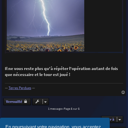
Il ne vous reste plus qu'à répéter l'opération autant de fois
que nécessaire et le tour est joué !
—
Terres Perdues
—
a
u
Verrouillé
t
1 message • Page
1
sur
1
Aller à
En poursuivant votre navigation, vous acceptez