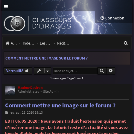
Connexion
R
Accueil
Index du forum
Les orages
Récits et photos d'orages
e
COMMENT METTRE UNE IMAGE SUR LE FORUM ?
c
h
Rechercher
Recherche 
Verrouillé
1 message • Page
1
sur
1
e
r
Maxime Daviron
Administrateur - Site Admin
c
Comment mettre une image sur le forum ?
h
M
jeu. avr. 23, 2020 19:13
e
e
s
EDIT 06.05.2020 : Nous avons traduit l'extension qui permet
r
s
d'insérer une image. Le tutoriel reste d'actualité si vous avez
a
g
besoin d'aide, mais les images sont basées sur la version