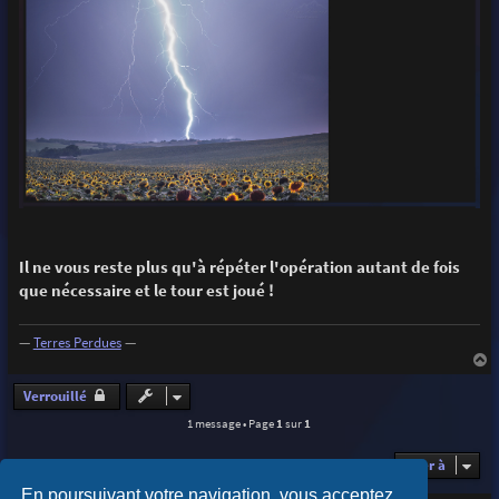
Il ne vous reste plus qu'à répéter l'opération autant de fois
que nécessaire et le tour est joué !
—
Terres Perdues
—
a
u
Verrouillé
t
1 message • Page
1
sur
1
Aller à
En poursuivant votre navigation, vous acceptez