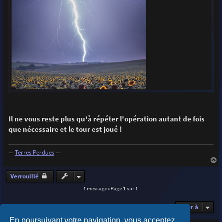
Il ne vous reste plus qu'à répéter l'opération autant de fois
que nécessaire et le tour est joué !
—
Terres Perdues
—
a
u
Verrouillé
t
1 message • Page
1
sur
1
Aller à
En poursuivant votre navigation, vous acceptez