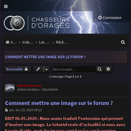
Connexion
R
Accueil
Index du forum
Les orages
Récits et photos d'orages
e
COMMENT METTRE UNE IMAGE SUR LE FORUM ?
c
h
Rechercher
Recherche 
Verrouillé
1 message • Page
1
sur
1
e
r
Maxime Daviron
Administrateur - Site Admin
c
Comment mettre une image sur le forum ?
h
M
jeu. avr. 23, 2020 19:13
e
e
s
EDIT 06.05.2020 : Nous avons traduit l'extension qui permet
r
s
d'insérer une image. Le tutoriel reste d'actualité si vous avez
a
g
besoin d'aide, mais les images sont basées sur la version