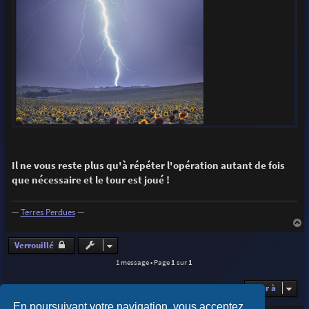
Il ne vous reste plus qu'à répéter l'opération autant de fois
que nécessaire et le tour est joué !
—
Terres Perdues
—
a
u
Verrouillé
t
1 message • Page
1
sur
1
Aller à
En poursuivant votre navigation, vous acceptez