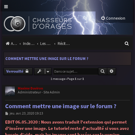
Connexion
R
Accueil
Index du forum
Les orages
Récits et photos d'orages
e
COMMENT METTRE UNE IMAGE SUR LE FORUM ?
c
h
Rechercher
Recherche 
Verrouillé
1 message • Page
1
sur
1
e
r
Maxime Daviron
Administrateur - Site Admin
c
Comment mettre une image sur le forum ?
h
M
jeu. avr. 23, 2020 19:13
e
e
s
EDIT 06.05.2020 : Nous avons traduit l'extension qui permet
r
s
d'insérer une image. Le tutoriel reste d'actualité si vous avez
a
g
besoin d'aide, mais les images sont basées sur la version