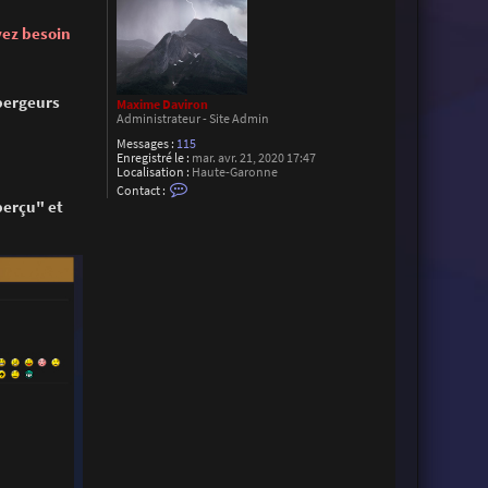
vez besoin
bergeurs
Maxime Daviron
Administrateur - Site Admin
Messages :
115
Enregistré le :
mar. avr. 21, 2020 17:47
Localisation :
Haute-Garonne
C
Contact :
o
perçu" et
n
t
a
c
t
e
r
M
a
x
i
m
e
D
a
v
i
r
o
n