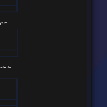
oyer".
roite du