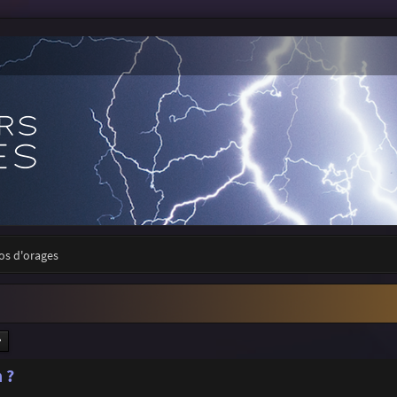
tos d'orages
ercher
Recherche avancée
 ?