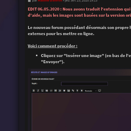
M
Maxime Daviron
par
»
jeu. avr. 23, 2020 19:13
e
s
EDIT 06.05.2020 : Nous avons traduit l'extension qui 
s
d'aide, mais les images sont basées sur la version or
a
g
e
Le nouveau forum possédant désormais son propre hé
externes pour les mettre en ligne.
Voici comment procéder :
Cliquez sur "Insérer une image" (en bas de l'
"Envoyer").