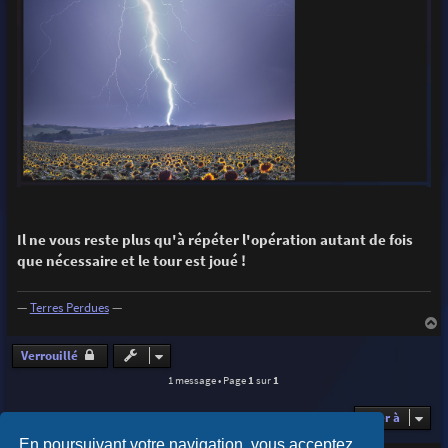
Il ne vous reste plus qu'à répéter l'opération autant de fois
que nécessaire et le tour est joué !
—
Terres Perdues
—
a
u
Verrouillé
t
1 message • Page
1
sur
1
Aller à
En poursuivant votre navigation, vous acceptez