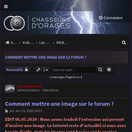
Connexion
R
Accueil
Index du forum
Les orages
Récits et photos d'orages
e
COMMENT METTRE UNE IMAGE SUR LE FORUM ?
c
h
Rechercher
Recherche 
Verrouillé
1 message • Page
1
sur
1
e
r
Maxime Daviron
Administrateur - Site Admin
c
Comment mettre une image sur le forum ?
h
M
jeu. avr. 23, 2020 19:13
e
e
s
EDIT 06.05.2020 : Nous avons traduit l'extension qui permet
r
s
d'insérer une image. Le tutoriel reste d'actualité si vous avez
a
g
besoin d'aide, mais les images sont basées sur la version