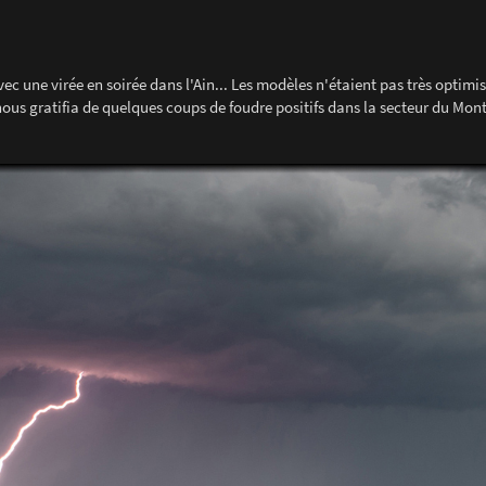
ec une virée en soirée dans l'Ain... Les modèles n'étaient pas très optimis
, nous gratifia de quelques coups de foudre positifs dans la secteur du Mont