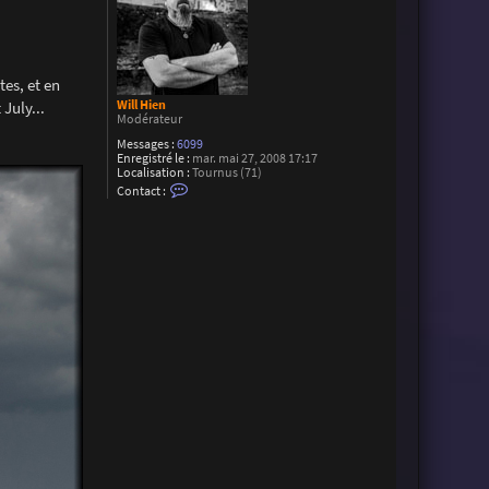
tes, et en
 July...
Will Hien
Modérateur
Messages :
6099
Enregistré le :
mar. mai 27, 2008 17:17
Localisation :
Tournus (71)
C
Contact :
o
n
t
a
c
t
e
r
W
i
l
l
H
i
e
n