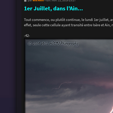
M
Will Hien
par
»
lun. nov. 11, 2019 23:27
e
1er Juillet, dans l'Ain...
s
s
a
g
Tout commence, ou plutôt continue, le lundi 1er juillet, av
e
effet, seule cette cellule ayant transité entre Isère et Ain
-42-