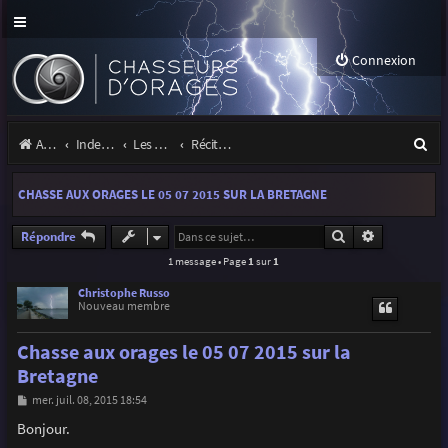
Connexion
R
Accueil
Index du forum
Les orages
Récits et photos d'orages
e
CHASSE AUX ORAGES LE 05 07 2015 SUR LA BRETAGNE
c
h
Rechercher
Recherche a
Répondre
1 message • Page
1
sur
1
e
r
Christophe Russo
Nouveau membre
c
Chasse aux orages le 05 07 2015 sur la
h
Bretagne
e
M
mer. juil. 08, 2015 18:54
r
e
s
Bonjour.
s