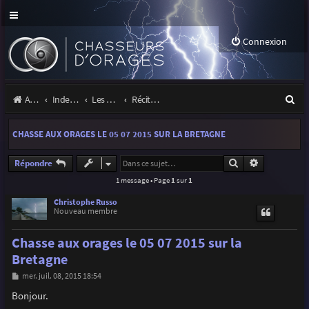
Connexion
R
Accueil
Index du forum
Les orages
Récits et photos d'orages
e
CHASSE AUX ORAGES LE 05 07 2015 SUR LA BRETAGNE
c
h
Rechercher
Recherche a
Répondre
1 message • Page
1
sur
1
e
r
Christophe Russo
Nouveau membre
c
Chasse aux orages le 05 07 2015 sur la
h
Bretagne
e
M
mer. juil. 08, 2015 18:54
r
e
s
Bonjour.
s