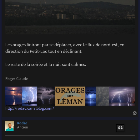
Les orages finiront par se déplacer, avec le flux de nord-est, en
direction du Petit-Lac tout en déclinant.
Le reste de la soirée et la nuit sont calmes.
Roger Claude
http://rodac.canalblog.com/
a
u
Rodac
t
Ancien