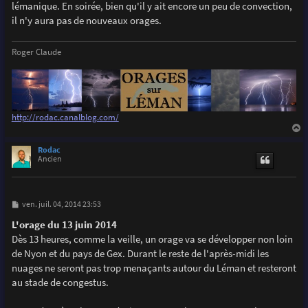
lémanique. En soirée, bien qu'il y ait encore un peu de convection,
il n'y aura pas de nouveaux orages.
Roger Claude
http://rodac.canalblog.com/
a
u
Rodac
t
Ancien
M
ven. juil. 04, 2014 23:53
e
s
L'orage du 13 juin 2014
s
Dès 13 heures, comme la veille, un orage va se développer non loin
a
g
de Nyon et du pays de Gex. Durant le reste de l'après-midi les
e
nuages ne seront pas trop menaçants autour du Léman et resteront
au stade de congestus.