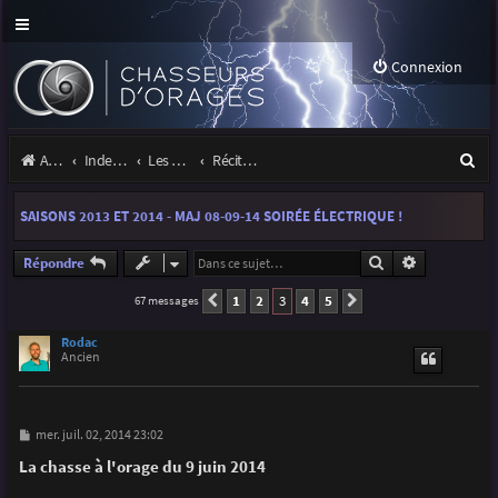
Connexion
R
Accueil
Index du forum
Les orages
Récits et photos d'orages
e
SAISONS 2013 ET 2014 - MAJ 08-09-14 SOIRÉE ÉLECTRIQUE !
c
h
Rechercher
Recherche a
Répondre
e
1
2
3
4
5
67 messages
Précédente
Suivante
r
Rodac
Ancien
c
h
e
M
mer. juil. 02, 2014 23:02
e
r
s
La chasse à l'orage du 9 juin 2014
s
a