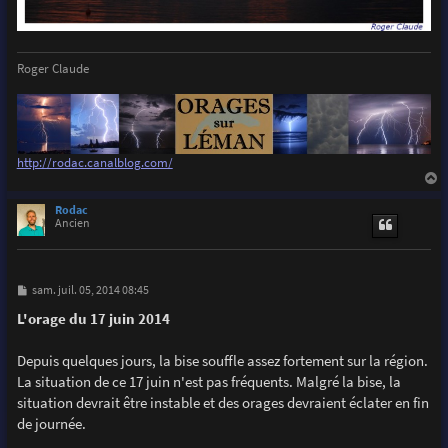
Roger Claude
http://rodac.canalblog.com/
a
u
Rodac
t
Ancien
M
sam. juil. 05, 2014 08:45
e
s
L'orage du 17 juin 2014
s
a
g
Depuis quelques jours, la bise souffle assez fortement sur la région.
e
La situation de ce 17 juin n'est pas fréquents. Malgré la bise, la
situation devrait être instable et des orages devraient éclater en fin
de journée.