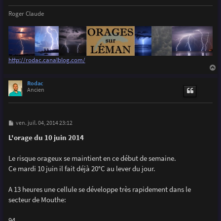
Roger Claude
http://rodac.canalblog.com/
a
u
Rodac
t
Ancien
M
ven. juil. 04, 2014 23:12
e
s
L'orage du 10 juin 2014
s
a
g
Le risque orageux se maintient en ce début de semaine.
e
Ce mardi 10 juin il fait déjà 20°C au lever du jour.
A 13 heures une cellule se développe très rapidement dans le
secteur de Mouthe:
94