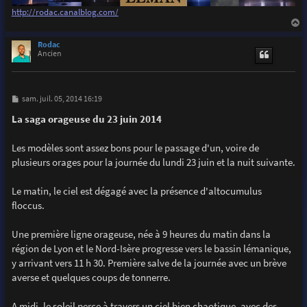
http://rodac.canalblog.com/
a
u
Rodac
t
Ancien
M
sam. juil. 05, 2014 16:19
e
s
La saga orageuse du 23 juin 2014
s
a
g
Les modèles sont assez bons pour le passage d'un, voire de
e
plusieurs orages pour la journée du lundi 23 juin et la nuit suivante.
Le matin, le ciel est dégagé avec la présence d'altocumulus
floccus.
Une première ligne orageuse, née à 9 heures du matin dans la
région de Lyon et le Nord-Isère progresse vers le bassin lémanique,
y arrivant vers 11 h 30. Première salve de la journée avec un brève
averse et quelques coups de tonnerre.
A midi, le soleil perce à travers un ciel bien chaotique, avec des