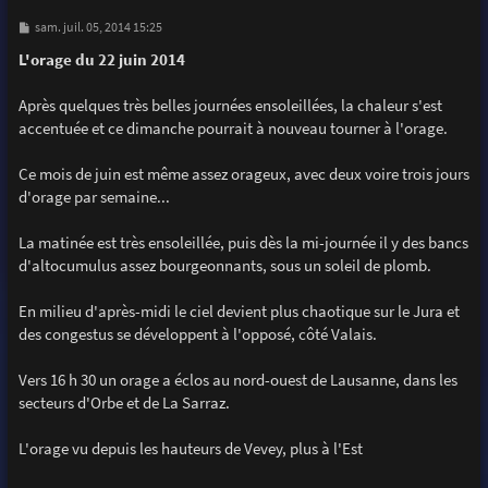
M
sam. juil. 05, 2014 15:25
e
s
L'orage du 22 juin 2014
s
a
g
Après quelques très belles journées ensoleillées, la chaleur s'est
e
accentuée et ce dimanche pourrait à nouveau tourner à l'orage.
Ce mois de juin est même assez orageux, avec deux voire trois jours
d'orage par semaine...
La matinée est très ensoleillée, puis dès la mi-journée il y des bancs
d'altocumulus assez bourgeonnants, sous un soleil de plomb.
En milieu d'après-midi le ciel devient plus chaotique sur le Jura et
des congestus se développent à l'opposé, côté Valais.
Vers 16 h 30 un orage a éclos au nord-ouest de Lausanne, dans les
secteurs d'Orbe et de La Sarraz.
L'orage vu depuis les hauteurs de Vevey, plus à l'Est