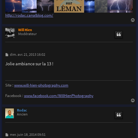
http://rodac.canalblog.com/
a
u
Will Hien
t
Modérateur
M
dim. avr. 21, 2013 16:02
e
s
Jolie ambiance sur la 13 !
s
a
g
e
Site :
www.will-hien-photography.com
Facebook :
www.facebook.com/WillHienPhotography
a
u
Rodac
t
Ancien
M
mer. juin 18, 2014 09:51