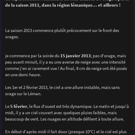
s
de la saison 2013, dans la région lémanique... et ailleurs !
a
g
e
La saison 2013 commence plutôt précocement sur le front des
orages.
je commence par la soirée du
15 janvier 2013
; pas d'orage, mais
peu avant minuit, il y a eu une averse de neige avec une intensité
comme j'en ai rarement vue ! Au final, 8 cm de neige ont été posés
en une demi-heure.
Les 1er et 2 février 2013, le ciel a une allure instable, mais sans
orage sur le Léman.
Le
5 février
, le flux d'ouest est très dynamique. Le matin et jusqu'à
midi, il y a un ciel couvert avec quelques pluies faibles, mais
beaucoup de vent. Les nuages en altitude défilent à toute allure.
En début d'après-midi il fait doux (presque 10°C) et le ciel est plus