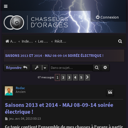
Connexion
R
Accueil
Index du forum
Les orages
Récits et photos d'orages
e
SAISONS 2013 ET 2014 - MAJ 08-09-14 SOIRÉE ÉLECTRIQUE !
c
h
Rechercher
Recherche a
Répondre
e
1
2
3
4
5
67 messages
Suivante
r
Rodac
Ancien
c
h
Saisons 2013 et 2014 - MAJ 08-09-14 soirée
e
électrique !
r
M
jeu. avr. 04, 2013 00:13
e
s
Ce topic contient l'ensemble de mes chasses à l'orage à partir