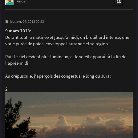
t
Ancien
M
jeu. avr. 04, 2013 00:23
e
s
9 mars 2013
:
s
Durant tout la matinée et jusqu'à midi, un brouillard intense, une
a
g
vraie purée de poids, enveloppe Lausanne et sa région.
e
Puis le ciel devient plus lumineux, et le soleil apparaît à la fin de
l'après-midi.
Au crépuscule, j'aperçois des congestus le long du Jura:
2