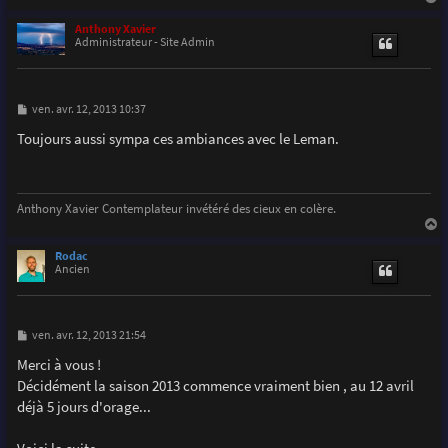
a
u
Anthony Xavier
t
Administrateur - Site Admin
M
ven. avr. 12, 2013 10:37
e
s
Toujours aussi sympa ces ambiances avec le Leman.
s
a
g
e
Anthony Xavier Contemplateur invétéré des cieux en colère.
a
u
Rodac
t
Ancien
M
ven. avr. 12, 2013 21:54
e
s
Merci à vous !
s
Décidément la saison 2013 commence vraiment bien , au 12 avril
a
g
déjà 5 jours d'orage...
e