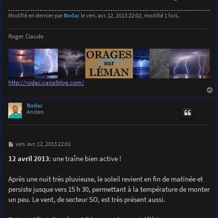
Modifié en dernier par
Rodac
le ven. avr. 12, 2013 22:02, modifié 1 fois.
Roger Claude
http://rodac.canalblog.com/
a
u
Rodac
t
Ancien
M
ven. avr. 12, 2013 22:01
e
s
12 avril 2013
: une traîne bien active !
s
a
g
Après une nuit très pluvieuse, le soleil revient en fin de matinée et
e
persiste jusque vers 15 h 30, permettant à la température de monter
un peu. Le vent, de secteur SO, est très présent aussi.