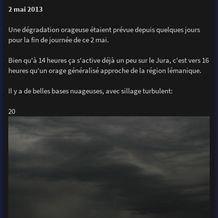
e
s
2 mai 2013
s
a
g
Une dégradation orageuse étaient prévue depuis quelques jours
e
pour la fin de journée de ce 2 mai.
Bien qu'à 14 heures ça s'active déjà un peu sur le Jura, c'est vers 16
heures qu'un orage généralisé approche de la région lémanique.
Il y a de belles bases nuageuses, avec sillage turbulent:
20