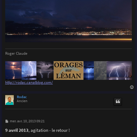
Roger Claude
http://rodac.canalblog.com/
a
u
Rodac
t
Ancien
M
mer. avr. 10, 2013 09:21
e
s
9 avril 2013
, agitation - le retour !
s
a