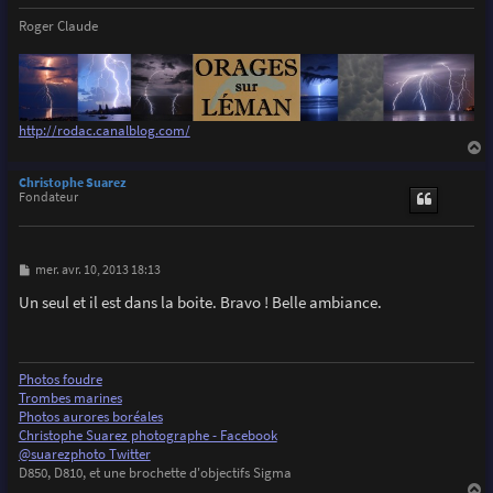
Roger Claude
http://rodac.canalblog.com/
a
u
Christophe Suarez
t
Fondateur
M
mer. avr. 10, 2013 18:13
e
s
Un seul et il est dans la boite. Bravo ! Belle ambiance.
s
a
g
e
Photos foudre
Trombes marines
Photos aurores boréales
Christophe Suarez photographe - Facebook
@suarezphoto Twitter
D850, D810, et une brochette d'objectifs Sigma