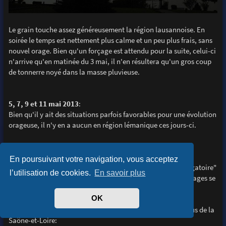
Le grain touche assez généreusement la région lausannoise. En
soirée le temps est nettement plus calme et un peu plus frais, sans
nouvel orage. Bien qu'un forçage est attendu pour la suite, celui-ci
n'arrive qu'en matinée du 3 mai, il n'en résultera qu'un gros coup
de tonnerre noyé dans la masse pluvieuse.
5, 7, 9 et 11 mai 2013
:
Bien qu'il y ait des situations parfois favorables pour une évolution
orageuse, il n'y en a aucun en région lémanique ces jours-ci.
14 mai 2013
En poursuivant votre navigation, vous acceptez
après une fort belle journée (la dernière avant un long "purgatoire"
l’utilisation de cookies.
En savoir plus
de pluie et de fraîcheur qui va perdurer 3 semaines !), des orages se
forment, mais très loin à l'ouest du Léman.
OK
Cette enclume bien visible au crépuscule se trouve au-dessus de la
Saône-et-Loire: