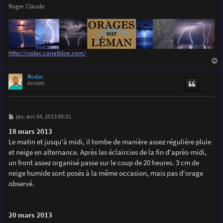
Roger Claude
http://rodac.canalblog.com/
a
u
Rodac
t
Ancien
M
jeu. avr. 04, 2013 00:31
e
s
18 mars 2013
s
Le matin et jusqu'à midi, il tombe de manière assez régulière pluie
a
g
et neige en alternance. Après les éclaircies de la fin d'après-midi,
e
un front assez organisé passe sur le coup de 20 heures. 3 cm de
neige humide sont posés à la même occasion, mais pas d'orage
observé.
20 mars 2013