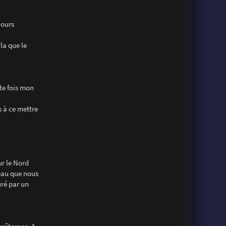
jours
la que le
tte fois mon
s à ce mettre
ur le Nord
'eau que nous
uré par un