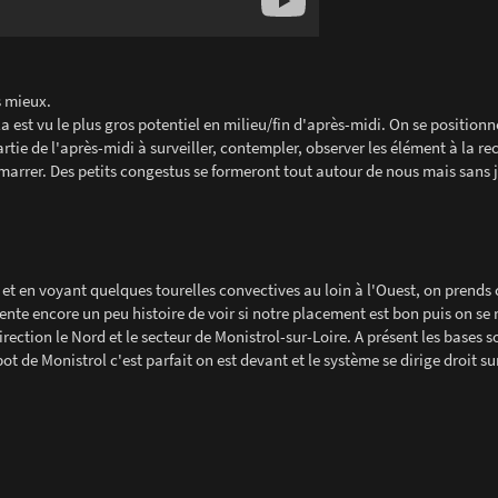
s mieux.
 est vu le plus gros potentiel en milieu/fin d'après-midi. On se positionn
rtie de l'après-midi à surveiller, contempler, observer les élément à la r
arrer. Des petits congestus se formeront tout autour de nous mais sans 
 et en voyant quelques tourelles convectives au loin à l'Ouest, on prends
tiente encore un peu histoire de voir si notre placement est bon puis on s
irection le Nord et le secteur de Monistrol-sur-Loire. A présent les bases 
spot de Monistrol c'est parfait on est devant et le système se dirige droit s