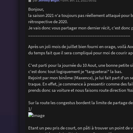
M
Jérémy Begot
par
»
dim. avr. 11, 2021 00:02
e
s
Bonjour,
s
la saison 2021 n'a toujours pas réellement attaqué pour b
a
g
rétrospective de 2020.
e
Je vais donc vous partager mon dernier récit, c'est don
___________________________________________
Après un joli mois de juillet bien fourni en orage, voilà 
du temps fait que il sera compliqué pour moi de courir apr
C'est parti pour la journée du 10 Aout, une bonne petite s
c'est donc tout logiquement je "targueterai" la bas.
Rejoint par mon binôme (Maxence), je lui fait part d'un s
traque. En effet, je commence à pressentir comme des fai
prends donc sa voiture et nous faisons route direction Ys
Sur la route les congestus bordent la limite de partage 
1/
Etant un peu pris de court, on pâti à trouver un point 