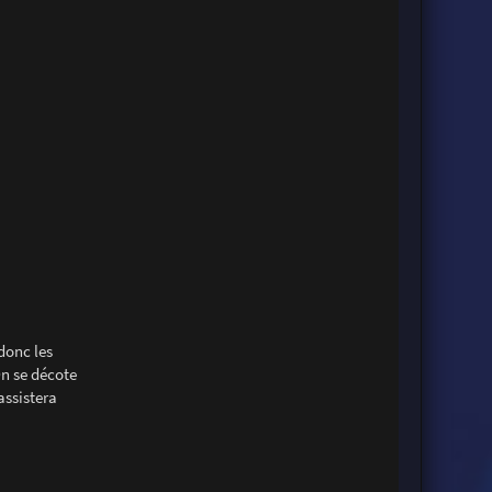
 donc les
On se décote
assistera