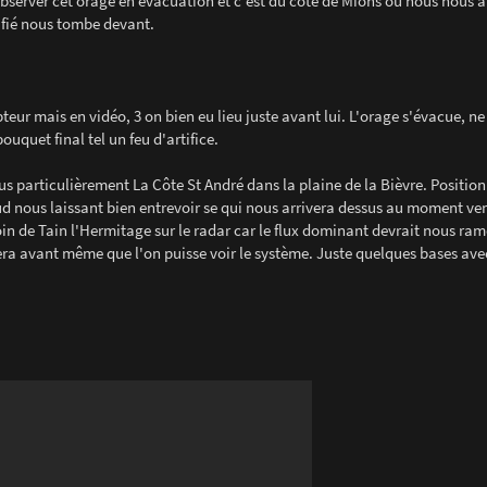
bserver cet orage en évacuation et c'est du coté de Mions ou nous nous a
ifié nous tombe devant.
teur mais en vidéo, 3 on bien eu lieu juste avant lui. L'orage s'évacue, n
ouquet final tel un feu d'artifice.
us particulièrement La Côte St André dans la plaine de la Bièvre. Position
Sud nous laissant bien entrevoir se qui nous arrivera dessus au moment ve
oin de Tain l'Hermitage sur le radar car le flux dominant devrait nous ra
era avant même que l'on puisse voir le système. Juste quelques bases avec