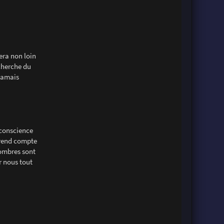
era non loin
echerche du
jamais
 conscience
e rend compte
sombres sont
ur nous tout