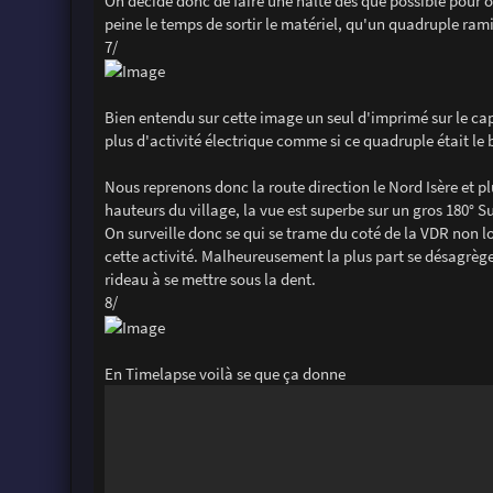
On décide donc de faire une halte dès que possible pour o
peine le temps de sortir le matériel, qu'un quadruple ram
7/
Bien entendu sur cette image un seul d'imprimé sur le cap
plus d'activité électrique comme si ce quadruple était le b
Nous reprenons donc la route direction le Nord Isère et pl
hauteurs du village, la vue est superbe sur un gros 180° 
On surveille donc se qui se trame du coté de la VDR non l
cette activité. Malheureusement la plus part se désagrèg
rideau à se mettre sous la dent.
8/
En Timelapse voilà se que ça donne