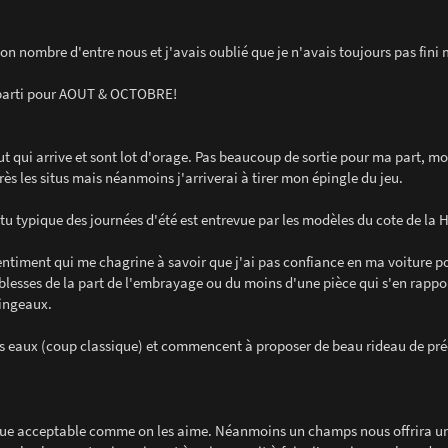
on nombre d'entre nous et j'avais oublié que je n'avais toujours pas fini
c parti pour AOUT & OCTOBRE!
Aout qui arrive et sont lot d'orage. Pas beaucoup de sortie pour ma part, m
ès les situs mais néanmoins j'arriverai à tirer mon épingle du jeu.
itu typique des journées d'été est entrevue par les modèles du cote de la 
entiment qui me chagrine à savoir que j'ai pas confiance en ma voiture p
blesses de la part de l'embrayage ou du moins d'une pièce qui s'en rappo
singeaux.
des eaux (coup classique) et commencent à proposer de beau rideau de pré
de vue acceptable comme on les aime. Néanmoins un champs nous offrira u