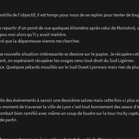
ntille de l'objectif, il est temps pour nous de se replier pour tenter de tou
partir d'un point de vue quelques kilomètre après celui de Monistrol, v
pou moi alors qu'il y avait matière.
suré que la dépanneuse vienne me chercher.
ne nouvelle situation intéressante se dessine sur le papier. Je récupère ce
ent, on espéraient récupérer les orages venu tout droit du Sud Ligérien.
ce. Quelques pétards mouillés sur le Sud Ouest Lyonnais mais rien de plu
ite des évènements à savoir une deuxième salves mais cette fois-ci plus s
t au moment de traverser la ville de Lyon c'est tout bonnement des seaux d
tombait bien ramifié avec même un coup de foudre sur la tour Incity capt
e partir.