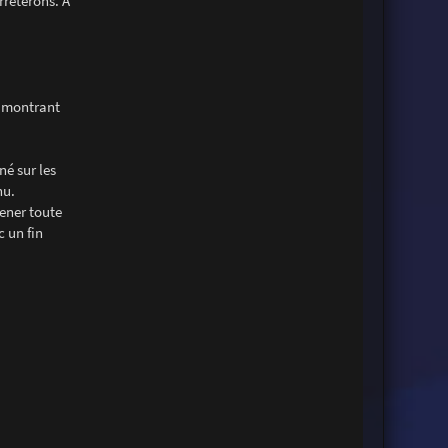
rrêterons. A
e montrant
né sur les
nu.
mener toute
 un fin