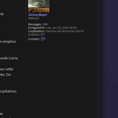
 ma
Jérémy Begot
Habitué
Messages :
148
Enregistré le :
ven. avr. 01, 2016 16:30
Localisation :
Vernosc-les-Annonay (Nord
Ardèche: 07)
C
Contact :
on emplois
o
n
t
a
c
Haute-Loire,
t
e
r
our cette
J
é
rte. On
r
é
m
y
B
cipitation:
e
g
o
t
ne