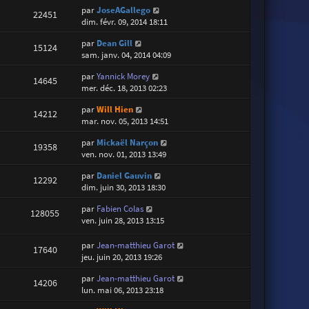
par
JoseAGallego
22451
dim. févr. 09, 2014 18:11
par
Dean Gill
15124
sam. janv. 04, 2014 04:09
par
Yannick Morey
14645
mer. déc. 18, 2013 02:23
par
Will Hien
14212
mar. nov. 05, 2013 14:51
par
Mickaël Narçon
19358
ven. nov. 01, 2013 13:49
par
Daniel Gauvin
12292
dim. juin 30, 2013 18:30
par
Fabien Colas
128055
ven. juin 28, 2013 13:15
par
Jean-matthieu Garot
17640
jeu. juin 20, 2013 19:26
par
Jean-matthieu Garot
14206
lun. mai 06, 2013 23:18