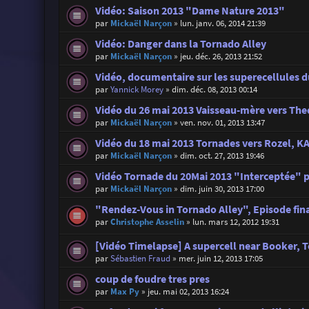
Vidéo: Saison 2013 "Dame Nature 2013"
par
Mickaël Narçon
»
lun. janv. 06, 2014 21:39
Vidéo: Danger dans la Tornado Alley
par
Mickaël Narçon
»
jeu. déc. 26, 2013 21:52
Vidéo, documentaire sur les superecellules d
par
Yannick Morey
»
dim. déc. 08, 2013 00:14
Vidéo du 26 mai 2013 Vaisseau-mère vers T
par
Mickaël Narçon
»
ven. nov. 01, 2013 13:47
Vidéo du 18 mai 2013 Tornades vers Rozel, 
par
Mickaël Narçon
»
dim. oct. 27, 2013 19:46
Vidéo Tornade du 20Mai 2013 "Interceptée" p
par
Mickaël Narçon
»
dim. juin 30, 2013 17:00
"Rendez-Vous in Tornado Alley", Episode fina
par
Christophe Asselin
»
lun. mars 12, 2012 19:31
[Vidéo Timelapse] A supercell near Booker, 
par
Sébastien Fraud
»
mer. juin 12, 2013 17:05
coup de foudre tres pres
par
Max Py
»
jeu. mai 02, 2013 16:24