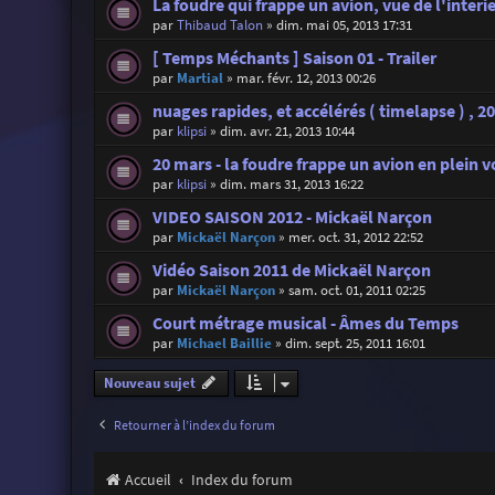
La foudre qui frappe un avion, vue de l'interi
par
Thibaud Talon
»
dim. mai 05, 2013 17:31
[ Temps Méchants ] Saison 01 - Trailer
par
Martial
»
mar. févr. 12, 2013 00:26
nuages rapides, et accélérés ( timelapse ) , 20
par
klipsi
»
dim. avr. 21, 2013 10:44
20 mars - la foudre frappe un avion en plein vo
par
klipsi
»
dim. mars 31, 2013 16:22
VIDEO SAISON 2012 - Mickaël Narçon
par
Mickaël Narçon
»
mer. oct. 31, 2012 22:52
Vidéo Saison 2011 de Mickaël Narçon
par
Mickaël Narçon
»
sam. oct. 01, 2011 02:25
Court métrage musical - Âmes du Temps
par
Michael Baillie
»
dim. sept. 25, 2011 16:01
Nouveau sujet
Retourner à l’index du forum
Accueil
Index du forum