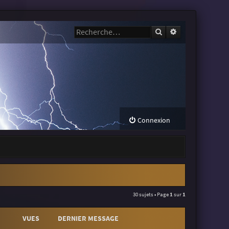
Rechercher
Recherche avanc
Connexion
30 sujets • Page
1
sur
1
VUES
DERNIER MESSAGE