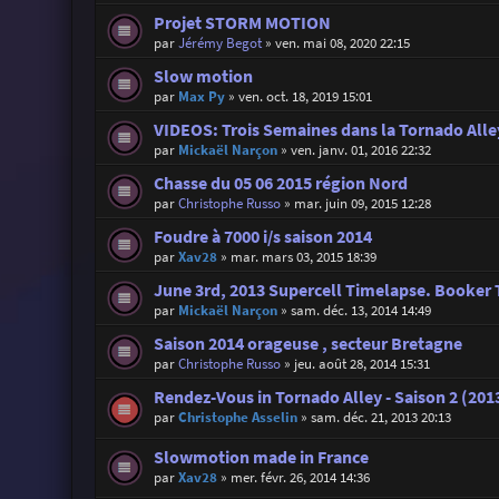
Projet STORM MOTION
par
Jérémy Begot
»
ven. mai 08, 2020 22:15
Slow motion
par
Max Py
»
ven. oct. 18, 2019 15:01
VIDEOS: Trois Semaines dans la Tornado Alle
par
Mickaël Narçon
»
ven. janv. 01, 2016 22:32
Chasse du 05 06 2015 région Nord
par
Christophe Russo
»
mar. juin 09, 2015 12:28
Foudre à 7000 i/s saison 2014
par
Xav28
»
mar. mars 03, 2015 18:39
June 3rd, 2013 Supercell Timelapse. Booker 
par
Mickaël Narçon
»
sam. déc. 13, 2014 14:49
Saison 2014 orageuse , secteur Bretagne
par
Christophe Russo
»
jeu. août 28, 2014 15:31
Rendez-Vous in Tornado Alley - Saison 2 (201
par
Christophe Asselin
»
sam. déc. 21, 2013 20:13
Slowmotion made in France
par
Xav28
»
mer. févr. 26, 2014 14:36