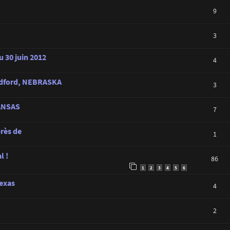
9
3
u 30 juin 2012
4
hedford, NEBRASKA
3
KANSAS
7
rès de
1
l !
86
1
2
3
4
5
6
Texas
4
2