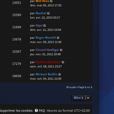
par
Will Hien
13051
dim. mai 05, 2013 17:35
par
Martial
15589
lun. avr. 22, 2013 03:17
par
klipsi
11699
dim. avr. 21, 2013 10:44
par
Roger Moretti
15678
mar. avr. 09, 2013 11:46
par
Vincent Haefliger
15367
jeu. nov. 01, 2012 20:48
par
Mathieu Brochier
17279
sam. oct. 08, 2011 23:27
par
Michael Baillie
18658
mar. oct. 04, 2011 21:00
30 sujets • Page
1
sur
1
Aller à
Supprimer les cookies
FAQ
Heures au format
UTC+02:00