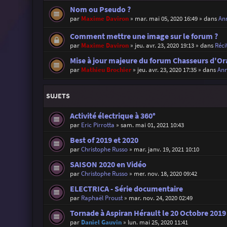
Nom ou Pseudo ?
par
Maxime Daviron
»
mar. mai 05, 2020 16:49
» dans
Ann
Comment mettre une image sur le forum ?
par
Maxime Daviron
»
jeu. avr. 23, 2020 19:13
» dans
Réci
Mise à jour majeure du forum Chasseurs d'Or
par
Mathieu Brochier
»
jeu. avr. 23, 2020 17:35
» dans
Ann
SUJETS
Activité électrique à 360°
par
Eric Pirrotta
»
sam. mai 01, 2021 10:43
Best of 2019 et 2020
par
Christophe Russo
»
mar. janv. 19, 2021 10:10
SAISON 2020 en Vidéo
par
Christophe Russo
»
mer. nov. 18, 2020 09:42
ELECTRICA - Série documentaire
par
Raphaël Proust
»
mar. nov. 24, 2020 02:49
Tornade à Aspiran Hérault le 20 Octobre 2019
par
Daniel Gauvin
»
lun. mai 25, 2020 11:41