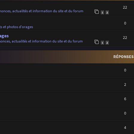
22
onces, actualités et information du site et du forum
1
2
0
ts et photos d'orages
ages
22
onces, actualités et information du site et du forum
1
2
RÉPONSES
0
2
6
0
4