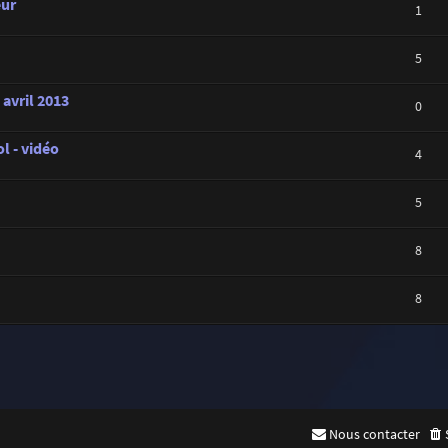
eur
1
5
 avril 2013
0
l - vidéo
4
5
8
8
Nous contacter