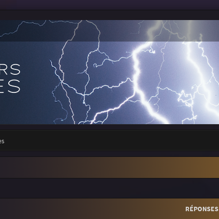
es
r
rche avancée
RÉPONSES