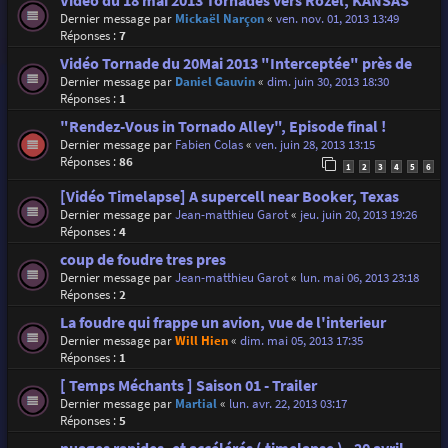
Vidéo du 18 mai 2013 Tornades vers Rozel, KANSAS
Dernier message par
Mickaël Narçon
«
ven. nov. 01, 2013 13:49
Réponses :
7
Vidéo Tornade du 20Mai 2013 "Interceptée" près de
Dernier message par
Daniel Gauvin
«
dim. juin 30, 2013 18:30
Réponses :
1
"Rendez-Vous in Tornado Alley", Episode final !
Dernier message par
Fabien Colas
«
ven. juin 28, 2013 13:15
Réponses :
86
1
2
3
4
5
6
[Vidéo Timelapse] A supercell near Booker, Texas
Dernier message par
Jean-matthieu Garot
«
jeu. juin 20, 2013 19:26
Réponses :
4
coup de foudre tres pres
Dernier message par
Jean-matthieu Garot
«
lun. mai 06, 2013 23:18
Réponses :
2
La foudre qui frappe un avion, vue de l'interieur
Dernier message par
Will Hien
«
dim. mai 05, 2013 17:35
Réponses :
1
[ Temps Méchants ] Saison 01 - Trailer
Dernier message par
Martial
«
lun. avr. 22, 2013 03:17
Réponses :
5