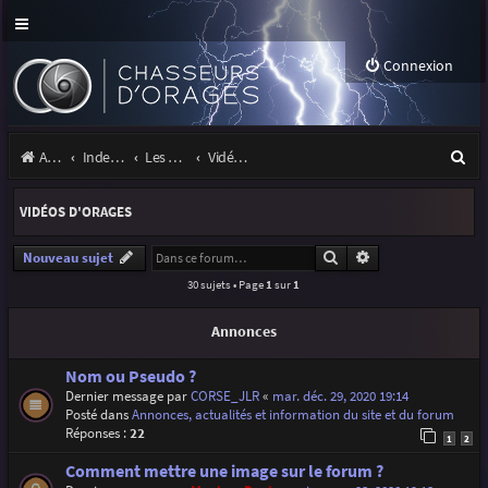
Connexion
R
Accueil
Index du forum
Les orages
Vidéos d'orages
e
VIDÉOS D'ORAGES
c
h
Rechercher
Recherche avancé
Nouveau sujet
30 sujets • Page
1
sur
1
e
r
Annonces
c
Nom ou Pseudo ?
h
Dernier message par
CORSE_JLR
«
mar. déc. 29, 2020 19:14
Posté dans
Annonces, actualités et information du site et du forum
e
Réponses :
22
1
2
r
Comment mettre une image sur le forum ?