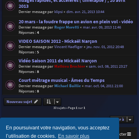
nuages rapides, et accélérés ( timelapse ) , 20 avril
2013
Dernier message par
klipsi
«
dim. avr. 21, 2013 10:44
20 mars - la foudre frappe un avion en plein vol - vidéo
Dernier message par
Roger Moretti
«
mar. avr. 09, 2013 11:46
Réponses :
4
VIDEO SAISON 2012 - Mickaël Narçon
Dernier message par
Vincent Haefliger
«
jeu. nov. 01, 2012 20:48
Réponses :
5
Vidéo Saison 2011 de Mickaël Narçon
Dernier message par
Mathieu Brochier
«
sam. oct. 08, 2011 23:27
Réponses :
8
Court métrage musical - Âmes du Temps
Dernier message par
Michael Baillie
«
mar. oct. 04, 2011 21:00
Réponses :
8
Nouveau sujet
30 sujets • Page
1
sur
1
Aller à
En poursuivant votre navigation, vous acceptez
Accueil
Index du forum
Nous contacter
l’utilisation de cookies.
En savoir plus