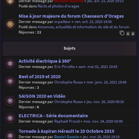
Dernier message par
Maxime Daviron
«
jeu. avr. 23, 2020 19:13
Posté dans
Récits et photos d'orages
Mise à jour majeure du forum Chasseurs d'Orages
Dernier message par
orpailleur
«
ven. oct. 23, 2020 14:50
Posté dans
Annonces, actualités et information du site et du forum
Réponses :
22
1
2
Sujets
Activité électrique à 360°
Dernier message par
Eric Pirrotta
«
sam. mai 01, 2021 10:43
Best of 2019 et 2020
Dernier message par
Christophe Russo
«
mer. janv. 20, 2021 19:46
Réponses :
2
SAISON 2020 en Vidéo
Dernier message par
Christophe Russo
«
jeu. nov. 26, 2020 09:16
Réponses :
6
ELECTRICA - Série documentaire
Dernier message par
Raphaël Proust
«
mar. nov. 24, 2020 02:49
Tornade à Aspiran Hérault le 20 Octobre 2019
Dernier message par
Daniel Gauvin
«
jeu. mai 28, 2020 19:19