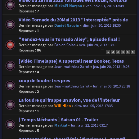
Vidéo du 18 mai 2013 Tornades vers Rozel, KANSAS
Dernier message par
Mickaël Narçon
«
ven. nov. 01, 2013 13:49
Réponses :
7
Vidéo Tornade du 20Mai 2013 "Interceptée" près de
Dernier message par
Daniel Gauvin
«
dim. juin 30, 2013 18:30
Réponses :
1
"Rendez-Vous in Tornado Alley", Episode final !
Dernier message par
Fabien Colas
«
ven. juin 28, 2013 13:15
Réponses :
86
1
2
3
4
5
6
[Vidéo Timelapse] A supercell near Booker, Texas
Dernier message par
Jean-matthieu Garot
«
jeu. juin 20, 2013 19:26
Réponses :
4
coup de foudre tres pres
Dernier message par
Jean-matthieu Garot
«
lun. mai 06, 2013 23:18
Réponses :
2
La foudre qui frappe un avion, vue de l'interieur
Dernier message par
Will Hien
«
dim. mai 05, 2013 17:35
Réponses :
1
[ Temps Méchants ] Saison 01 - Trailer
Dernier message par
Martial
«
lun. avr. 22, 2013 03:17
Réponses :
5