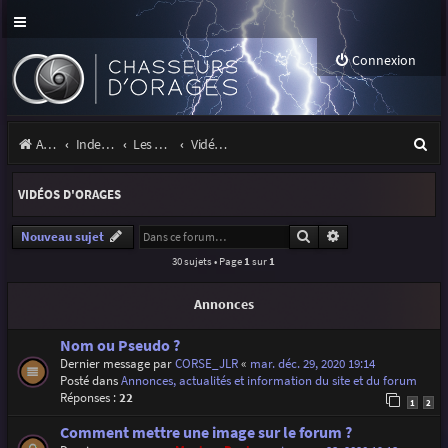
Connexion
R
Accueil
Index du forum
Les orages
Vidéos d'orages
e
VIDÉOS D'ORAGES
c
h
Rechercher
Recherche avancé
Nouveau sujet
30 sujets • Page
1
sur
1
e
r
Annonces
c
Nom ou Pseudo ?
h
Dernier message par
CORSE_JLR
«
mar. déc. 29, 2020 19:14
Posté dans
Annonces, actualités et information du site et du forum
e
Réponses :
22
1
2
r
Comment mettre une image sur le forum ?