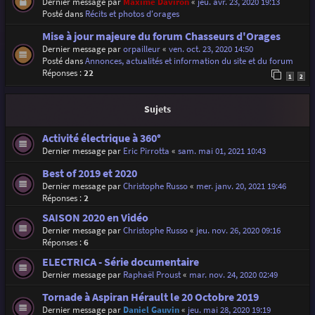
Dernier message par
Maxime Daviron
«
jeu. avr. 23, 2020 19:13
Posté dans
Récits et photos d'orages
Mise à jour majeure du forum Chasseurs d'Orages
Dernier message par
orpailleur
«
ven. oct. 23, 2020 14:50
Posté dans
Annonces, actualités et information du site et du forum
Réponses :
22
1
2
Sujets
Activité électrique à 360°
Dernier message par
Eric Pirrotta
«
sam. mai 01, 2021 10:43
Best of 2019 et 2020
Dernier message par
Christophe Russo
«
mer. janv. 20, 2021 19:46
Réponses :
2
SAISON 2020 en Vidéo
Dernier message par
Christophe Russo
«
jeu. nov. 26, 2020 09:16
Réponses :
6
ELECTRICA - Série documentaire
Dernier message par
Raphaël Proust
«
mar. nov. 24, 2020 02:49
Tornade à Aspiran Hérault le 20 Octobre 2019
Dernier message par
Daniel Gauvin
«
jeu. mai 28, 2020 19:19