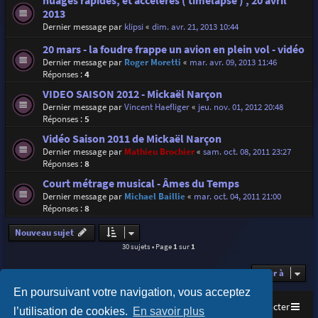
nuages rapides, et accélérés ( timelapse ) , 20 avril
2013
Dernier message par
klipsi
«
dim. avr. 21, 2013 10:44
20 mars - la foudre frappe un avion en plein vol - vidéo
Dernier message par
Roger Moretti
«
mar. avr. 09, 2013 11:46
Réponses :
4
VIDEO SAISON 2012 - Mickaël Narçon
Dernier message par
Vincent Haefliger
«
jeu. nov. 01, 2012 20:48
Réponses :
5
Vidéo Saison 2011 de Mickaël Narçon
Dernier message par
Mathieu Brochier
«
sam. oct. 08, 2011 23:27
Réponses :
8
Court métrage musical - Âmes du Temps
Dernier message par
Michael Baillie
«
mar. oct. 04, 2011 21:00
Réponses :
8
Nouveau sujet
30 sujets • Page
1
sur
1
Aller à
En poursuivant votre navigation, vous acceptez
Accueil
Index du forum
Nous contacter
l’utilisation de cookies.
En savoir plus