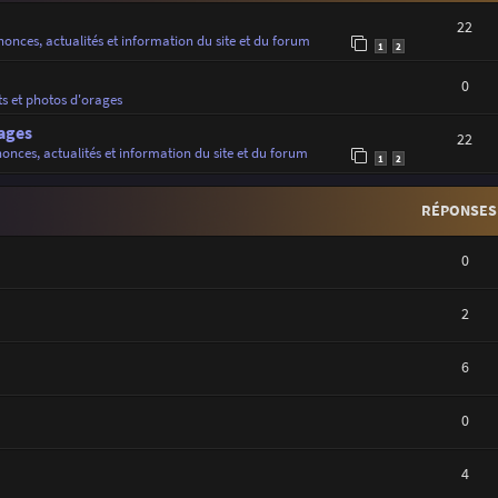
22
onces, actualités et information du site et du forum
1
2
0
ts et photos d'orages
ages
22
onces, actualités et information du site et du forum
1
2
RÉPONSES
0
2
6
0
4