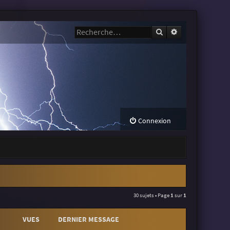
Rechercher
Recherche avanc
Connexion
30 sujets • Page
1
sur
1
VUES
DERNIER MESSAGE