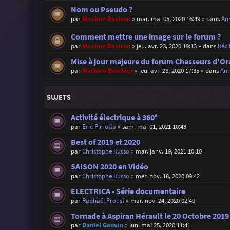
Nom ou Pseudo ?
par
Maxime Daviron
»
mar. mai 05, 2020 16:49
» dans
Ann
Comment mettre une image sur le forum ?
par
Maxime Daviron
»
jeu. avr. 23, 2020 19:13
» dans
Réci
Mise à jour majeure du forum Chasseurs d'Or
par
Mathieu Brochier
»
jeu. avr. 23, 2020 17:35
» dans
Ann
SUJETS
Activité électrique à 360°
par
Eric Pirrotta
»
sam. mai 01, 2021 10:43
Best of 2019 et 2020
par
Christophe Russo
»
mar. janv. 19, 2021 10:10
SAISON 2020 en Vidéo
par
Christophe Russo
»
mer. nov. 18, 2020 09:42
ELECTRICA - Série documentaire
par
Raphaël Proust
»
mar. nov. 24, 2020 02:49
Tornade à Aspiran Hérault le 20 Octobre 2019
par
Daniel Gauvin
»
lun. mai 25, 2020 11:41