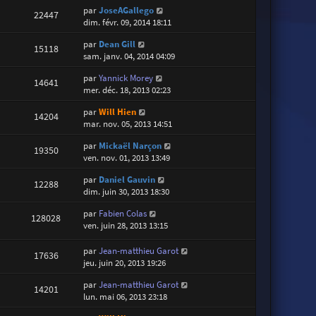
par
JoseAGallego
22447
dim. févr. 09, 2014 18:11
par
Dean Gill
15118
sam. janv. 04, 2014 04:09
par
Yannick Morey
14641
mer. déc. 18, 2013 02:23
par
Will Hien
14204
mar. nov. 05, 2013 14:51
par
Mickaël Narçon
19350
ven. nov. 01, 2013 13:49
par
Daniel Gauvin
12288
dim. juin 30, 2013 18:30
par
Fabien Colas
128028
ven. juin 28, 2013 13:15
par
Jean-matthieu Garot
17636
jeu. juin 20, 2013 19:26
par
Jean-matthieu Garot
14201
lun. mai 06, 2013 23:18