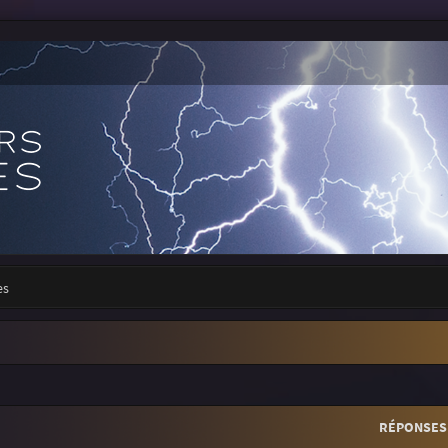
es
r
rche avancée
RÉPONSES