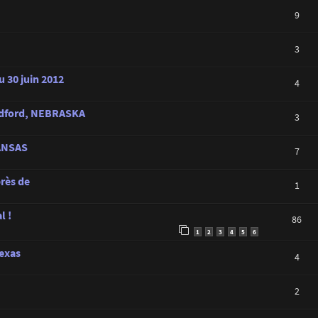
9
3
u 30 juin 2012
4
hedford, NEBRASKA
3
KANSAS
7
rès de
1
l !
86
1
2
3
4
5
6
Texas
4
2