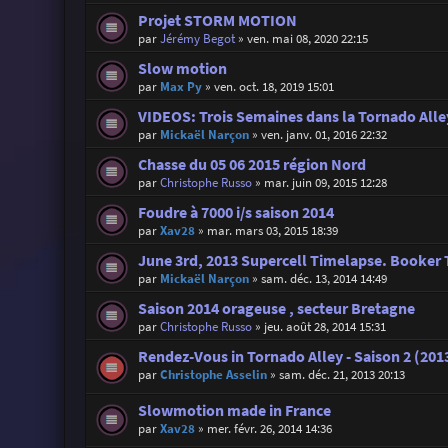
Projet STORM MOTION
par
Jérémy Begot
»
ven. mai 08, 2020 22:15
Slow motion
par
Max Py
»
ven. oct. 18, 2019 15:01
VIDEOS: Trois Semaines dans la Tornado Alle
par
Mickaël Narçon
»
ven. janv. 01, 2016 22:32
Chasse du 05 06 2015 région Nord
par
Christophe Russo
»
mar. juin 09, 2015 12:28
Foudre à 7000 i/s saison 2014
par
Xav28
»
mar. mars 03, 2015 18:39
June 3rd, 2013 Supercell Timelapse. Booker 
par
Mickaël Narçon
»
sam. déc. 13, 2014 14:49
Saison 2014 orageuse , secteur Bretagne
par
Christophe Russo
»
jeu. août 28, 2014 15:31
Rendez-Vous in Tornado Alley - Saison 2 (201
par
Christophe Asselin
»
sam. déc. 21, 2013 20:13
Slowmotion made in France
par
Xav28
»
mer. févr. 26, 2014 14:36