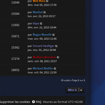
par
Will Hien
13046
dim. mai 05, 2013 17:35
par
Martial
15584
lun. avr. 22, 2013 03:17
par
klipsi
11692
dim. avr. 21, 2013 10:44
par
Roger Moretti
15671
mar. avr. 09, 2013 11:46
par
Vincent Haefliger
15362
jeu. nov. 01, 2012 20:48
par
Mathieu Brochier
17274
sam. oct. 08, 2011 23:27
par
Michael Baillie
18652
mar. oct. 04, 2011 21:00
30 sujets • Page
1
sur
1
Aller à
Supprimer les cookies
FAQ
Heures au format
UTC+02:00