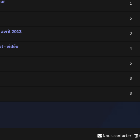
eur
1
5
 avril 2013
0
l - vidéo
4
5
8
8
Nous contacter