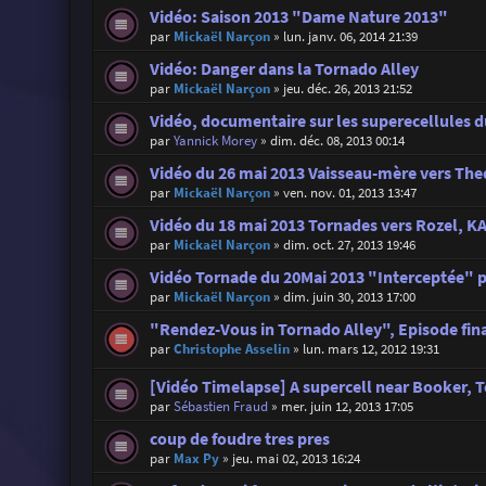
Vidéo: Saison 2013 "Dame Nature 2013"
par
Mickaël Narçon
»
lun. janv. 06, 2014 21:39
Vidéo: Danger dans la Tornado Alley
par
Mickaël Narçon
»
jeu. déc. 26, 2013 21:52
Vidéo, documentaire sur les superecellules d
par
Yannick Morey
»
dim. déc. 08, 2013 00:14
Vidéo du 26 mai 2013 Vaisseau-mère vers T
par
Mickaël Narçon
»
ven. nov. 01, 2013 13:47
Vidéo du 18 mai 2013 Tornades vers Rozel, 
par
Mickaël Narçon
»
dim. oct. 27, 2013 19:46
Vidéo Tornade du 20Mai 2013 "Interceptée" p
par
Mickaël Narçon
»
dim. juin 30, 2013 17:00
"Rendez-Vous in Tornado Alley", Episode fina
par
Christophe Asselin
»
lun. mars 12, 2012 19:31
[Vidéo Timelapse] A supercell near Booker, 
par
Sébastien Fraud
»
mer. juin 12, 2013 17:05
coup de foudre tres pres
par
Max Py
»
jeu. mai 02, 2013 16:24