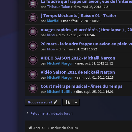
La foudre qui frappe un avion, vue de l'interi
par
Thibaud Talon
»
dim. mai 05, 2013 17:31
[ Temps Méchants ] Saison 01 - Trailer
par
Martial
»
mar. févr. 12, 2013 00:26
nuages rapides, et accélérés ( timelapse ) , 20
par
klipsi
»
dim. avr. 21, 2013 10:44
20 mars - la foudre frappe un avion en plein vo
par
klipsi
»
dim. mars 31, 2013 16:22
VIDEO SAISON 2012 - Mickaël Narçon
par
Mickaël Narçon
»
mer. oct. 31, 2012 22:52
Vidéo Saison 2011 de Mickaël Narçon
par
Mickaël Narçon
»
sam. oct. 01, 2011 02:25
Court métrage musical - Âmes du Temps
par
Michael Baillie
»
dim. sept. 25, 2011 16:01
Nouveau sujet
Retourner à l’index du forum
Accueil
Index du forum