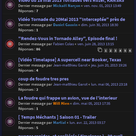
Vidéo du 18 mai 2013 Tornades vers Rozel, KANSAS
Dernier message par
Mickaël Narçon
«
ven. nov. 01, 2013 13:49
Réponses :
7
Vidéo Tornade du 20Mai 2013 "Interceptée" près de
Dernier message par
Daniel Gauvin
«
dim. juin 30, 2013 18:30
Réponses :
1
"Rendez-Vous in Tornado Alley", Episode final !
Dernier message par
Fabien Colas
«
ven. juin 28, 2013 13:15
Réponses :
86
1
2
3
4
5
6
[Vidéo Timelapse] A supercell near Booker, Texas
Dernier message par
Jean-matthieu Garot
«
jeu. juin 20, 2013 19:26
Réponses :
4
coup de foudre tres pres
Dernier message par
Jean-matthieu Garot
«
lun. mai 06, 2013 23:18
Réponses :
2
La foudre qui frappe un avion, vue de l'interieur
Dernier message par
Will Hien
«
dim. mai 05, 2013 17:35
Réponses :
1
[ Temps Méchants ] Saison 01 - Trailer
Dernier message par
Martial
«
lun. avr. 22, 2013 03:17
Réponses :
5