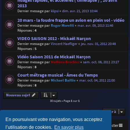
nuages rapides, et accélérés ( timelapse ) , 20 avril
2013
Dernier message par
klipsi
«
dim. avr. 21, 2013 10:44
20 mars - la foudre frappe un avion en plein vol - vidéo
Dernier message par
Roger Moretti
«
mar. avr. 09, 2013 11:46
Réponses :
4
VIDEO SAISON 2012 - Mickaël Narçon
Dernier message par
Vincent Haefliger
«
jeu. nov. 01, 2012 20:48
Réponses :
5
Vidéo Saison 2011 de Mickaël Narçon
Dernier message par
Mathieu Brochier
«
sam. oct. 08, 2011 23:27
Réponses :
8
Court métrage musical - Âmes du Temps
Dernier message par
Michael Baillie
«
mar. oct. 04, 2011 21:00
Réponses :
8
Nouveau sujet
30 sujets • Page
1
sur
1
Aller à
En poursuivant votre navigation, vous acceptez
Accueil
Index du forum
Nous contacter
l’utilisation de cookies.
En savoir plus