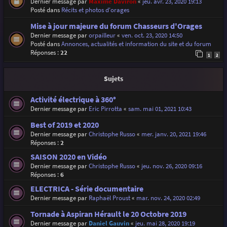
Dernier message par
Maxime Daviron
«
jeu. avr. 23, 2020 19:13
Posté dans
Récits et photos d'orages
Mise à jour majeure du forum Chasseurs d'Orages
Dernier message par
orpailleur
«
ven. oct. 23, 2020 14:50
Posté dans
Annonces, actualités et information du site et du forum
Réponses :
22
1
2
Sujets
Activité électrique à 360°
Dernier message par
Eric Pirrotta
«
sam. mai 01, 2021 10:43
Best of 2019 et 2020
Dernier message par
Christophe Russo
«
mer. janv. 20, 2021 19:46
Réponses :
2
SAISON 2020 en Vidéo
Dernier message par
Christophe Russo
«
jeu. nov. 26, 2020 09:16
Réponses :
6
ELECTRICA - Série documentaire
Dernier message par
Raphaël Proust
«
mar. nov. 24, 2020 02:49
Tornade à Aspiran Hérault le 20 Octobre 2019
Dernier message par
Daniel Gauvin
«
jeu. mai 28, 2020 19:19