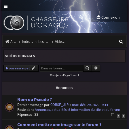
Connexion
R
Accueil
Index du forum
Les orages
Vidéos d'orages
e
VIDÉOS D'ORAGES
c
h
Rechercher
Recherche avancé
Nouveau sujet
30 sujets • Page
1
sur
1
e
r
Annonces
c
Nom ou Pseudo ?
h
Dernier message par
CORSE_JLR
«
mar. déc. 29, 2020 19:14
Posté dans
Annonces, actualités et information du site et du forum
e
Réponses :
22
1
2
r
Comment mettre une image sur le forum ?