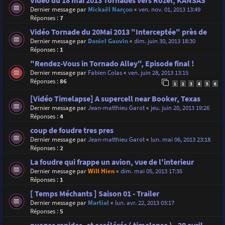
Vidéo du 18 mai 2013 Tornades vers Rozel, KANSAS
Dernier message par
Mickaël Narçon
«
ven. nov. 01, 2013 13:49
Réponses :
7
Vidéo Tornade du 20Mai 2013 "Interceptée" près de
Dernier message par
Daniel Gauvin
«
dim. juin 30, 2013 18:30
Réponses :
1
"Rendez-Vous in Tornado Alley", Episode final !
Dernier message par
Fabien Colas
«
ven. juin 28, 2013 13:15
Réponses :
86
1
2
3
4
5
6
[Vidéo Timelapse] A supercell near Booker, Texas
Dernier message par
Jean-matthieu Garot
«
jeu. juin 20, 2013 19:26
Réponses :
4
coup de foudre tres pres
Dernier message par
Jean-matthieu Garot
«
lun. mai 06, 2013 23:18
Réponses :
2
La foudre qui frappe un avion, vue de l'interieur
Dernier message par
Will Hien
«
dim. mai 05, 2013 17:35
Réponses :
1
[ Temps Méchants ] Saison 01 - Trailer
Dernier message par
Martial
«
lun. avr. 22, 2013 03:17
Réponses :
5