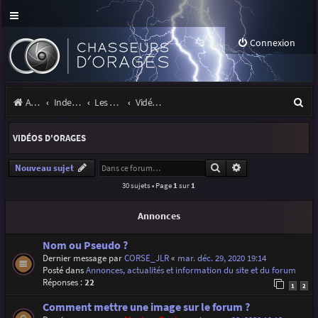
Connexion
R
Accueil
Index du forum
Les orages
Vidéos d'orages
e
VIDÉOS D'ORAGES
c
h
Rechercher
Recherche avancé
Nouveau sujet
30 sujets • Page
1
sur
1
e
r
Annonces
c
Nom ou Pseudo ?
h
Dernier message par
CORSE_JLR
«
mar. déc. 29, 2020 19:14
Posté dans
Annonces, actualités et information du site et du forum
e
Réponses :
22
1
2
r
Comment mettre une image sur le forum ?