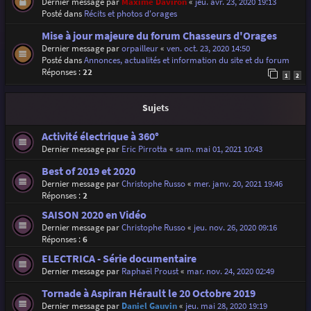
Dernier message par
Maxime Daviron
«
jeu. avr. 23, 2020 19:13
Posté dans
Récits et photos d'orages
Mise à jour majeure du forum Chasseurs d'Orages
Dernier message par
orpailleur
«
ven. oct. 23, 2020 14:50
Posté dans
Annonces, actualités et information du site et du forum
Réponses :
22
1
2
Sujets
Activité électrique à 360°
Dernier message par
Eric Pirrotta
«
sam. mai 01, 2021 10:43
Best of 2019 et 2020
Dernier message par
Christophe Russo
«
mer. janv. 20, 2021 19:46
Réponses :
2
SAISON 2020 en Vidéo
Dernier message par
Christophe Russo
«
jeu. nov. 26, 2020 09:16
Réponses :
6
ELECTRICA - Série documentaire
Dernier message par
Raphaël Proust
«
mar. nov. 24, 2020 02:49
Tornade à Aspiran Hérault le 20 Octobre 2019
Dernier message par
Daniel Gauvin
«
jeu. mai 28, 2020 19:19