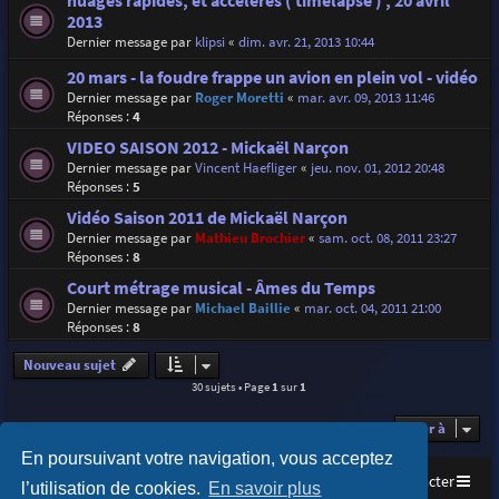
nuages rapides, et accélérés ( timelapse ) , 20 avril
2013
Dernier message par
klipsi
«
dim. avr. 21, 2013 10:44
20 mars - la foudre frappe un avion en plein vol - vidéo
Dernier message par
Roger Moretti
«
mar. avr. 09, 2013 11:46
Réponses :
4
VIDEO SAISON 2012 - Mickaël Narçon
Dernier message par
Vincent Haefliger
«
jeu. nov. 01, 2012 20:48
Réponses :
5
Vidéo Saison 2011 de Mickaël Narçon
Dernier message par
Mathieu Brochier
«
sam. oct. 08, 2011 23:27
Réponses :
8
Court métrage musical - Âmes du Temps
Dernier message par
Michael Baillie
«
mar. oct. 04, 2011 21:00
Réponses :
8
Nouveau sujet
30 sujets • Page
1
sur
1
Aller à
En poursuivant votre navigation, vous acceptez
Accueil
Index du forum
Nous contacter
l’utilisation de cookies.
En savoir plus