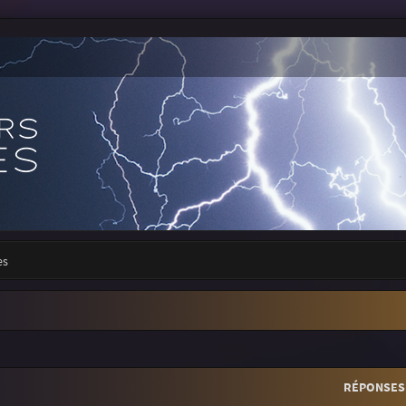
es
r
rche avancée
RÉPONSES