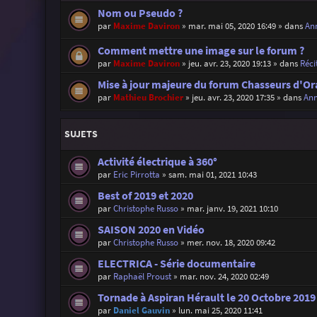
Nom ou Pseudo ?
par
Maxime Daviron
»
mar. mai 05, 2020 16:49
» dans
Ann
Comment mettre une image sur le forum ?
par
Maxime Daviron
»
jeu. avr. 23, 2020 19:13
» dans
Réci
Mise à jour majeure du forum Chasseurs d'Or
par
Mathieu Brochier
»
jeu. avr. 23, 2020 17:35
» dans
Ann
SUJETS
Activité électrique à 360°
par
Eric Pirrotta
»
sam. mai 01, 2021 10:43
Best of 2019 et 2020
par
Christophe Russo
»
mar. janv. 19, 2021 10:10
SAISON 2020 en Vidéo
par
Christophe Russo
»
mer. nov. 18, 2020 09:42
ELECTRICA - Série documentaire
par
Raphaël Proust
»
mar. nov. 24, 2020 02:49
Tornade à Aspiran Hérault le 20 Octobre 2019
par
Daniel Gauvin
»
lun. mai 25, 2020 11:41