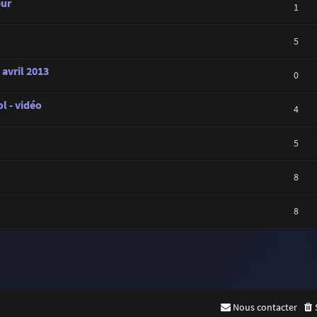
eur
1
5
 avril 2013
0
l - vidéo
4
5
8
8
Nous contacter