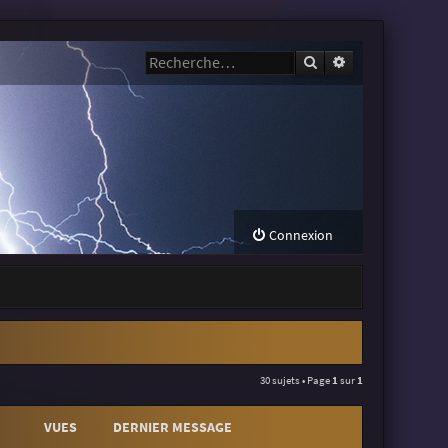
Rechercher
Recherche avanc
Connexion
30 sujets • Page
1
sur
1
VUES
DERNIER MESSAGE