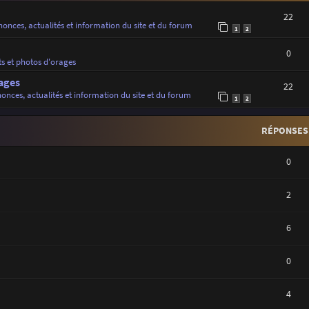
22
onces, actualités et information du site et du forum
1
2
0
ts et photos d'orages
ages
22
onces, actualités et information du site et du forum
1
2
RÉPONSES
0
2
6
0
4