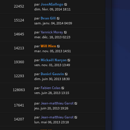
par
JoseAGallego
22452
dim. févr. 09, 2014 18:11
par
Dean Gill
15124
sam. janv. 04, 2014 04:09
par
Yannick Morey
14645
mer. déc. 18, 2013 02:23
par
Will Hien
14213
mar. nov. 05, 2013 14:51
par
Mickaël Narçon
19360
ven. nov. 01, 2013 13:49
par
Daniel Gauvin
12293
dim. juin 30, 2013 18:30
par
Fabien Colas
128063
ven. juin 28, 2013 13:15
par
Jean-matthieu Garot
17641
jeu. juin 20, 2013 19:26
par
Jean-matthieu Garot
14207
lun. mai 06, 2013 23:18