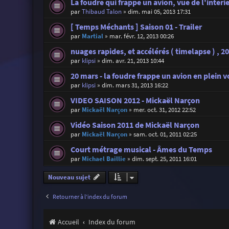
La foudre qui frappe un avion, vue de l'interi
par
Thibaud Talon
»
dim. mai 05, 2013 17:31
[ Temps Méchants ] Saison 01 - Trailer
par
Martial
»
mar. févr. 12, 2013 00:26
nuages rapides, et accélérés ( timelapse ) , 20
par
klipsi
»
dim. avr. 21, 2013 10:44
20 mars - la foudre frappe un avion en plein vo
par
klipsi
»
dim. mars 31, 2013 16:22
VIDEO SAISON 2012 - Mickaël Narçon
par
Mickaël Narçon
»
mer. oct. 31, 2012 22:52
Vidéo Saison 2011 de Mickaël Narçon
par
Mickaël Narçon
»
sam. oct. 01, 2011 02:25
Court métrage musical - Âmes du Temps
par
Michael Baillie
»
dim. sept. 25, 2011 16:01
Nouveau sujet
Retourner à l’index du forum
Accueil
Index du forum