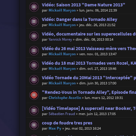
Vidéo: Saison 2013 "Dame Nature 2013"
par
Mickaël Narçon
»
lun. janv. 06, 2014 21:39
Vidéo: Danger dans la Tornado Alley
par
Mickaël Narçon
»
jeu. déc. 26, 2013 21:52
Vidéo, documentaire sur les superecellules d
par
Yannick Morey
»
dim. déc. 08, 2013 00:14
Vidéo du 26 mai 2013 Vaisseau-mère vers T
par
Mickaël Narçon
»
ven. nov. 01, 2013 13:47
Vidéo du 18 mai 2013 Tornades vers Rozel, 
par
Mickaël Narçon
»
dim. oct. 27, 2013 19:46
Vidéo Tornade du 20Mai 2013 "Interceptée" p
par
Mickaël Narçon
»
dim. juin 30, 2013 17:00
"Rendez-Vous in Tornado Alley", Episode fina
par
Christophe Asselin
»
lun. mars 12, 2012 19:31
[Vidéo Timelapse] A supercell near Booker, 
par
Sébastien Fraud
»
mer. juin 12, 2013 17:05
coup de foudre tres pres
par
Max Py
»
jeu. mai 02, 2013 16:24