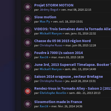
Projet STORM MOTION
par
Jérémy Begot
»
ven. mai 08, 2020 22:15
Slow motion
par
Max Py
»
ven. oct. 18, 2019 15:01
VIDEOS: Trois Semaines dans la Tornado Alle
par
Mickaël Narçon
»
ven. janv. 01, 2016 22:32
Chasse du 05 06 2015 région Nord
par
Christophe Russo
»
mar. juin 09, 2015 12:28
Foudre à 7000 i/s saison 2014
par
Xav28
»
mar. mars 03, 2015 18:39
June 3rd, 2013 Supercell Timelapse. Booker 
par
Mickaël Narçon
»
sam. déc. 13, 2014 14:49
Saison 2014 orageuse , secteur Bretagne
par
Christophe Russo
»
jeu. août 28, 2014 15:31
Rendez-Vous in Tornado Alley - Saison 2 (201
par
Christophe Asselin
»
sam. déc. 21, 2013 20:13
Slowmotion made in France
par
Xav28
»
mer. févr. 26, 2014 14:36