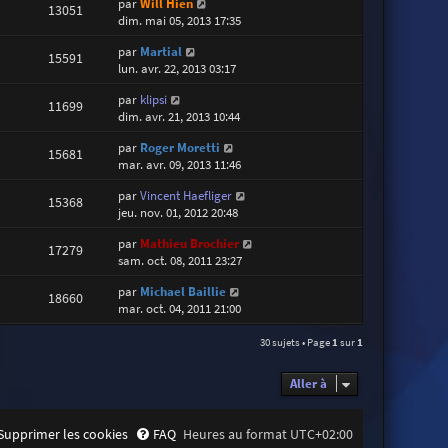
par
Will Hien
13051
dim. mai 05, 2013 17:35
par
Martial
15591
lun. avr. 22, 2013 03:17
par
klipsi
11699
dim. avr. 21, 2013 10:44
par
Roger Moretti
15681
mar. avr. 09, 2013 11:46
par
Vincent Haefliger
15368
jeu. nov. 01, 2012 20:48
par
Mathieu Brochier
17279
sam. oct. 08, 2011 23:27
par
Michael Baillie
18660
mar. oct. 04, 2011 21:00
30 sujets • Page
1
sur
1
Aller à
Supprimer les cookies
FAQ
Heures au format
UTC+02:00