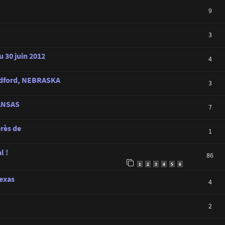
9
3
u 30 juin 2012
4
hedford, NEBRASKA
3
KANSAS
7
rès de
1
l !
86
1
2
3
4
5
6
Texas
4
2