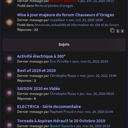
Dernier message par
Maxime Daviron
«
jeu. avr. 23, 2020 19:13
Posté dans
Récits et photos d'orages
Mise à jour majeure du forum Chasseurs d'Orages
Dernier message par
orpailleur
«
ven. oct. 23, 2020 14:50
Posté dans
Annonces, actualités et information du site et du forum
Réponses :
22
1
2
Sujets
Activité électrique à 360°
Dernier message par
Eric Pirrotta
«
sam. mai 01, 2021 10:43
Best of 2019 et 2020
Dernier message par
Christophe Russo
«
mer. janv. 20, 2021 19:46
Réponses :
2
SAISON 2020 en Vidéo
Dernier message par
Christophe Russo
«
jeu. nov. 26, 2020 09:16
Réponses :
6
ELECTRICA - Série documentaire
Dernier message par
Raphaël Proust
«
mar. nov. 24, 2020 02:49
Tornade à Aspiran Hérault le 20 Octobre 2019
Dernier message par
Daniel Gauvin
«
jeu. mai 28, 2020 19:19