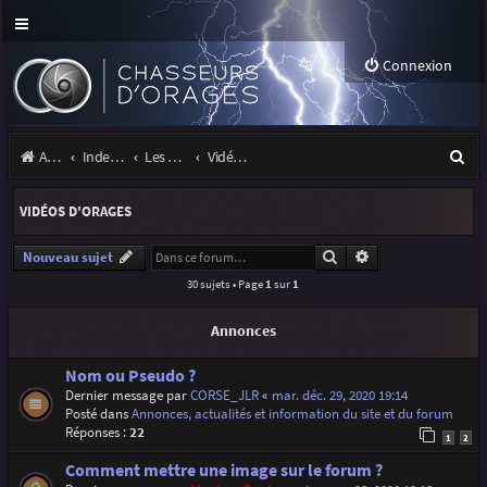
Connexion
R
Accueil
Index du forum
Les orages
Vidéos d'orages
e
VIDÉOS D'ORAGES
c
h
Rechercher
Recherche avancé
Nouveau sujet
30 sujets • Page
1
sur
1
e
r
Annonces
c
Nom ou Pseudo ?
h
Dernier message par
CORSE_JLR
«
mar. déc. 29, 2020 19:14
Posté dans
Annonces, actualités et information du site et du forum
e
Réponses :
22
1
2
r
Comment mettre une image sur le forum ?