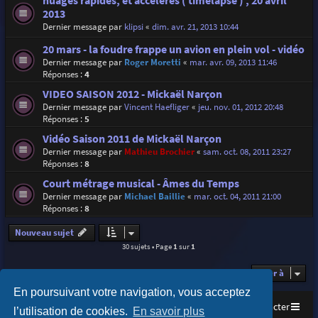
nuages rapides, et accélérés ( timelapse ) , 20 avril
2013
Dernier message par
klipsi
«
dim. avr. 21, 2013 10:44
20 mars - la foudre frappe un avion en plein vol - vidéo
Dernier message par
Roger Moretti
«
mar. avr. 09, 2013 11:46
Réponses :
4
VIDEO SAISON 2012 - Mickaël Narçon
Dernier message par
Vincent Haefliger
«
jeu. nov. 01, 2012 20:48
Réponses :
5
Vidéo Saison 2011 de Mickaël Narçon
Dernier message par
Mathieu Brochier
«
sam. oct. 08, 2011 23:27
Réponses :
8
Court métrage musical - Âmes du Temps
Dernier message par
Michael Baillie
«
mar. oct. 04, 2011 21:00
Réponses :
8
Nouveau sujet
30 sujets • Page
1
sur
1
Aller à
En poursuivant votre navigation, vous acceptez
Accueil
Index du forum
Nous contacter
l’utilisation de cookies.
En savoir plus