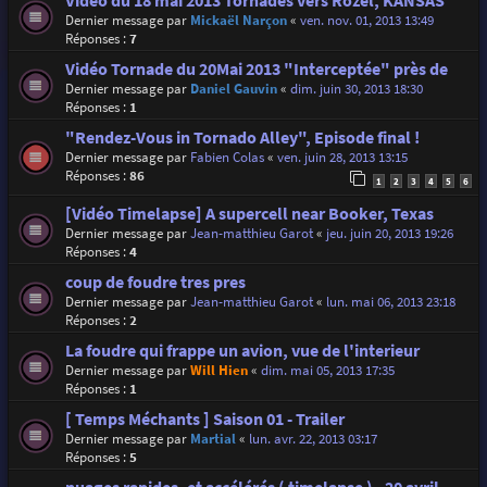
Vidéo du 18 mai 2013 Tornades vers Rozel, KANSAS
Dernier message par
Mickaël Narçon
«
ven. nov. 01, 2013 13:49
Réponses :
7
Vidéo Tornade du 20Mai 2013 "Interceptée" près de
Dernier message par
Daniel Gauvin
«
dim. juin 30, 2013 18:30
Réponses :
1
"Rendez-Vous in Tornado Alley", Episode final !
Dernier message par
Fabien Colas
«
ven. juin 28, 2013 13:15
Réponses :
86
1
2
3
4
5
6
[Vidéo Timelapse] A supercell near Booker, Texas
Dernier message par
Jean-matthieu Garot
«
jeu. juin 20, 2013 19:26
Réponses :
4
coup de foudre tres pres
Dernier message par
Jean-matthieu Garot
«
lun. mai 06, 2013 23:18
Réponses :
2
La foudre qui frappe un avion, vue de l'interieur
Dernier message par
Will Hien
«
dim. mai 05, 2013 17:35
Réponses :
1
[ Temps Méchants ] Saison 01 - Trailer
Dernier message par
Martial
«
lun. avr. 22, 2013 03:17
Réponses :
5