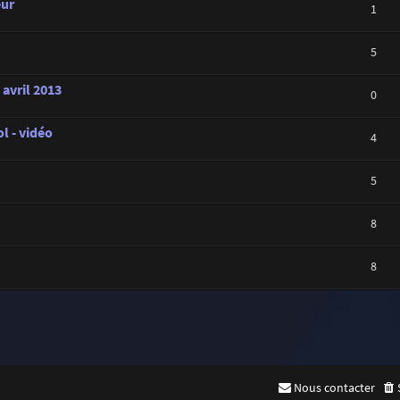
eur
1
5
 avril 2013
0
l - vidéo
4
5
8
8
Nous contacter