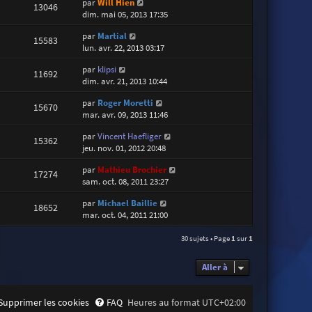
par
Will Hien
13046
dim. mai 05, 2013 17:35
par
Martial
15583
lun. avr. 22, 2013 03:17
par
klipsi
11692
dim. avr. 21, 2013 10:44
par
Roger Moretti
15670
mar. avr. 09, 2013 11:46
par
Vincent Haefliger
15362
jeu. nov. 01, 2012 20:48
par
Mathieu Brochier
17274
sam. oct. 08, 2011 23:27
par
Michael Baillie
18652
mar. oct. 04, 2011 21:00
30 sujets • Page
1
sur
1
Aller à
Supprimer les cookies
FAQ
Heures au format
UTC+02:00