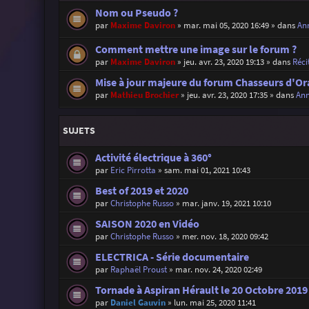
Nom ou Pseudo ?
par
Maxime Daviron
»
mar. mai 05, 2020 16:49
» dans
Ann
Comment mettre une image sur le forum ?
par
Maxime Daviron
»
jeu. avr. 23, 2020 19:13
» dans
Réci
Mise à jour majeure du forum Chasseurs d'Or
par
Mathieu Brochier
»
jeu. avr. 23, 2020 17:35
» dans
Ann
SUJETS
Activité électrique à 360°
par
Eric Pirrotta
»
sam. mai 01, 2021 10:43
Best of 2019 et 2020
par
Christophe Russo
»
mar. janv. 19, 2021 10:10
SAISON 2020 en Vidéo
par
Christophe Russo
»
mer. nov. 18, 2020 09:42
ELECTRICA - Série documentaire
par
Raphaël Proust
»
mar. nov. 24, 2020 02:49
Tornade à Aspiran Hérault le 20 Octobre 2019
par
Daniel Gauvin
»
lun. mai 25, 2020 11:41