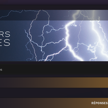
es
r
rche avancée
RÉPONSES