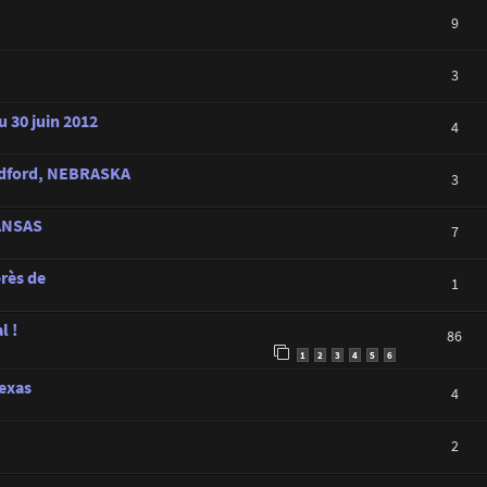
9
3
u 30 juin 2012
4
hedford, NEBRASKA
3
KANSAS
7
rès de
1
l !
86
1
2
3
4
5
6
Texas
4
2