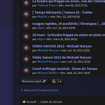
La foudre qui frappe un avion, vue de l'interi
par
Thibaud Talon
»
dim. mai 05, 2013 17:31
[ Temps Méchants ] Saison 01 - Trailer
par
Martial
»
mar. févr. 12, 2013 00:26
nuages rapides, et accélérés ( timelapse ) , 20
par
klipsi
»
dim. avr. 21, 2013 10:44
20 mars - la foudre frappe un avion en plein vo
par
klipsi
»
dim. mars 31, 2013 16:22
VIDEO SAISON 2012 - Mickaël Narçon
par
Mickaël Narçon
»
mer. oct. 31, 2012 22:52
Vidéo Saison 2011 de Mickaël Narçon
par
Mickaël Narçon
»
sam. oct. 01, 2011 02:25
Court métrage musical - Âmes du Temps
par
Michael Baillie
»
dim. sept. 25, 2011 16:01
Nouveau sujet
Retourner à l’index du forum
Accueil
Index du forum