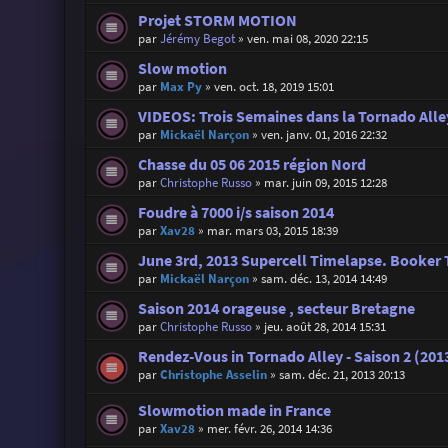
Projet STORM MOTION
par
Jérémy Begot
»
ven. mai 08, 2020 22:15
Slow motion
par
Max Py
»
ven. oct. 18, 2019 15:01
VIDEOS: Trois Semaines dans la Tornado Alle
par
Mickaël Narçon
»
ven. janv. 01, 2016 22:32
Chasse du 05 06 2015 région Nord
par
Christophe Russo
»
mar. juin 09, 2015 12:28
Foudre à 7000 i/s saison 2014
par
Xav28
»
mar. mars 03, 2015 18:39
June 3rd, 2013 Supercell Timelapse. Booker 
par
Mickaël Narçon
»
sam. déc. 13, 2014 14:49
Saison 2014 orageuse , secteur Bretagne
par
Christophe Russo
»
jeu. août 28, 2014 15:31
Rendez-Vous in Tornado Alley - Saison 2 (201
par
Christophe Asselin
»
sam. déc. 21, 2013 20:13
Slowmotion made in France
par
Xav28
»
mer. févr. 26, 2014 14:36