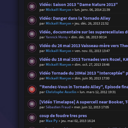
Vidéo: Saison 2013 "Dame Nature 2013"
par
Mickaël Narçon
»
lun. janv. 06, 2014 21:39
Vidéo: Danger dans la Tornado Alley
par
Mickaël Narçon
»
jeu. déc. 26, 2013 21:52
Vidéo, documentaire sur les superecellules d
par
Yannick Morey
»
dim. déc. 08, 2013 00:14
Vidéo du 26 mai 2013 Vaisseau-mère vers T
par
Mickaël Narçon
»
ven. nov. 01, 2013 13:47
Vidéo du 18 mai 2013 Tornades vers Rozel, 
par
Mickaël Narçon
»
dim. oct. 27, 2013 19:46
Vidéo Tornade du 20Mai 2013 "Interceptée" p
par
Mickaël Narçon
»
dim. juin 30, 2013 17:00
"Rendez-Vous in Tornado Alley", Episode fina
par
Christophe Asselin
»
lun. mars 12, 2012 19:31
[Vidéo Timelapse] A supercell near Booker, 
par
Sébastien Fraud
»
mer. juin 12, 2013 17:05
coup de foudre tres pres
par
Max Py
»
jeu. mai 02, 2013 16:24