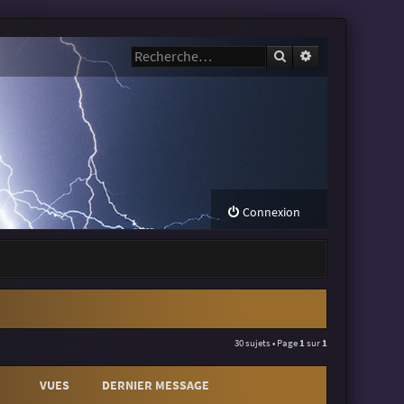
Rechercher
Recherche avanc
Connexion
30 sujets • Page
1
sur
1
VUES
DERNIER MESSAGE