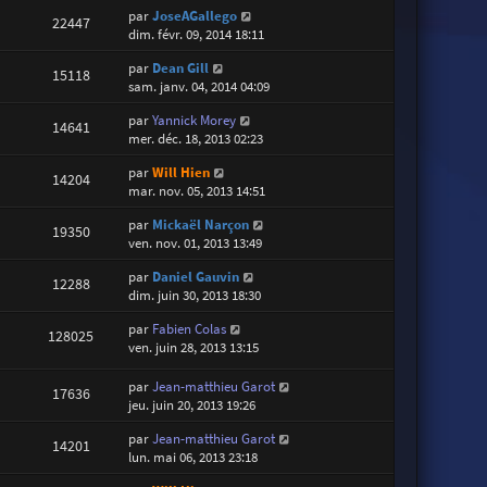
par
JoseAGallego
22447
dim. févr. 09, 2014 18:11
par
Dean Gill
15118
sam. janv. 04, 2014 04:09
par
Yannick Morey
14641
mer. déc. 18, 2013 02:23
par
Will Hien
14204
mar. nov. 05, 2013 14:51
par
Mickaël Narçon
19350
ven. nov. 01, 2013 13:49
par
Daniel Gauvin
12288
dim. juin 30, 2013 18:30
par
Fabien Colas
128025
ven. juin 28, 2013 13:15
par
Jean-matthieu Garot
17636
jeu. juin 20, 2013 19:26
par
Jean-matthieu Garot
14201
lun. mai 06, 2013 23:18