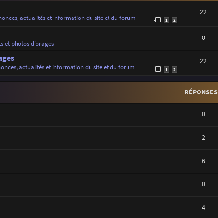
22
onces, actualités et information du site et du forum
1
2
0
ts et photos d'orages
ages
22
onces, actualités et information du site et du forum
1
2
RÉPONSES
0
2
6
0
4