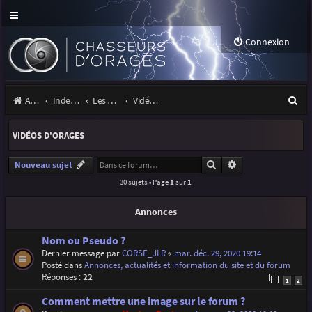
Connexion
R
Accueil
Index du forum
Les orages
Vidéos d'orages
e
VIDÉOS D'ORAGES
c
h
Rechercher
Recherche avancé
Nouveau sujet
30 sujets • Page
1
sur
1
e
r
Annonces
c
Nom ou Pseudo ?
h
Dernier message par
CORSE_JLR
«
mar. déc. 29, 2020 19:14
Posté dans
Annonces, actualités et information du site et du forum
e
Réponses :
22
1
2
r
Comment mettre une image sur le forum ?