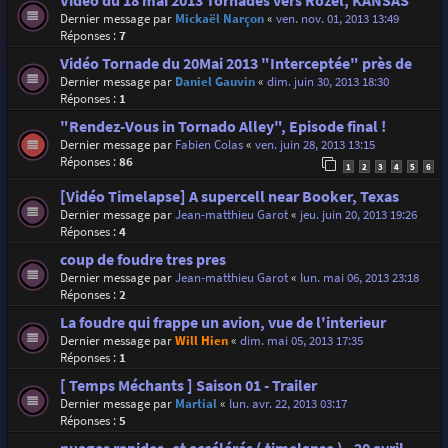
Vidéo du 18 mai 2013 Tornades vers Rozel, KANSAS
Dernier message par
Mickaël Narçon
«
ven. nov. 01, 2013 13:49
Réponses :
7
Vidéo Tornade du 20Mai 2013 "Interceptée" près de
Dernier message par
Daniel Gauvin
«
dim. juin 30, 2013 18:30
Réponses :
1
"Rendez-Vous in Tornado Alley", Episode final !
Dernier message par
Fabien Colas
«
ven. juin 28, 2013 13:15
Réponses :
86
1
2
3
4
5
6
[Vidéo Timelapse] A supercell near Booker, Texas
Dernier message par
Jean-matthieu Garot
«
jeu. juin 20, 2013 19:26
Réponses :
4
coup de foudre tres pres
Dernier message par
Jean-matthieu Garot
«
lun. mai 06, 2013 23:18
Réponses :
2
La foudre qui frappe un avion, vue de l'interieur
Dernier message par
Will Hien
«
dim. mai 05, 2013 17:35
Réponses :
1
[ Temps Méchants ] Saison 01 - Trailer
Dernier message par
Martial
«
lun. avr. 22, 2013 03:17
Réponses :
5