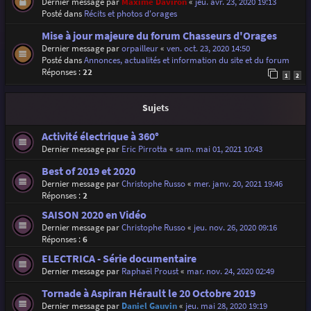
Dernier message par
Maxime Daviron
«
jeu. avr. 23, 2020 19:13
Posté dans
Récits et photos d'orages
Mise à jour majeure du forum Chasseurs d'Orages
Dernier message par
orpailleur
«
ven. oct. 23, 2020 14:50
Posté dans
Annonces, actualités et information du site et du forum
Réponses :
22
1
2
Sujets
Activité électrique à 360°
Dernier message par
Eric Pirrotta
«
sam. mai 01, 2021 10:43
Best of 2019 et 2020
Dernier message par
Christophe Russo
«
mer. janv. 20, 2021 19:46
Réponses :
2
SAISON 2020 en Vidéo
Dernier message par
Christophe Russo
«
jeu. nov. 26, 2020 09:16
Réponses :
6
ELECTRICA - Série documentaire
Dernier message par
Raphaël Proust
«
mar. nov. 24, 2020 02:49
Tornade à Aspiran Hérault le 20 Octobre 2019
Dernier message par
Daniel Gauvin
«
jeu. mai 28, 2020 19:19