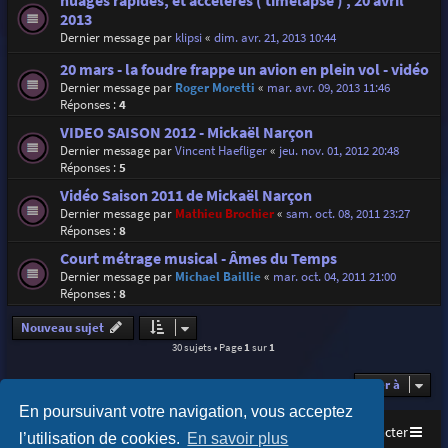
nuages rapides, et accélérés ( timelapse ) , 20 avril
2013
Dernier message par
klipsi
«
dim. avr. 21, 2013 10:44
20 mars - la foudre frappe un avion en plein vol - vidéo
Dernier message par
Roger Moretti
«
mar. avr. 09, 2013 11:46
Réponses :
4
VIDEO SAISON 2012 - Mickaël Narçon
Dernier message par
Vincent Haefliger
«
jeu. nov. 01, 2012 20:48
Réponses :
5
Vidéo Saison 2011 de Mickaël Narçon
Dernier message par
Mathieu Brochier
«
sam. oct. 08, 2011 23:27
Réponses :
8
Court métrage musical - Âmes du Temps
Dernier message par
Michael Baillie
«
mar. oct. 04, 2011 21:00
Réponses :
8
Nouveau sujet
30 sujets • Page
1
sur
1
Aller à
En poursuivant votre navigation, vous acceptez
Accueil
Index du forum
Nous contacter
l’utilisation de cookies.
En savoir plus