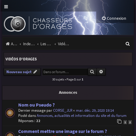
Connexion
R
Accueil
Index du forum
Les orages
Vidéos d'orages
e
VIDÉOS D'ORAGES
c
h
Rechercher
Recherche avancé
Nouveau sujet
30 sujets • Page
1
sur
1
e
r
Annonces
c
Nom ou Pseudo ?
h
Dernier message par
CORSE_JLR
«
mar. déc. 29, 2020 19:14
Posté dans
Annonces, actualités et information du site et du forum
e
Réponses :
22
1
2
r
Comment mettre une image sur le forum ?