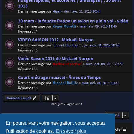
nuages rapides, et accélérés ( timelapse ) , 20 avril
2013
Dernier message par
klipsi
«
dim. avr. 21, 2013 10:44
20 mars - la foudre frappe un avion en plein vol - vidéo
Dernier message par
Roger Moretti
«
mar. avr. 09, 2013 11:46
Réponses :
4
VIDEO SAISON 2012 - Mickaël Narçon
Dernier message par
Vincent Haefliger
«
jeu. nov. 01, 2012 20:48
Réponses :
5
Vidéo Saison 2011 de Mickaël Narçon
Dernier message par
Mathieu Brochier
«
sam. oct. 08, 2011 23:27
Réponses :
8
Court métrage musical - Âmes du Temps
Dernier message par
Michael Baillie
«
mar. oct. 04, 2011 21:00
Réponses :
8
Nouveau sujet
30 sujets • Page
1
sur
1
Aller à
En poursuivant votre navigation, vous acceptez
Accueil
Index du forum
Nous contacter
l’utilisation de cookies.
En savoir plus