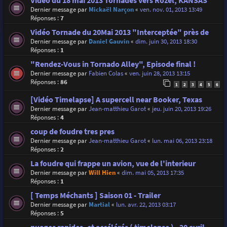
Vidéo du 18 mai 2013 Tornades vers Rozel, KANSAS
Dernier message par
Mickaël Narçon
«
ven. nov. 01, 2013 13:49
Réponses :
7
Vidéo Tornade du 20Mai 2013 "Interceptée" près de
Dernier message par
Daniel Gauvin
«
dim. juin 30, 2013 18:30
Réponses :
1
"Rendez-Vous in Tornado Alley", Episode final !
Dernier message par
Fabien Colas
«
ven. juin 28, 2013 13:15
Réponses :
86
1
2
3
4
5
6
[Vidéo Timelapse] A supercell near Booker, Texas
Dernier message par
Jean-matthieu Garot
«
jeu. juin 20, 2013 19:26
Réponses :
4
coup de foudre tres pres
Dernier message par
Jean-matthieu Garot
«
lun. mai 06, 2013 23:18
Réponses :
2
La foudre qui frappe un avion, vue de l'interieur
Dernier message par
Will Hien
«
dim. mai 05, 2013 17:35
Réponses :
1
[ Temps Méchants ] Saison 01 - Trailer
Dernier message par
Martial
«
lun. avr. 22, 2013 03:17
Réponses :
5