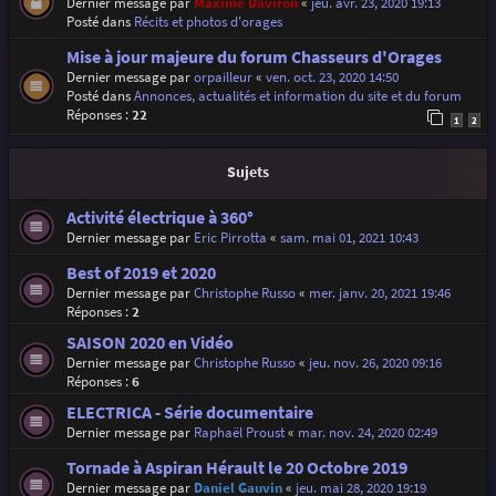
Dernier message par
Maxime Daviron
«
jeu. avr. 23, 2020 19:13
Posté dans
Récits et photos d'orages
Mise à jour majeure du forum Chasseurs d'Orages
Dernier message par
orpailleur
«
ven. oct. 23, 2020 14:50
Posté dans
Annonces, actualités et information du site et du forum
Réponses :
22
1
2
Sujets
Activité électrique à 360°
Dernier message par
Eric Pirrotta
«
sam. mai 01, 2021 10:43
Best of 2019 et 2020
Dernier message par
Christophe Russo
«
mer. janv. 20, 2021 19:46
Réponses :
2
SAISON 2020 en Vidéo
Dernier message par
Christophe Russo
«
jeu. nov. 26, 2020 09:16
Réponses :
6
ELECTRICA - Série documentaire
Dernier message par
Raphaël Proust
«
mar. nov. 24, 2020 02:49
Tornade à Aspiran Hérault le 20 Octobre 2019
Dernier message par
Daniel Gauvin
«
jeu. mai 28, 2020 19:19