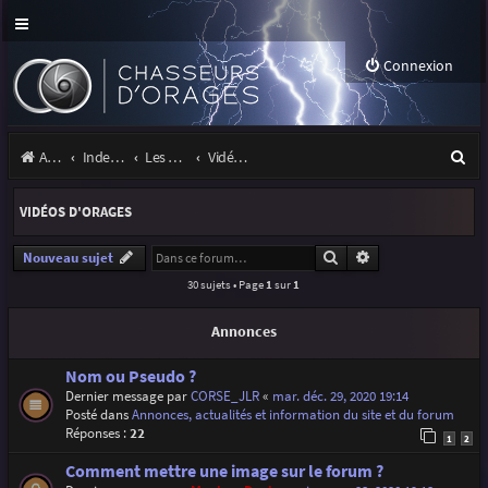
Connexion
R
Accueil
Index du forum
Les orages
Vidéos d'orages
e
VIDÉOS D'ORAGES
c
h
Rechercher
Recherche avancé
Nouveau sujet
30 sujets • Page
1
sur
1
e
r
Annonces
c
Nom ou Pseudo ?
h
Dernier message par
CORSE_JLR
«
mar. déc. 29, 2020 19:14
Posté dans
Annonces, actualités et information du site et du forum
e
Réponses :
22
1
2
r
Comment mettre une image sur le forum ?