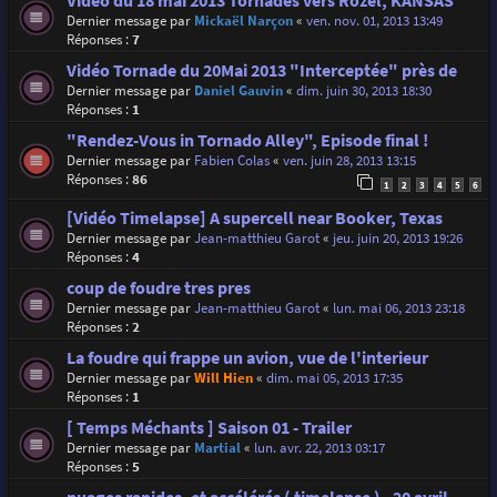
Vidéo du 18 mai 2013 Tornades vers Rozel, KANSAS
Dernier message par
Mickaël Narçon
«
ven. nov. 01, 2013 13:49
Réponses :
7
Vidéo Tornade du 20Mai 2013 "Interceptée" près de
Dernier message par
Daniel Gauvin
«
dim. juin 30, 2013 18:30
Réponses :
1
"Rendez-Vous in Tornado Alley", Episode final !
Dernier message par
Fabien Colas
«
ven. juin 28, 2013 13:15
Réponses :
86
1
2
3
4
5
6
[Vidéo Timelapse] A supercell near Booker, Texas
Dernier message par
Jean-matthieu Garot
«
jeu. juin 20, 2013 19:26
Réponses :
4
coup de foudre tres pres
Dernier message par
Jean-matthieu Garot
«
lun. mai 06, 2013 23:18
Réponses :
2
La foudre qui frappe un avion, vue de l'interieur
Dernier message par
Will Hien
«
dim. mai 05, 2013 17:35
Réponses :
1
[ Temps Méchants ] Saison 01 - Trailer
Dernier message par
Martial
«
lun. avr. 22, 2013 03:17
Réponses :
5