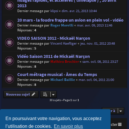
nuages rapides, et accélérés ( timelapse ) , 20 avril
2013
Dernier message par
klipsi
«
dim. avr. 21, 2013 10:44
20 mars - la foudre frappe un avion en plein vol - vidéo
Dernier message par
Roger Moretti
«
mar. avr. 09, 2013 11:46
Réponses :
4
VIDEO SAISON 2012 - Mickaël Narçon
Dernier message par
Vincent Haefliger
«
jeu. nov. 01, 2012 20:48
Réponses :
5
Vidéo Saison 2011 de Mickaël Narçon
Dernier message par
Mathieu Brochier
«
sam. oct. 08, 2011 23:27
Réponses :
8
Court métrage musical - Âmes du Temps
Dernier message par
Michael Baillie
«
mar. oct. 04, 2011 21:00
Réponses :
8
Nouveau sujet
30 sujets • Page
1
sur
1
Aller à
En poursuivant votre navigation, vous acceptez
Accueil
Index du forum
Nous contacter
l’utilisation de cookies.
En savoir plus