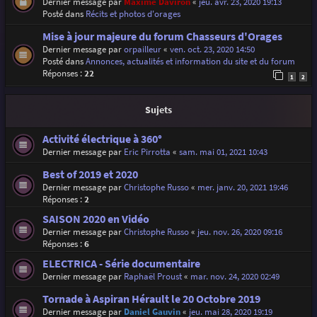
Dernier message par
Maxime Daviron
«
jeu. avr. 23, 2020 19:13
Posté dans
Récits et photos d'orages
Mise à jour majeure du forum Chasseurs d'Orages
Dernier message par
orpailleur
«
ven. oct. 23, 2020 14:50
Posté dans
Annonces, actualités et information du site et du forum
Réponses :
22
1
2
Sujets
Activité électrique à 360°
Dernier message par
Eric Pirrotta
«
sam. mai 01, 2021 10:43
Best of 2019 et 2020
Dernier message par
Christophe Russo
«
mer. janv. 20, 2021 19:46
Réponses :
2
SAISON 2020 en Vidéo
Dernier message par
Christophe Russo
«
jeu. nov. 26, 2020 09:16
Réponses :
6
ELECTRICA - Série documentaire
Dernier message par
Raphaël Proust
«
mar. nov. 24, 2020 02:49
Tornade à Aspiran Hérault le 20 Octobre 2019
Dernier message par
Daniel Gauvin
«
jeu. mai 28, 2020 19:19