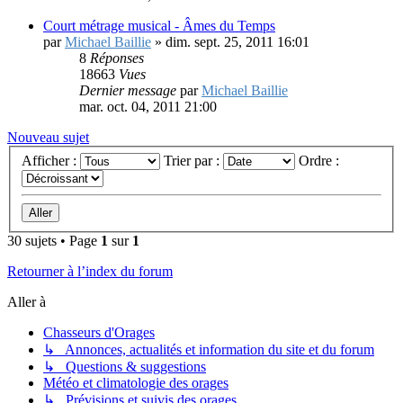
8
Réponses
17281
Vues
Dernier message
par
Mathieu Brochier
sam. oct. 08, 2011 23:27
Court métrage musical - Âmes du Temps
par
Michael Baillie
»
dim. sept. 25, 2011 16:01
8
Réponses
18663
Vues
Dernier message
par
Michael Baillie
mar. oct. 04, 2011 21:00
Nouveau sujet
Afficher :
Trier par :
Ordre :
30 sujets • Page
1
sur
1
Retourner à l’index du forum
Aller à
Chasseurs d'Orages