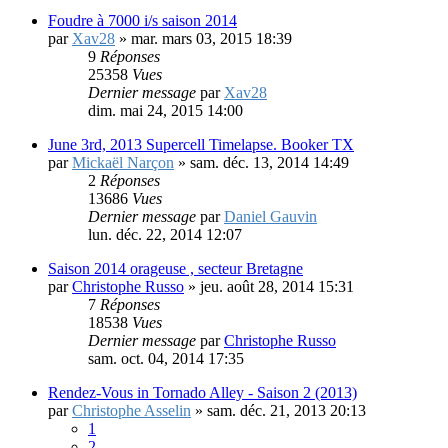
27020
Vues
Dernier message
par
Christophe Russo
mar. juin 09, 2015 12:28
Foudre à 7000 i/s saison 2014
par
Xav28
»
mar. mars 03, 2015 18:39
9
Réponses
25358
Vues
Dernier message
par
Xav28
dim. mai 24, 2015 14:00
June 3rd, 2013 Supercell Timelapse. Booker TX
par
Mickaël Narçon
»
sam. déc. 13, 2014 14:49
2
Réponses
13686
Vues
Dernier message
par
Daniel Gauvin
lun. déc. 22, 2014 12:07
Saison 2014 orageuse , secteur Bretagne
par
Christophe Russo
»
jeu. août 28, 2014 15:31
7
Réponses
18538
Vues
Dernier message
par
Christophe Russo
sam. oct. 04, 2014 17:35