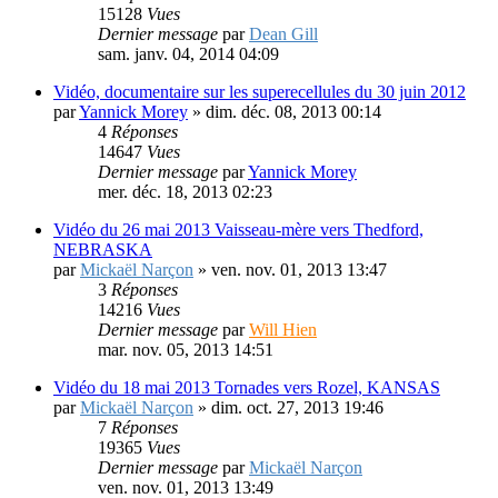
Vidéo: Danger dans la Tornado Alley
par
Mickaël Narçon
»
jeu. déc. 26, 2013 21:52
3
Réponses
15128
Vues
Dernier message
par
Dean Gill
sam. janv. 04, 2014 04:09
Vidéo, documentaire sur les superecellules du 30 juin 2012
par
Yannick Morey
»
dim. déc. 08, 2013 00:14
4
Réponses
14647
Vues
Dernier message
par
Yannick Morey
mer. déc. 18, 2013 02:23
Vidéo du 26 mai 2013 Vaisseau-mère vers Thedford,
NEBRASKA
par
Mickaël Narçon
»
ven. nov. 01, 2013 13:47
3
Réponses
14216
Vues
Dernier message
par
Will Hien
mar. nov. 05, 2013 14:51
Vidéo du 18 mai 2013 Tornades vers Rozel, KANSAS
par
Mickaël Narçon
»
dim. oct. 27, 2013 19:46
7
Réponses