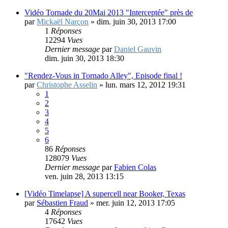
19365
Vues
Dernier message
par
Mickaël Narçon
ven. nov. 01, 2013 13:49
Vidéo Tornade du 20Mai 2013 "Interceptée" près de
par
Mickaël Narçon
»
dim. juin 30, 2013 17:00
1
Réponses
12294
Vues
Dernier message
par
Daniel Gauvin
dim. juin 30, 2013 18:30
"Rendez-Vous in Tornado Alley", Episode final !
par
Christophe Asselin
»
lun. mars 12, 2012 19:31
1
2
3
4
5
6
86
Réponses
128079
Vues
Dernier message
par
Fabien Colas
ven. juin 28, 2013 13:15
[Vidéo Timelapse] A supercell near Booker, Texas