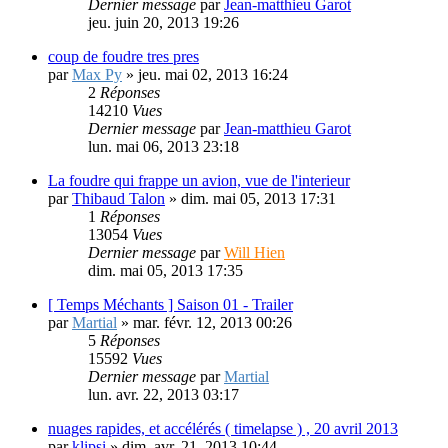
par
Sébastien Fraud
»
mer. juin 12, 2013 17:05
4
Réponses
17642
Vues
Dernier message
par
Jean-matthieu Garot
jeu. juin 20, 2013 19:26
coup de foudre tres pres
par
Max Py
»
jeu. mai 02, 2013 16:24
2
Réponses
14210
Vues
Dernier message
par
Jean-matthieu Garot
lun. mai 06, 2013 23:18
La foudre qui frappe un avion, vue de l'interieur
par
Thibaud Talon
»
dim. mai 05, 2013 17:31
1
Réponses
13054
Vues
Dernier message
par
Will Hien
dim. mai 05, 2013 17:35
[ Temps Méchants ] Saison 01 - Trailer
par
Martial
»
mar. févr. 12, 2013 00:26
5
Réponses
15592
Vues
Dernier message
par
Martial