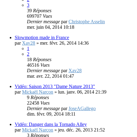
Rendez-Vous in Tornado Alley - Saison 2 (2013)
par
Christophe Asselin
»
sam. déc. 21, 2013 20:13
1
2
3
39
Réponses
699707
Vues
Dernier message
par
Christophe Asselin
mer. juin 04, 2014 10:18
Slowmotion made in France
par
Xav28
»
mer. févr. 26, 2014 14:36
1
2
18
Réponses
46516
Vues
Dernier message
par
Xav28
mar. avr. 22, 2014 01:47
Vidéo: Saison 2013 "Dame Nature 2013"
par
Mickaël Narçon
»
lun. janv. 06, 2014 21:39
9
Réponses
22458
Vues
Dernier message
par
JoseAGallego
dim. févr. 09, 2014 18:11