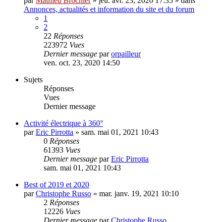
jeu. avr. 23, 2020 19:13
Mise à jour majeure du forum Chasseurs d'Orages
par
Mathieu Brochier
»
jeu. avr. 23, 2020 17:35
» dans
Annonces, actualités et information du site et du forum
1
2
22
Réponses
223972
Vues
Dernier message
par
orpailleur
ven. oct. 23, 2020 14:50
Sujets
Réponses
Vues
Dernier message
Activité électrique à 360°
par
Eric Pirrotta
»
sam. mai 01, 2021 10:43
0
Réponses
61393
Vues
Dernier message
par
Eric Pirrotta
sam. mai 01, 2021 10:43
Best of 2019 et 2020