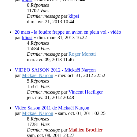
lun. avr. 22, 2013 03:17
nuages rapides, et accélérés ( timelapse ) , 20 avril 2013
par
klipsi
»
dim. avr. 21, 2013 10:44
0
Réponses
11702
Vues
Dernier message
par
klipsi
dim. avr. 21, 2013 10:44
20 mars - la foudre frappe un avion en plein vol - vidéo
par
klipsi
»
dim. mars 31, 2013 16:22
4
Réponses
15684
Vues
Dernier message
par
Roger Moretti
mar. avr. 09, 2013 11:46
VIDEO SAISON 2012 - Mickaël Narçon
par
Mickaël Narçon
»
mer. oct. 31, 2012 22:52
5
Réponses
15371
Vues
Dernier message
par
Vincent Haefliger
jeu. nov. 01, 2012 20:48
Vidéo Saison 2011 de Mickaël Narçon
par
Mickaël Narçon
»
sam. oct. 01, 2011 02:25