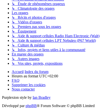
↳ Annonces, actualités et information du site et du forum
↳ Questions & suggestions
Météo et climatologie des orages
↳ Prévisions et suivis des orages
↳ Étude de phénomènes orageux
↳ Climatologie des orages
Les orages
↳ Récits et photos d'orages
↳ Vidéos d'orages
↳ Premiers pas sous les orages
↳ Équipement
↳ Aide & support cellules Radio Ham Electronic (Walt)
↳ Aide & support cellules LPT Nebuleo (P67 World)
↳ Culture & médias
↳ Infos, projets et liens utiles à la communauté
En marge des orages
↳ Autres images
↳ Vos sites, projets, expositions
Accueil
Index du forum
Heures au format
UTC+02:00
FAQ
Supprimer les cookies
Nous contacter