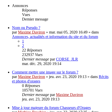
Recherche avancée
Rechercher
30 sujets • Page
1
sur
1
Annonces
Réponses
Vues
Dernier message
Nom ou Pseudo ?
par
Maxime Daviron
»
mar. mai 05, 2020 16:49
» dans
Annonces, actualités et information du site et du forum
1
2
22
Réponses
232937
Vues
Dernier message
par
CORSE_JLR
mar. déc. 29, 2020 19:14
Comment mettre une image sur le forum ?
par
Maxime Daviron
»
jeu. avr. 23, 2020 19:13
» dans
Récits
et photos d'orages
0
Réponses
105701
Vues
Dernier message
par
Maxime Daviron