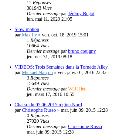
jeu. mai 28, 2020 19:19
Projet STORM MOTION
par
Jérémy Begot
»
ven. mai 08, 2020 22:15
12
Réponses
381943
Vues
Dernier message
par
Jérémy Begot
lun. mai 11, 2020 21:05
Slow motion
par
Max Py
»
ven. oct. 18, 2019 15:01
1
Réponses
10664
Vues
Dernier message
par
bruno creugny
jeu. oct. 31, 2019 08:18
VIDEOS: Trois Semaines dans la Tornado Alley
par
Mickaël Narçon
»
ven. janv. 01, 2016 22:32
3
Réponses
15649
Vues
Dernier message
par
Will Hien
jeu. mars 17, 2016 10:55
Chasse du 05 06 2015 région Nord
par
Christophe Russo
»
mar. juin 09, 2015 12:28
0
Réponses