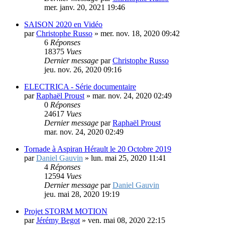
par
Christophe Russo
»
mar. janv. 19, 2021 10:10
2
Réponses
12226
Vues
Dernier message
par
Christophe Russo
mer. janv. 20, 2021 19:46
SAISON 2020 en Vidéo
par
Christophe Russo
»
mer. nov. 18, 2020 09:42
6
Réponses
18375
Vues
Dernier message
par
Christophe Russo
jeu. nov. 26, 2020 09:16
ELECTRICA - Série documentaire
par
Raphaël Proust
»
mar. nov. 24, 2020 02:49
0
Réponses
24617
Vues
Dernier message
par
Raphaël Proust
mar. nov. 24, 2020 02:49
Tornade à Aspiran Hérault le 20 Octobre 2019
par
Daniel Gauvin
»
lun. mai 25, 2020 11:41
4
Réponses
12594
Vues
Dernier message
par
Daniel Gauvin