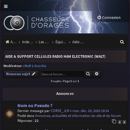
Connexion
R
Accueil
Index du forum
Les orages
Équipement
Aide & support cellules Radio Ham Electronic (Walt)
e
AIDE & SUPPORT CELLULES RADIO HAM ELECTRONIC (WALT)
c
Modérateur :
Walt L-Ceschia
h
Rechercher
Recherche avancé
Nouveau sujet
e
9 sujets • Page
1
sur
1
r
Annonces
c
h
Nom ou Pseudo ?
Dernier message par
CORSE_JLR
«
mar. déc. 29, 2020 19:14
e
Posté dans
Annonces, actualités et information du site et du forum
r
Réponses :
22
1
2