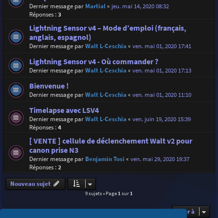
Dernier message par
Martial
«
jeu. mai 14, 2020 08:32
Réponses :
3
Lightning Sensor v4 – Mode d’emploi (français,
anglais, espagnol)
Dernier message par
Walt L-Ceschia
«
ven. mai 01, 2020 17:41
Lightning Sensor v4 - Où commander ?
Dernier message par
Walt L-Ceschia
«
ven. mai 01, 2020 17:13
Bienvenue !
Dernier message par
Walt L-Ceschia
«
ven. mai 01, 2020 11:10
Timelapse avec LSV4
Dernier message par
Walt L-Ceschia
«
ven. juin 19, 2020 15:39
Réponses :
4
[ VENTE ] cellule de déclenchement Walt v2 pour
canon prise N3
Dernier message par
Benjamin Tosi
«
ven. mai 29, 2020 19:37
Réponses :
2
Nouveau sujet
9 sujets • Page
1
sur
1
Aller à