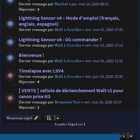
Dernier message par
Martial
«
jeu. mai 14, 2020 08:32
Réponses :
3
Lightning Sensor v4 – Mode d’emploi (français,
anglais, espagnol)
Dernier message par
Walt L-Ceschia
«
ven. mai 01, 2020 17:41
Lightning Sensor v4 - Où commander ?
Dernier message par
Walt L-Ceschia
«
ven. mai 01, 2020 17:13
Bienvenue !
Dernier message par
Walt L-Ceschia
«
ven. mai 01, 2020 11:10
Timelapse avec LSV4
Dernier message par
Walt L-Ceschia
«
ven. juin 19, 2020 15:39
Réponses :
4
[ VENTE ] cellule de déclenchement Walt v2 pour
canon prise N3
Dernier message par
Benjamin Tosi
«
ven. mai 29, 2020 19:37
Réponses :
2
Nouveau sujet
9 sujets • Page
1
sur
1
Aller à