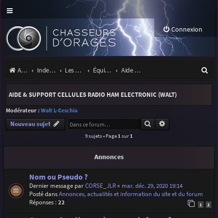
Connexion
R
Accueil
Index du forum
Les orages
Équipement
Aide & support cellules Radio Ham Electronic (Walt)
e
AIDE & SUPPORT CELLULES RADIO HAM ELECTRONIC (WALT)
c
Modérateur :
Walt L-Ceschia
h
Rechercher
Recherche avancé
Nouveau sujet
e
9 sujets • Page
1
sur
1
r
Annonces
c
h
Nom ou Pseudo ?
Dernier message par
CORSE_JLR
«
mar. déc. 29, 2020 19:14
e
Posté dans
Annonces, actualités et information du site et du forum
r
Réponses :
22
1
2