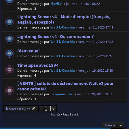
Dernier message par
Martial
«
jeu. mai 14, 2020 08:32
Réponses :
3
Lightning Sensor v4 – Mode d’emploi (français,
anglais, espagnol)
Dernier message par
Walt L-Ceschia
«
ven. mai 01, 2020 17:41
Lightning Sensor v4 - Où commander ?
Dernier message par
Walt L-Ceschia
«
ven. mai 01, 2020 17:13
Bienvenue !
Dernier message par
Walt L-Ceschia
«
ven. mai 01, 2020 11:10
Timelapse avec LSV4
Dernier message par
Walt L-Ceschia
«
ven. juin 19, 2020 15:39
Réponses :
4
[ VENTE ] cellule de déclenchement Walt v2 pour
canon prise N3
Dernier message par
Benjamin Tosi
«
ven. mai 29, 2020 19:37
Réponses :
2
Nouveau sujet
9 sujets • Page
1
sur
1
Aller à