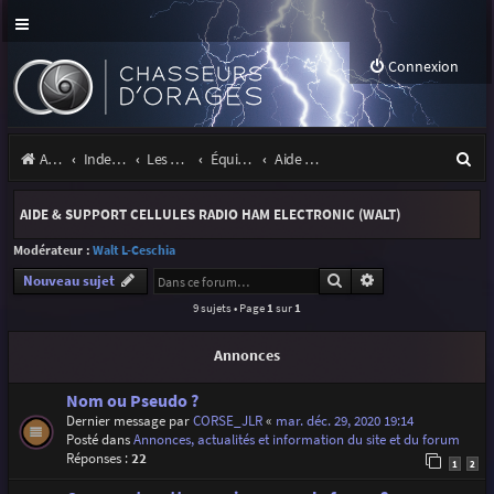
Connexion
R
Accueil
Index du forum
Les orages
Équipement
Aide & support cellules Radio Ham Electronic (Walt)
e
AIDE & SUPPORT CELLULES RADIO HAM ELECTRONIC (WALT)
c
Modérateur :
Walt L-Ceschia
h
Rechercher
Recherche avancé
Nouveau sujet
e
9 sujets • Page
1
sur
1
r
Annonces
c
h
Nom ou Pseudo ?
Dernier message par
CORSE_JLR
«
mar. déc. 29, 2020 19:14
e
Posté dans
Annonces, actualités et information du site et du forum
r
Réponses :
22
1
2