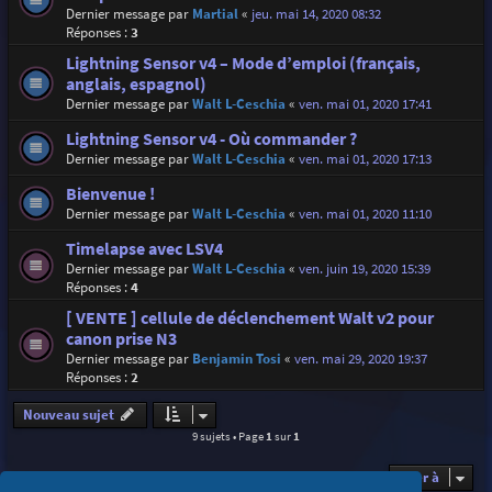
Dernier message par
Martial
«
jeu. mai 14, 2020 08:32
Réponses :
3
Lightning Sensor v4 – Mode d’emploi (français,
anglais, espagnol)
Dernier message par
Walt L-Ceschia
«
ven. mai 01, 2020 17:41
Lightning Sensor v4 - Où commander ?
Dernier message par
Walt L-Ceschia
«
ven. mai 01, 2020 17:13
Bienvenue !
Dernier message par
Walt L-Ceschia
«
ven. mai 01, 2020 11:10
Timelapse avec LSV4
Dernier message par
Walt L-Ceschia
«
ven. juin 19, 2020 15:39
Réponses :
4
[ VENTE ] cellule de déclenchement Walt v2 pour
canon prise N3
Dernier message par
Benjamin Tosi
«
ven. mai 29, 2020 19:37
Réponses :
2
Nouveau sujet
9 sujets • Page
1
sur
1
Aller à