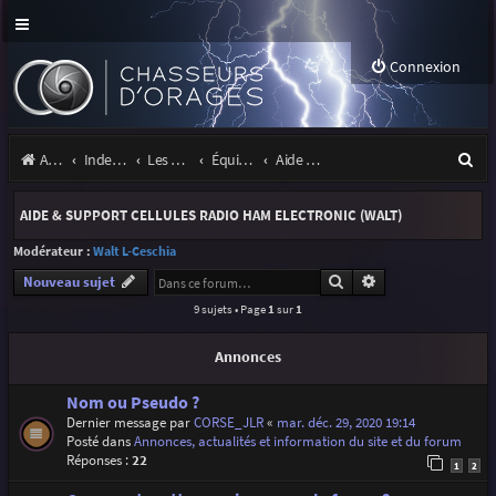
Connexion
R
Accueil
Index du forum
Les orages
Équipement
Aide & support cellules Radio Ham Electronic (Walt)
e
AIDE & SUPPORT CELLULES RADIO HAM ELECTRONIC (WALT)
c
Modérateur :
Walt L-Ceschia
h
Rechercher
Recherche avancé
Nouveau sujet
e
9 sujets • Page
1
sur
1
r
Annonces
c
h
Nom ou Pseudo ?
Dernier message par
CORSE_JLR
«
mar. déc. 29, 2020 19:14
e
Posté dans
Annonces, actualités et information du site et du forum
r
Réponses :
22
1
2