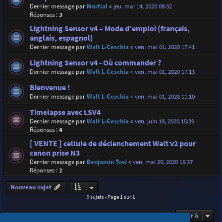
Dernier message par
Martial
«
jeu. mai 14, 2020 08:32
Réponses :
3
Lightning Sensor v4 – Mode d’emploi (français,
anglais, espagnol)
Dernier message par
Walt L-Ceschia
«
ven. mai 01, 2020 17:41
Lightning Sensor v4 - Où commander ?
Dernier message par
Walt L-Ceschia
«
ven. mai 01, 2020 17:13
Bienvenue !
Dernier message par
Walt L-Ceschia
«
ven. mai 01, 2020 11:10
Timelapse avec LSV4
Dernier message par
Walt L-Ceschia
«
ven. juin 19, 2020 15:39
Réponses :
4
[ VENTE ] cellule de déclenchement Walt v2 pour
canon prise N3
Dernier message par
Benjamin Tosi
«
ven. mai 29, 2020 19:37
Réponses :
2
Nouveau sujet
9 sujets • Page
1
sur
1
Aller à