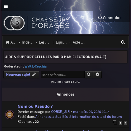
Connexion
R
Accueil
Index du forum
Les orages
Équipement
Aide & support cellules Radio Ham Electronic (Walt)
e
AIDE & SUPPORT CELLULES RADIO HAM ELECTRONIC (WALT)
c
Modérateur :
Walt L-Ceschia
h
Rechercher
Recherche avancé
Nouveau sujet
e
9 sujets • Page
1
sur
1
r
Annonces
c
h
Nom ou Pseudo ?
Dernier message par
CORSE_JLR
«
mar. déc. 29, 2020 19:14
e
Posté dans
Annonces, actualités et information du site et du forum
r
Réponses :
22
1
2