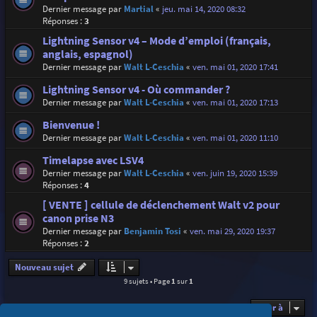
Dernier message par
Martial
«
jeu. mai 14, 2020 08:32
Réponses :
3
Lightning Sensor v4 – Mode d’emploi (français,
anglais, espagnol)
Dernier message par
Walt L-Ceschia
«
ven. mai 01, 2020 17:41
Lightning Sensor v4 - Où commander ?
Dernier message par
Walt L-Ceschia
«
ven. mai 01, 2020 17:13
Bienvenue !
Dernier message par
Walt L-Ceschia
«
ven. mai 01, 2020 11:10
Timelapse avec LSV4
Dernier message par
Walt L-Ceschia
«
ven. juin 19, 2020 15:39
Réponses :
4
[ VENTE ] cellule de déclenchement Walt v2 pour
canon prise N3
Dernier message par
Benjamin Tosi
«
ven. mai 29, 2020 19:37
Réponses :
2
Nouveau sujet
9 sujets • Page
1
sur
1
Aller à