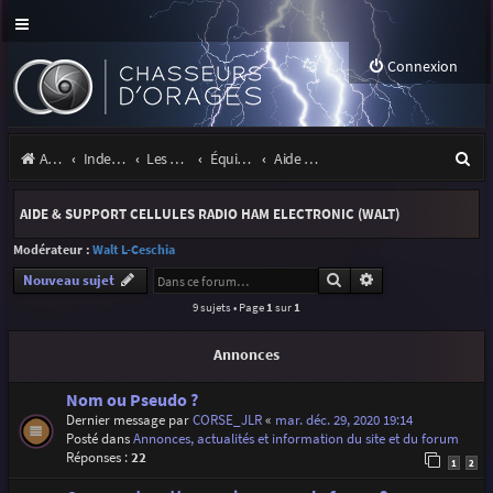
Connexion
R
Accueil
Index du forum
Les orages
Équipement
Aide & support cellules Radio Ham Electronic (Walt)
e
AIDE & SUPPORT CELLULES RADIO HAM ELECTRONIC (WALT)
c
Modérateur :
Walt L-Ceschia
h
Rechercher
Recherche avancé
Nouveau sujet
e
9 sujets • Page
1
sur
1
r
Annonces
c
h
Nom ou Pseudo ?
Dernier message par
CORSE_JLR
«
mar. déc. 29, 2020 19:14
e
Posté dans
Annonces, actualités et information du site et du forum
r
Réponses :
22
1
2