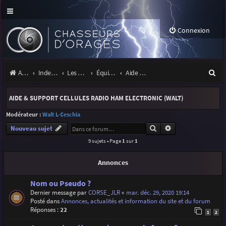
Connexion
R
Accueil
Index du forum
Les orages
Équipement
Aide & support cellules Radio Ham Electronic (Walt)
e
AIDE & SUPPORT CELLULES RADIO HAM ELECTRONIC (WALT)
c
Modérateur :
Walt L-Ceschia
h
Rechercher
Recherche avancé
Nouveau sujet
e
9 sujets • Page
1
sur
1
r
Annonces
c
h
Nom ou Pseudo ?
Dernier message par
CORSE_JLR
«
mar. déc. 29, 2020 19:14
e
Posté dans
Annonces, actualités et information du site et du forum
r
Réponses :
22
1
2