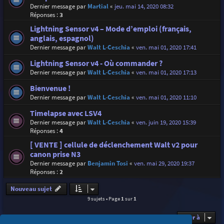
Dernier message par
Martial
«
jeu. mai 14, 2020 08:32
Réponses :
3
Lightning Sensor v4 – Mode d’emploi (français,
anglais, espagnol)
Dernier message par
Walt L-Ceschia
«
ven. mai 01, 2020 17:41
Lightning Sensor v4 - Où commander ?
Dernier message par
Walt L-Ceschia
«
ven. mai 01, 2020 17:13
Bienvenue !
Dernier message par
Walt L-Ceschia
«
ven. mai 01, 2020 11:10
Timelapse avec LSV4
Dernier message par
Walt L-Ceschia
«
ven. juin 19, 2020 15:39
Réponses :
4
[ VENTE ] cellule de déclenchement Walt v2 pour
canon prise N3
Dernier message par
Benjamin Tosi
«
ven. mai 29, 2020 19:37
Réponses :
2
Nouveau sujet
9 sujets • Page
1
sur
1
Aller à