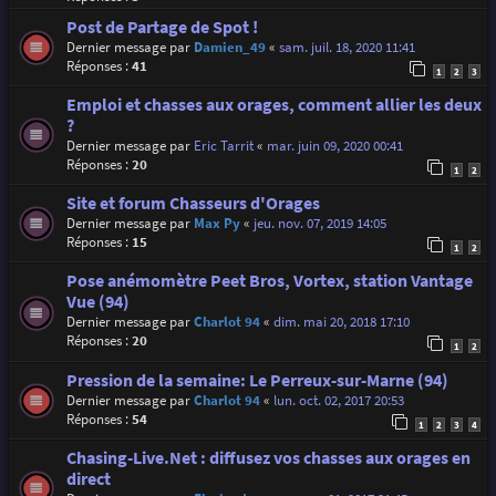
Post de Partage de Spot !
Dernier message par
Damien_49
«
sam. juil. 18, 2020 11:41
Réponses :
41
1
2
3
Emploi et chasses aux orages, comment allier les deux
?
Dernier message par
Eric Tarrit
«
mar. juin 09, 2020 00:41
Réponses :
20
1
2
Site et forum Chasseurs d'Orages
Dernier message par
Max Py
«
jeu. nov. 07, 2019 14:05
Réponses :
15
1
2
Pose anémomètre Peet Bros, Vortex, station Vantage
Vue (94)
Dernier message par
Charlot 94
«
dim. mai 20, 2018 17:10
Réponses :
20
1
2
Pression de la semaine: Le Perreux-sur-Marne (94)
Dernier message par
Charlot 94
«
lun. oct. 02, 2017 20:53
Réponses :
54
1
2
3
4
Chasing-Live.Net : diffusez vos chasses aux orages en
direct