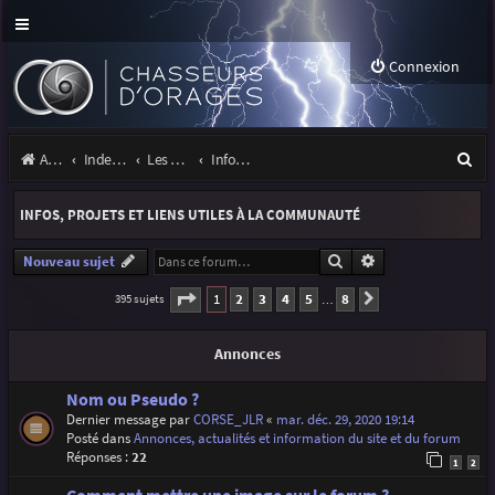
Connexion
R
Accueil
Index du forum
Les orages
Infos, projets et liens utiles à la communauté
e
INFOS, PROJETS ET LIENS UTILES À LA COMMUNAUTÉ
c
h
Rechercher
Recherche avancé
Nouveau sujet
e
Page
1
sur
8
1
2
3
4
5
8
395 sujets
Suivante
…
r
Annonces
c
h
Nom ou Pseudo ?
Dernier message par
CORSE_JLR
«
mar. déc. 29, 2020 19:14
e
Posté dans
Annonces, actualités et information du site et du forum
r
Réponses :
22
1
2