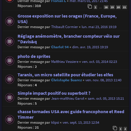
Dernier message par
Florian L
«
mer. mars 01, 2017 21:45
Réponses :
310
1
18
19
20
21
…
Grosse exposition sur les orages (France, Europe,
USA)
Dernier message par
Thibault Cormier
«
lun. mai 23, 2016 19:19
Réglage anémomètre, brancher compteur vélo sur
"Davis&q
Dernier message par
Charlot 94
«
dim. avr. 19, 2015 19:19
photo de sprites
Dernier message par
Matthieu Vessiere
«
ven. oct. 03, 2014 02:23
Réponses :
2
Taranis, un micro satellite pour étudier les elfes
Dernier message par
Christophe Suarez
«
ven. nov. 08, 2013 11:40
Réponses :
4
Simple impact positif ou superbolt ?
Dernier message par
Jean-matthieu Garot
«
sam. oct. 05, 2013 15:21
Réponses :
5
chasse tornades USA avec guide francophone et Reed
Timmer
Dernier message par
klipsi
«
ven. sept. 13, 2013 12:54
Réponses :
21
1
2