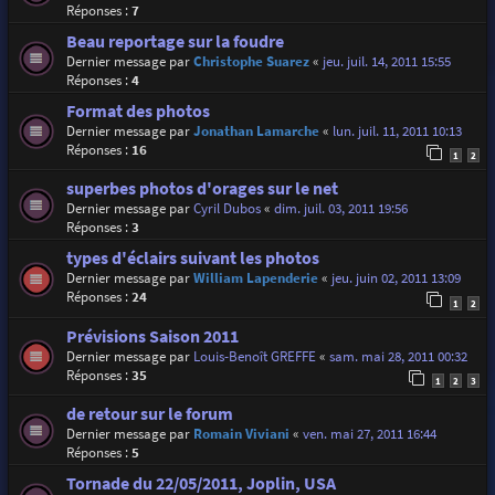
Réponses :
7
Beau reportage sur la foudre
Dernier message par
Christophe Suarez
«
jeu. juil. 14, 2011 15:55
Réponses :
4
Format des photos
Dernier message par
Jonathan Lamarche
«
lun. juil. 11, 2011 10:13
Réponses :
16
1
2
superbes photos d'orages sur le net
Dernier message par
Cyril Dubos
«
dim. juil. 03, 2011 19:56
Réponses :
3
types d'éclairs suivant les photos
Dernier message par
William Lapenderie
«
jeu. juin 02, 2011 13:09
Réponses :
24
1
2
Prévisions Saison 2011
Dernier message par
Louis-Benoît GREFFE
«
sam. mai 28, 2011 00:32
Réponses :
35
1
2
3
de retour sur le forum
Dernier message par
Romain Viviani
«
ven. mai 27, 2011 16:44
Réponses :
5
Tornade du 22/05/2011, Joplin, USA