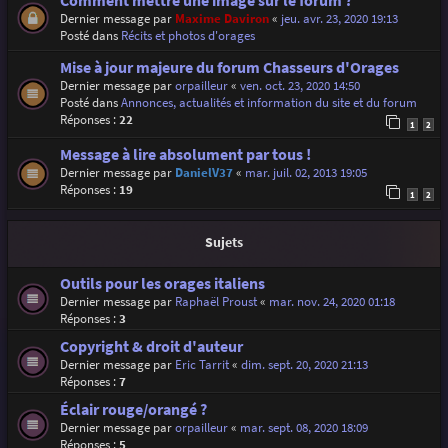
Comment mettre une image sur le forum ?
Dernier message par
Maxime Daviron
«
jeu. avr. 23, 2020 19:13
Posté dans
Récits et photos d'orages
Mise à jour majeure du forum Chasseurs d'Orages
Dernier message par
orpailleur
«
ven. oct. 23, 2020 14:50
Posté dans
Annonces, actualités et information du site et du forum
Réponses :
22
1
2
Message à lire absolument par tous !
Dernier message par
DanielV37
«
mar. juil. 02, 2013 19:05
Réponses :
19
1
2
Sujets
Outils pour les orages italiens
Dernier message par
Raphaël Proust
«
mar. nov. 24, 2020 01:18
Réponses :
3
Copyright & droit d'auteur
Dernier message par
Eric Tarrit
«
dim. sept. 20, 2020 21:13
Réponses :
7
Éclair rouge/orangé ?
Dernier message par
orpailleur
«
mar. sept. 08, 2020 18:09
Réponses :
5