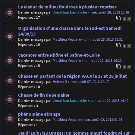
Le viaduc de millau foudroyé à plusieur reprises
Dernier message par
Jonathan Lamarche
«
mer. août 28, 2013 15:18
Réponses :
17
1
2
Organisation d'une chasse dans le sud-est Samedi
24/08/13
Dernier message par
Matthieu Vessiere
«
dim. août 25, 2013 21:31
Réponses :
19
1
2
Vacances entre Rhône et Saône-et-Loire
Dernier message par
Matthieu Vessiere
«
lun. août 12, 2013 16:20
Réponses :
15
1
2
Chasse en partant de la région PACA le 27 et 28 juillet
Dernier message par
Helene G
«
mer. août 07, 2013 10:17
Réponses :
10
Chasse de fin de semaine
Dernier message par
Jonathan Lamarche
«
ven. août 02, 2013 14:42
Réponses :
3
phénomène etrange
Dernier message par
Matthieu Vessiere
«
ven. août 02, 2013 01:24
Réponses :
1
Jeudi 18/07/13 Orages: un homme meurt foudroyé sur