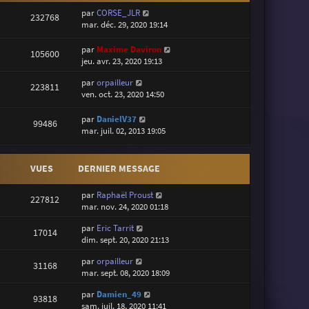
par
CORSE_JLR
232768
mar. déc. 29, 2020 19:14
par
Maxime Daviron
105600
jeu. avr. 23, 2020 19:13
par
orpailleur
223811
ven. oct. 23, 2020 14:50
par
DanielV37
99486
mar. juil. 02, 2013 19:05
VUES
DERNIER MESSAGE
par
Raphaël Proust
227812
mar. nov. 24, 2020 01:18
par
Eric Tarrit
17014
dim. sept. 20, 2020 21:13
par
orpailleur
31168
mar. sept. 08, 2020 18:09
par
Damien_49
93818
sam. juil. 18, 2020 11:41