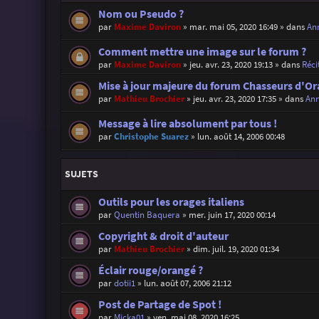
Nom ou Pseudo ?
par
Maxime Daviron
»
mar. mai 05, 2020 16:49
» dans
Ann
Comment mettre une image sur le forum ?
par
Maxime Daviron
»
jeu. avr. 23, 2020 19:13
» dans
Réci
Mise à jour majeure du forum Chasseurs d'Or
par
Mathieu Brochier
»
jeu. avr. 23, 2020 17:35
» dans
Ann
Message à lire absolument par tous !
par
Christophe Suarez
»
lun. août 14, 2006 00:48
SUJETS
Outils pour les orages italiens
par
Quentin Baquera
»
mer. juin 17, 2020 00:14
Copyright & droit d'auteur
par
Mathieu Brochier
»
dim. juil. 19, 2020 01:34
Éclair rouge/orangé ?
par
dotii1
»
lun. août 07, 2006 21:12
Post de Partage de Spot !
par
Micka01
»
ven. mai 08, 2020 16:25