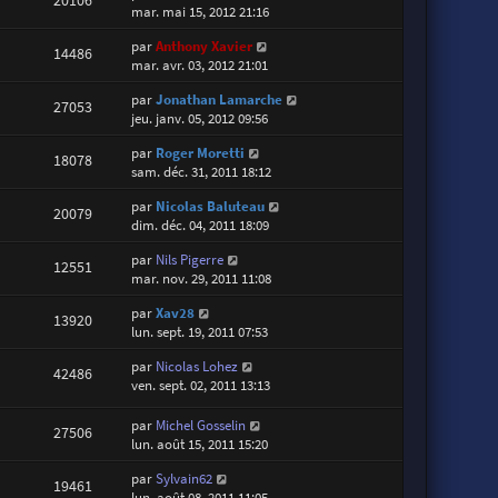
mar. mai 15, 2012 21:16
par
Anthony Xavier
14486
mar. avr. 03, 2012 21:01
par
Jonathan Lamarche
27053
jeu. janv. 05, 2012 09:56
par
Roger Moretti
18078
sam. déc. 31, 2011 18:12
par
Nicolas Baluteau
20079
dim. déc. 04, 2011 18:09
par
Nils Pigerre
12551
mar. nov. 29, 2011 11:08
par
Xav28
13920
lun. sept. 19, 2011 07:53
par
Nicolas Lohez
42486
ven. sept. 02, 2011 13:13
par
Michel Gosselin
27506
lun. août 15, 2011 15:20
par
Sylvain62
19461
lun. août 08, 2011 11:05