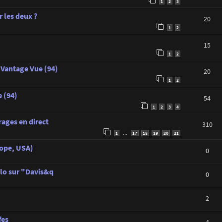
1
2
3
 les deux ?
20
1
2
15
1
2
 Vantage Vue (94)
20
1
2
 (94)
54
1
2
3
4
rages en direct
310
1
17
18
19
20
21
…
rope, USA)
0
lo sur "Davis&q
0
2
fes