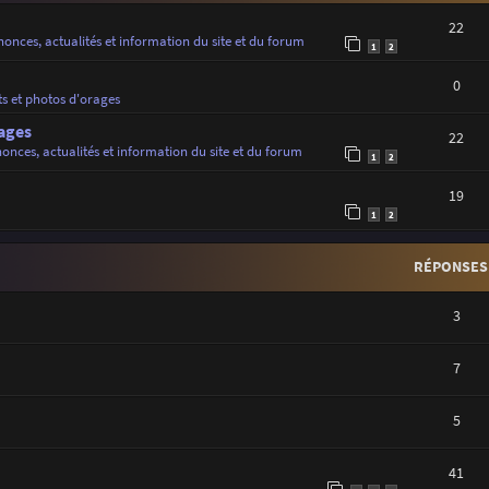
22
onces, actualités et information du site et du forum
1
2
0
ts et photos d'orages
ages
22
onces, actualités et information du site et du forum
1
2
19
1
2
RÉPONSES
3
7
5
41