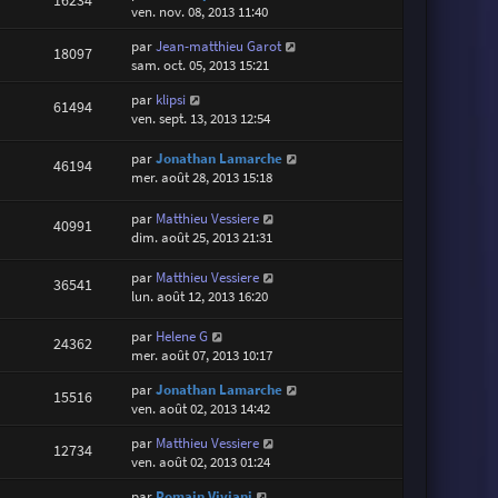
16234
ven. nov. 08, 2013 11:40
par
Jean-matthieu Garot
18097
sam. oct. 05, 2013 15:21
par
klipsi
61494
ven. sept. 13, 2013 12:54
par
Jonathan Lamarche
46194
mer. août 28, 2013 15:18
par
Matthieu Vessiere
40991
dim. août 25, 2013 21:31
par
Matthieu Vessiere
36541
lun. août 12, 2013 16:20
par
Helene G
24362
mer. août 07, 2013 10:17
par
Jonathan Lamarche
15516
ven. août 02, 2013 14:42
par
Matthieu Vessiere
12734
ven. août 02, 2013 01:24
par
Romain Viviani