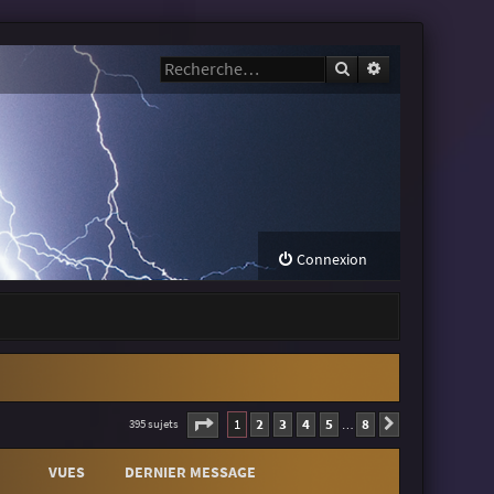
Rechercher
Recherche avanc
Connexion
Page
1
sur
8
1
2
3
4
5
8
395 sujets
Suivante
…
VUES
DERNIER MESSAGE