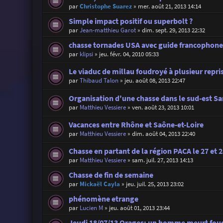
par
Christophe Suarez
»
mer. août 21, 2013 14:14
Simple impact positif ou superbolt ?
par
Jean-matthieu Garot
»
dim. sept. 29, 2013 22:32
chasse tornades USA avec guide francophon
par
klipsi
»
jeu. févr. 04, 2010 05:33
Le viaduc de millau foudroyé à plusieur repri
par
Thibaud Talon
»
jeu. août 08, 2013 22:47
Organisation d'une chasse dans le sud-est S
par
Matthieu Vessiere
»
ven. août 23, 2013 10:01
Vacances entre Rhône et Saône-et-Loire
par
Matthieu Vessiere
»
dim. août 04, 2013 22:40
Chasse en partant de la région PACA le 27 et 28
par
Matthieu Vessiere
»
sam. juil. 27, 2013 14:13
Chasse de fin de semaine
par
Mickaël Cayla
»
jeu. juil. 25, 2013 23:02
phénomène etrange
par
Lucien M
»
jeu. août 01, 2013 23:44
Jeudi 18/07/13 Orages: un homme meurt foud