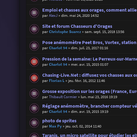
Emploi et chasses aux orages, comment allier
par
AlexJ
»
dim. mai 24, 2020 14:52
Site et forum Chasseurs d'Orages
par
Christophe Suarez
»
sam. sept. 15, 2018 13:56
Pose anémomètre Peet Bros, Vortex, station
par
Charlot 94
»
dim. juil. 23, 2017 01:16
Pression de la semaine: Le Perreux-sur-Marne
par
Charlot 94
»
mer. avr. 15, 2015 01:07
Chasing-Live.Net : diffusez vos chasses aux o
par
Florian L
»
jeu. févr. 16, 2012 11:46
Grosse exposition sur les orages (France, Eu
par
Thibault Cormier
»
lun. mai 23, 2016 19:19
Réglage anémomètre, brancher compteur vé
par
Charlot 94
»
dim. avr. 19, 2015 19:19
photo de sprites
par
Max Py
»
jeu. oct. 02, 2014 11:40
Taranis, un micro satellite pour étudier les el