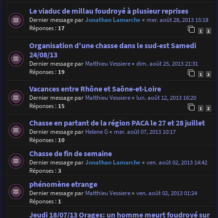
Le viaduc de millau foudroyé à plusieur reprises
Dernier message par
Jonathan Lamarche
«
mer. août 28, 2013 15:18
Réponses :
17
1
2
Organisation d'une chasse dans le sud-est Samedi
24/08/13
Dernier message par
Matthieu Vessiere
«
dim. août 25, 2013 21:31
Réponses :
19
1
2
Vacances entre Rhône et Saône-et-Loire
Dernier message par
Matthieu Vessiere
«
lun. août 12, 2013 16:20
Réponses :
15
1
2
Chasse en partant de la région PACA le 27 et 28 juillet
Dernier message par
Helene G
«
mer. août 07, 2013 10:17
Réponses :
10
Chasse de fin de semaine
Dernier message par
Jonathan Lamarche
«
ven. août 02, 2013 14:42
Réponses :
3
phénomène etrange
Dernier message par
Matthieu Vessiere
«
ven. août 02, 2013 01:24
Réponses :
1
Jeudi 18/07/13 Orages: un homme meurt foudroyé sur