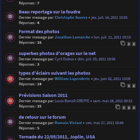
Réponses :
7
Beau reportage sur la foudre
Dernier message par
Christophe Suarez
«
jeu. juil. 14, 2011 15:55
Réponses :
4
Format des photos
Dernier message par
Jonathan Lamarche
«
lun. juil. 11, 2011 10:13
Réponses :
16
1
2
superbes photos d'orages sur le net
Dernier message par
Cyril Dubos
«
dim. juil. 03, 2011 19:56
Réponses :
3
types d'éclairs suivant les photos
Dernier message par
William Lapenderie
«
jeu. juin 02, 2011 13:09
Réponses :
24
1
2
Prévisions Saison 2011
Dernier message par
Louis-Benoît GREFFE
«
sam. mai 28, 2011 00:32
Réponses :
35
1
2
3
de retour sur le forum
Dernier message par
Romain Viviani
«
ven. mai 27, 2011 16:44
Réponses :
5
Tornade du 22/05/2011, Joplin, USA