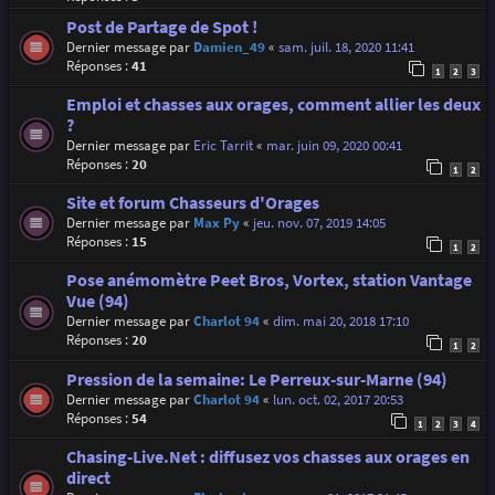
Post de Partage de Spot !
Dernier message par
Damien_49
«
sam. juil. 18, 2020 11:41
Réponses :
41
1
2
3
Emploi et chasses aux orages, comment allier les deux
?
Dernier message par
Eric Tarrit
«
mar. juin 09, 2020 00:41
Réponses :
20
1
2
Site et forum Chasseurs d'Orages
Dernier message par
Max Py
«
jeu. nov. 07, 2019 14:05
Réponses :
15
1
2
Pose anémomètre Peet Bros, Vortex, station Vantage
Vue (94)
Dernier message par
Charlot 94
«
dim. mai 20, 2018 17:10
Réponses :
20
1
2
Pression de la semaine: Le Perreux-sur-Marne (94)
Dernier message par
Charlot 94
«
lun. oct. 02, 2017 20:53
Réponses :
54
1
2
3
4
Chasing-Live.Net : diffusez vos chasses aux orages en
direct