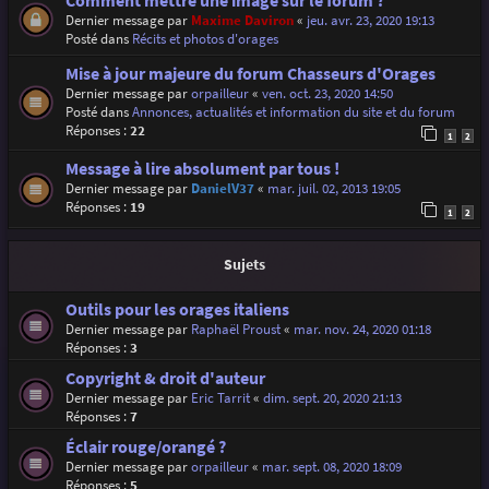
Comment mettre une image sur le forum ?
Dernier message par
Maxime Daviron
«
jeu. avr. 23, 2020 19:13
Posté dans
Récits et photos d'orages
Mise à jour majeure du forum Chasseurs d'Orages
Dernier message par
orpailleur
«
ven. oct. 23, 2020 14:50
Posté dans
Annonces, actualités et information du site et du forum
Réponses :
22
1
2
Message à lire absolument par tous !
Dernier message par
DanielV37
«
mar. juil. 02, 2013 19:05
Réponses :
19
1
2
Sujets
Outils pour les orages italiens
Dernier message par
Raphaël Proust
«
mar. nov. 24, 2020 01:18
Réponses :
3
Copyright & droit d'auteur
Dernier message par
Eric Tarrit
«
dim. sept. 20, 2020 21:13
Réponses :
7
Éclair rouge/orangé ?
Dernier message par
orpailleur
«
mar. sept. 08, 2020 18:09
Réponses :
5