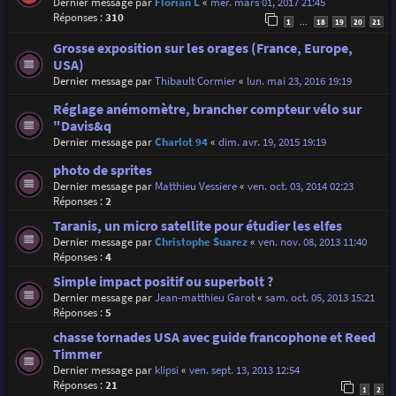
Dernier message par
Florian L
«
mer. mars 01, 2017 21:45
Réponses :
310
1
18
19
20
21
…
Grosse exposition sur les orages (France, Europe,
USA)
Dernier message par
Thibault Cormier
«
lun. mai 23, 2016 19:19
Réglage anémomètre, brancher compteur vélo sur
"Davis&q
Dernier message par
Charlot 94
«
dim. avr. 19, 2015 19:19
photo de sprites
Dernier message par
Matthieu Vessiere
«
ven. oct. 03, 2014 02:23
Réponses :
2
Taranis, un micro satellite pour étudier les elfes
Dernier message par
Christophe Suarez
«
ven. nov. 08, 2013 11:40
Réponses :
4
Simple impact positif ou superbolt ?
Dernier message par
Jean-matthieu Garot
«
sam. oct. 05, 2013 15:21
Réponses :
5
chasse tornades USA avec guide francophone et Reed
Timmer
Dernier message par
klipsi
«
ven. sept. 13, 2013 12:54
Réponses :
21
1
2