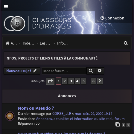
Connexion
R
Accueil
Index du forum
Les orages
Infos, projets et liens utiles à la communauté
e
INFOS, PROJETS ET LIENS UTILES À LA COMMUNAUTÉ
c
h
Rechercher
Recherche avancé
Nouveau sujet
e
Page
1
sur
8
1
2
3
4
5
8
395 sujets
Suivante
…
r
Annonces
c
h
Nom ou Pseudo ?
Dernier message par
CORSE_JLR
«
mar. déc. 29, 2020 19:14
e
Posté dans
Annonces, actualités et information du site et du forum
r
Réponses :
22
1
2